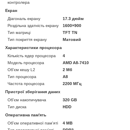
контролера
Екран
Діагональ екрану
17.3 дюйм
Роздільна здатність екрану
1600×900
Тип матриці
TFT TN
Тип покриття екрану
Матовий
Характеристики процесора
Кількість ядер процесора
4
Модель процесора
AMD A8-7410
Об'єм кешу L2
2 Мб
Тип процесора
A8
Частота процесора
2200 МГц
Пристрої зберігання даних
Об'єм накопичувача
320 GB
Тип диска
HDD
Оперативна пам'ять
Об'єм оперативної пам'яті
4 MB
Тип оперативної пам'яті
DDR3