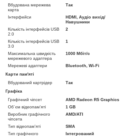
Вбудована мережева
Так
карта
Інтерфейси
HDMI, Аудіо вихід/
Навушники
Кількість інтерфейсів USB
2
2.0
Кількість інтерфейсів USB
1
3.0
Максимальна швидкість
1000 Мбіт/с
мережевого адаптера
Мережеві адаптери
Bluetooth, Wi-Fi
Карти пам'яті
Вбудований картрідер
Так
Графіка
Графічний чіпсет
AMD Radeon R5 Graphics
Об`єм відеопам'яті
1 GB
Виробник графічного
AMD/ATI
чіпсета
Тип відеопам'яті
SMA
Тип графічного
Інтегрований