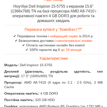
Ноутбук Dell Inspiron 15-5755
з екраном 15.6"
(1366x768) TN на базі процесора AMD A8-7410 і
оперативної пам'яті 4 GB DDR3 для роботи та
домашніх завдань
Переваги купівлі у "КомпБест™"
✔ Перевірена техніка і
найкращий сервіс
із 2014 р.
✔ Безкоштовна доставка і
накопичувальні знижки
✔ Оплата частинами онлайн без комісії
✔ 100% гарантія від 6
до 18 місяців
Характеристики
Модель:
Dell Inspiron 15-5755
Дисплей (діагональ, роздільна здатність, тип
матриці):
17.3" (1600x900) TN
Процесор:
AMD A8-7410 (4 ядра по 2.2 - 2.5 GHz), 2 MB
Cache
Оперативна пам'ять:
4 GB DDR3
Постійна пам'ять:
320 GB HDD
Графіка:
інтегрована AMD Radeon R5 Graphics (до 1792 MB з