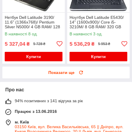
Нетбук Dell Latitude 3190/
Ноутбук Dell Latitude E5430/
11.6" (1366x768)/ Pentium
14" (1600x900)/ Core i5-
Silver N5000/ 4 GB RAM/ 128
3210M/ 8 GB RAM/ 320 GB
GB SSD/ UHD 605
HDD/ HD 4000
В наявності 8 од.
В наявності 3 од.
5 327,04
5 536,29
₴
₴
5 728 ₴
5 953 ₴
Купити
Купити
Показати ще
Про нас
94% позитивних з 141 відгука за рік
Працює з 13.06.2016
м. Київ
03150 Київ, вул. Велика Васильківська, 65 || Дніпро, вул.
Князя Володимира Великого, 20 || Львів, вул. Генерала