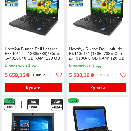
Ноутбук Б-клас Dell Latitude
Ноутбук Б-клас Dell Latitude
E5440/ 14" (1366x768)/ Core
E5440/ 14" (1366x768)/ Core
i5-4310U/ 8 GB RAM/ 120 GB
i5-4310U/ 8 GB RAM/ 120 GB
SSD/ HD 4400
SSD/ HD 4400
В наявності 1 од.
В наявності 1 од.
5 659,05
5 508,39
₴
₴
6 085 ₴
5 923 ₴
Купити
Купити
–7%
–7%