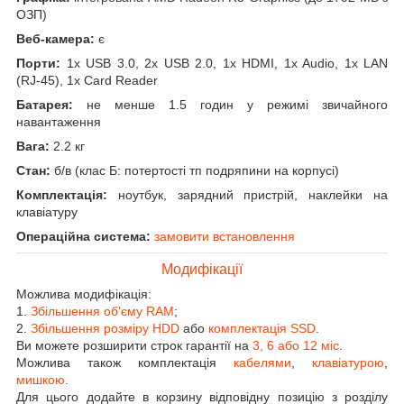
ОЗП)
Веб-камера:
є
Порти:
1x USB 3.0, 2x USB 2.0, 1x HDMI, 1x Audio, 1x LAN
(RJ-45), 1x Card Reader
Батарея:
не менше 1.5 годин у режимі звичайного
навантаження
Вага:
2.2 кг
Стан:
б/в (клас Б: потертості тп подряпини на корпусі)
Комплектація:
ноутбук, зарядний пристрій, наклейки на
клавіатуру
Операційна система:
замовити встановлення
Модифікації
Можлива модифікація:
1.
Збільшення об'єму RAM
;
2.
Збільшення розміру HDD
або
комплектація SSD
.
Ви можете розширити строк гарантії на
3, 6 або 12 міс
.
Можлива також комплектація
кабелями
,
клавіатурою
,
мишкою
.
Для цього додайте в корзину відповідну позицію з розділу