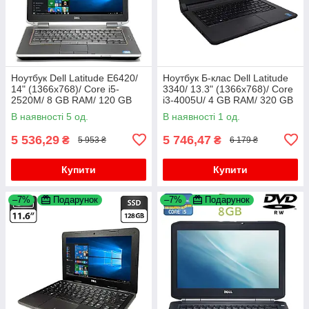
Ноутбук Dell Latitude E6420/
Ноутбук Б-клас Dell Latitude
14" (1366x768)/ Core i5-
3340/ 13.3" (1366x768)/ Core
2520M/ 8 GB RAM/ 120 GB
i3-4005U/ 4 GB RAM/ 320 GB
SSD/ HD 3000
HDD/ HD 4400
В наявності 5 од.
В наявності 1 од.
5 536,29
5 746,47
₴
₴
5 953 ₴
6 179 ₴
Купити
Купити
–7%
Подарунок
–7%
Подарунок