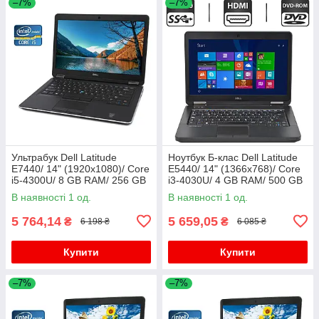
–7%
–7%
Ультрабук Dell Latitude
Ноутбук Б-клас Dell Latitude
E7440/ 14" (1920x1080)/ Core
E5440/ 14" (1366x768)/ Core
i5-4300U/ 8 GB RAM/ 256 GB
i3-4030U/ 4 GB RAM/ 500 GB
SSD/ HD 4400/ АКБ 0%
HDD/ HD 4400
В наявності 1 од.
В наявності 1 од.
5 764,14
5 659,05
₴
₴
6 198 ₴
6 085 ₴
Купити
Купити
–7%
–7%