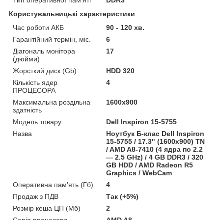
Користувальницькі характеристики
Час роботи АКБ
90 - 120 хв.
Гарантійний термін, міс.
6
Діагональ монітора
17
(дюйми)
Жорсткий диск (Gb)
HDD 320
Кількість ядер
4
ПРОЦЕСОРА
Максимальна роздільна
1600x900
здатність
Модель товару
Dell Inspiron 15-5755
Назва
Ноутбук Б-клас Dell Inspiron
15-5755 / 17.3" (1600x900) TN
/ AMD A8-7410 (4 ядра по 2.2
— 2.5 GHz) / 4 GB DDR3 / 320
GB HDD / AMD Radeon R5
Graphics / WebCam
Оперативна пам'ять (Гб)
4
Продаж з ПДВ
Так (+5%)
Розмір кеша ЦП (Мб)
2
Серія процесора
AMD A8