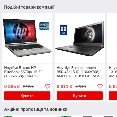
Подібні товари компанії
Ноутбук Б-клас HP
Ноутбук Б-клас Lenovo
Ноут
EliteBook 8570p/ 15.6"
B50-45/ 15.6" (1366x768)/
1316
(1366x768)/ Core i5-
AMD E1-6010/ 8 GB RAM/
AMD 
3360M/ 8 GB RAM/ 320 GB
128 GB SSD/ Radeon R2
320
HDD/ HD 4000
638
6 385
6 611
5 6
₴
₴
6 485 ₴
6 711 ₴
Купити
Купити
Акційні пропозиції та новинки