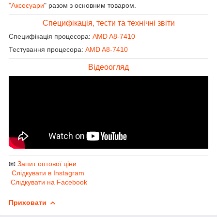
"Аксесуари
" разом з основним товаром.
Специфікація, тести та технічні звіти
Специфікація процесора:
AMD A8-7410
Тестування процесора:
AMD A8-7410
Відеоогляд
📧
Запит оптової ціни
Слідкувати в Instagram
Слідкувати на Facebook
Приховати