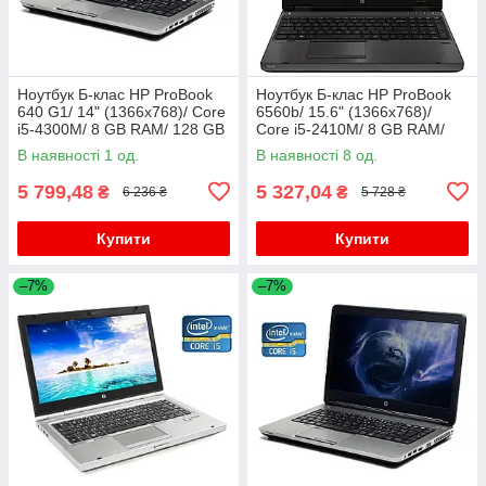
Ноутбук Б-клас HP ProBook
Ноутбук Б-клас HP ProBook
640 G1/ 14" (1366x768)/ Core
6560b/ 15.6" (1366x768)/
i5-4300M/ 8 GB RAM/ 128 GB
Core i5-2410M/ 8 GB RAM/
SSD/ HD Graphic 4600
320 GB HDD/ HD 3000
В наявності 1 од.
В наявності 8 од.
5 799,48
5 327,04
₴
₴
6 236 ₴
5 728 ₴
Купити
Купити
–7%
–7%