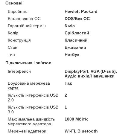
Основні
Виробник
Hewlett Packard
Встановлена ОС
DOS/Без ОС
Гарантійний термін
6 міс
Колір
Сріблястий
Конструкція
Класичний
Стан
Вживаний
Тип
Нетбук
Підключення і зв'язок
Інтерфейси
DisplayPort, VGA (D-sub),
Аудіо вихід/Навушники
Вбудована мережева
Так
карта
Кількість інтерфейсів USB
2
2.0
Кількість інтерфейсів USB
1
3.0
Максимальна швидкість
1000 Мбіт/с
мережевого адаптера
Мережеві адаптери
Wi-Fi, Bluetooth