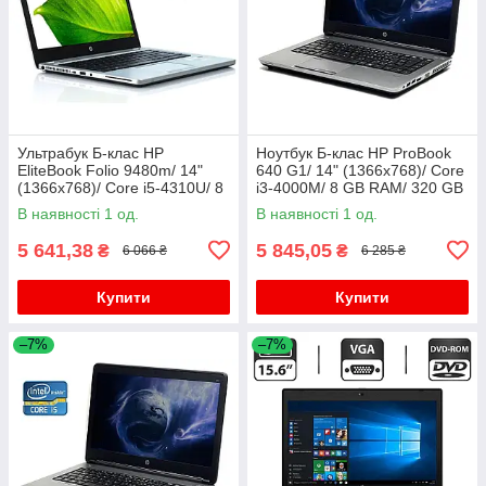
Ультрабук Б-клас HP
Ноутбук Б-клас HP ProBook
EliteBook Folio 9480m/ 14"
640 G1/ 14" (1366x768)/ Core
(1366x768)/ Core i5-4310U/ 8
i3-4000M/ 8 GB RAM/ 320 GB
GB RAM/ 180 GB SSD/ HD
HDD/ HD Graphic 4600
В наявності 1 од.
В наявності 1 од.
4400
5 641,38
5 845,05
₴
₴
6 066 ₴
6 285 ₴
Купити
Купити
–7%
–7%