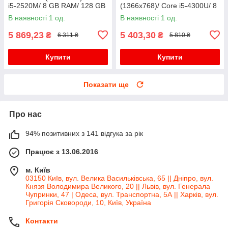
i5-2520M/ 8 GB RAM/ 128 GB
(1366x768)/ Core i5-4300U/ 8
SSD/ HD Graphic 3000
GB RAM/ 500 GB SSD/ HD
В наявності 1 од.
В наявності 1 од.
4400/ АКБ 0%
5 869,23
5 403,30
₴
₴
6 311 ₴
5 810 ₴
Купити
Купити
Показати ще
Про нас
94% позитивних з 141 відгука за рік
Працює з 13.06.2016
м. Київ
03150 Київ, вул. Велика Васильківська, 65 || Дніпро, вул.
Князя Володимира Великого, 20 || Львів, вул. Генерала
Чупринки, 47 | Одеса, вул. Транспортна, 5А || Харків, вул.
Григорія Сковороди, 10, Київ, Україна
Контакти