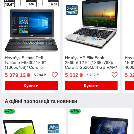
Ноутбук Б-клас Dell
Нетбук HP EliteBook
Ноут
Latitude E6530/ 15.6"
2560p/ 12.5" (1366x768)/
15.6
(1366x768)/ Core i5-
Core i5-2520M/ 4 GB RAM/
460M
3320M/ 8 GB RAM/ 128 GB
250 GB HDD/ HD 3000
SSD
5 379,12
5 602
5 3
₴
₴
5 784 ₴
5 702 ₴
SSD/ HD Graphic 4000
Купити
Купити
Акційні пропозиції та новинки
–7%
–7%