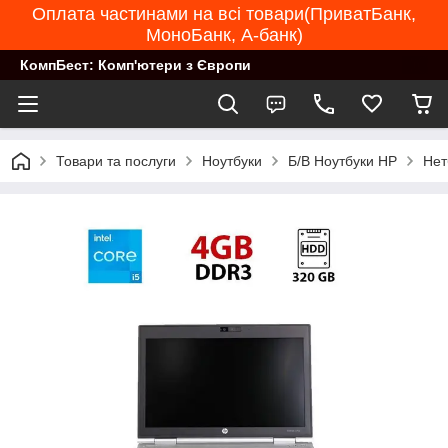
Оплата частинами на всі товари(ПриватБанк,
МоноБанк, А-банк)
КомпБест: Комп'ютери з Європи
Товари та послуги
Ноутбуки
Б/В Ноутбуки HP
Нет