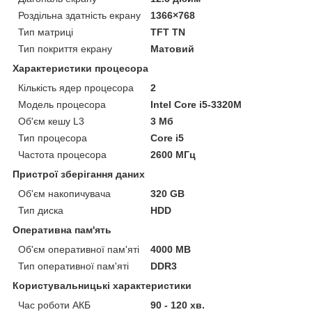
Роздільна здатність екрану
1366×768
Тип матриці
TFT TN
Тип покриття екрану
Матовий
Характеристики процесора
Кількість ядер процесора
2
Модель процесора
Intel Core i5-3320M
Об'єм кешу L3
3 Мб
Тип процесора
Core i5
Частота процесора
2600 МГц
Пристрої зберігання даних
Об'єм накопичувача
320 GB
Тип диска
HDD
Оперативна пам'ять
Об'єм оперативної пам'яті
4000 MB
Тип оперативної пам'яті
DDR3
Користувальницькі характеристики
Час роботи АКБ
90 - 120 хв.