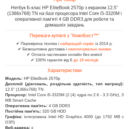
Нетбук Б-клас HP EliteBook 2570p з екраном 12.5"
(1366x768) TN на базі процесора Intel Core i5-3320M і
оперативної пам'яті 4 GB DDR3 для роботи та
домашніх завдань
Переваги купівлі у "КомпБест™"
✔ Перевірена техніка і
найкращий сервіс
із 2014 р.
✔ Безкоштовна доставка і
накопичувальні знижки
✔ Оплата частинами онлайн без комісії
✔ 100% гарантія від 6
до 18 місяців
Характеристики
Модель:
HP EliteBook 2570p
Дисплей (діагональ, роздільна здатність, тип матриці):
12.5" (1366x768) TN
Процесор:
Intel Core i5-3320M (2 (4) ядра по 2.6 - 3.3 GHz), 3
MB Smart Cache
Оперативна пам'ять:
4 GB DDR3
Постійна пам'ять:
320 GB HDD
Графіка:
інтегрована Intel HD Graphics 4000 (до 1792 MB с
ОЗП)
Веб-камера:
є