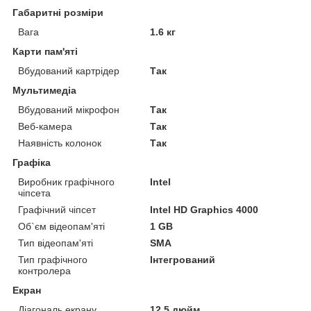
Габаритні розміри
Вага
1.6 кг
Карти пам'яті
Вбудований картрідер
Так
Мультимедіа
Вбудований мікрофон
Так
Веб-камера
Так
Наявність колонок
Так
Графіка
Виробник графічного
Intel
чіпсета
Графічний чіпсет
Intel HD Graphics 4000
Об`єм відеопам'яті
1 GB
Тип відеопам'яті
SMA
Тип графічного
Інтегрований
контролера
Екран
Діагональ екрану
12.5 дюйм