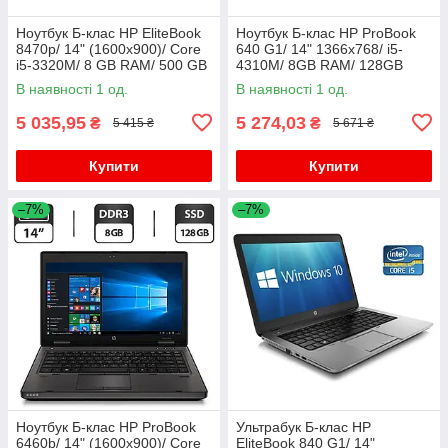
Ноутбук Б-клас HP EliteBook
Ноутбук Б-клас HP ProBook
8470p/ 14" (1600x900)/ Core
640 G1/ 14" 1366x768/ i5-
i5-3320M/ 8 GB RAM/ 500 GB
4310M/ 8GB RAM/ 128GB
HDD/ HD 4000
SSD+750GB HDD/ HD 4600/
В наявності 1 од.
В наявності 1 од.
АКБ 0%
5 035,95
5 274,03
₴
₴
5 415 ₴
5 671 ₴
Купити
Купити
–7%
–7%
Ноутбук Б-клас HP ProBook
Ультрабук Б-клас HP
6460b/ 14" (1600x900)/ Core
EliteBook 840 G1/ 14"