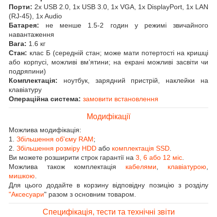
Порти:
2x USB 2.0, 1x USB 3.0, 1x VGA, 1x DisplayPort, 1x LAN
(RJ-45), 1x Audio
Батарея:
не менше 1.5-2 годин у режимі звичайного
навантаження
Вага:
1.6 кг
Стан:
клас Б (середній стан; може мати потертості на кришці
або корпусі, можливі вм’ятини; на екрані можливі засвіти чи
подряпини)
Комплектація:
ноутбук, зарядний пристрій, наклейки на
клавіатуру
Операційна система:
замовити встановлення
Модифікації
Можлива модифікація:
1.
Збільшення об'єму RAM
;
2.
Збільшення розміру HDD
або
комплектація SSD
.
Ви можете розширити строк гарантії на
3, 6 або 12 міс
.
Можлива також комплектація
кабелями
,
клавіатурою
,
мишкою
.
Для цього додайте в корзину відповідну позицію з розділу
"Аксесуари
" разом з основним товаром.
Специфікація, тести та технічні звіти