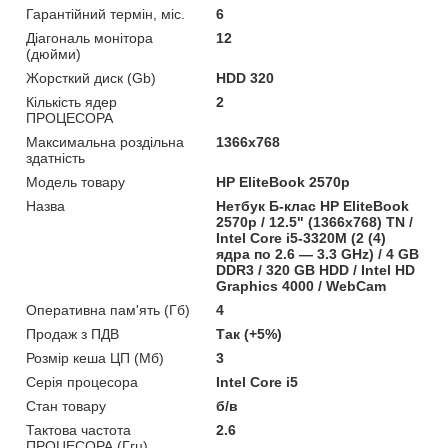
Гарантійний термін, міс.
6
Діагональ монітора
12
(дюйми)
Жорсткий диск (Gb)
HDD 320
Кількість ядер
2
ПРОЦЕСОРА
Максимальна роздільна
1366x768
здатність
Модель товару
HP EliteBook 2570p
Назва
Нетбук Б-клас HP EliteBook
2570p / 12.5" (1366x768) TN /
Intel Core i5-3320M (2 (4)
ядра по 2.6 — 3.3 GHz) / 4 GB
DDR3 / 320 GB HDD / Intel HD
Graphics 4000 / WebCam
Оперативна пам'ять (Гб)
4
Продаж з ПДВ
Так (+5%)
Розмір кеша ЦП (Мб)
3
Серія процесора
Intel Core i5
Стан товару
б/в
Тактова частота
2.6
ПРОЦЕСОРА (Ггц)