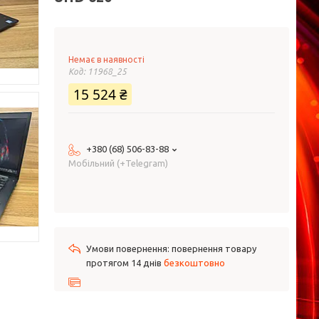
Немає в наявності
Код:
11968_25
15 524 ₴
+380 (68) 506-83-88
Мобільний (+Telegram)
повернення товару
протягом 14 днів
безкоштовно