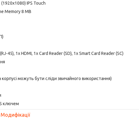
" (1920x1080) IPS Touch
ache Memory 8 MB
П)
RJ-45), 1x HDMI, 1x Card Reader (SD), 1x Smart Card Reader (SC)
ння
на корпусі можуть бути сліди звичайного використання)
и
OS ключем
Модифікації