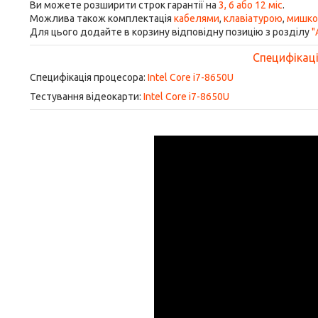
Ви можете розширити строк гарантії на
3, 6 або 12 міс
.
Можлива також комплектація
кабелями
,
клавіатурою
,
мишк
Для цього додайте в корзину відповідну позицію з розділу
"
Специфікація
Специфікація процесора:
Intel Core i7-8650U
Тестування відеокарти:
Intel Core i7-8650U