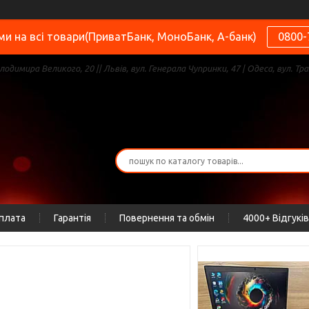
и на всі товари(ПриватБанк, МоноБанк, А-банк)
0800-
олодимира Великого, 20 || Львів, вул. Генерала Чупринки, 47 | Одеса, вул. Тра
оплата
Гарантія
Повернення та обмін
4000+ Відгуків