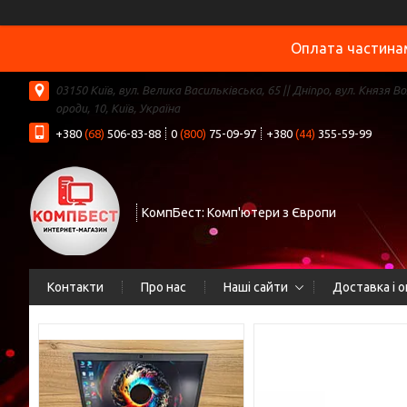
Оплата частинам
03150 Київ, вул. Велика Васильківська, 65 || Дніпро, вул. Князя В
ороди, 10, Київ, Україна
+380
(68)
506-83-88
0
(800)
75-09-97
+380
(44)
355-59-99
КомпБест: Комп'ютери з Європи
Контакти
Про нас
Наші сайти
Доставка і 