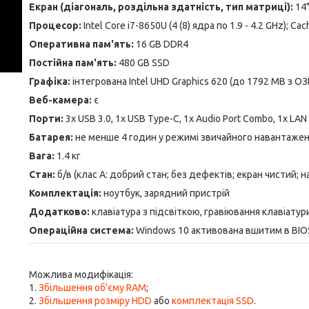
Екран (діагональ, роздільна здатність, тип матриці):
14
Процесор:
Intel Core i7-8650U (4 (8) ядра по 1.9 - 4.2 GHz); C
Оперативна пам'ять:
16 GB DDR4
Постійна пам'ять:
480 GB SSD
Графіка:
інтегрована Intel UHD Graphics 620 (до 1792 MB з ОЗ
Веб-камера:
є
Порти:
3x USB 3.0, 1x USB Type-C, 1x Audio Port Combo, 1x LAN (
Батарея:
не менше 4 годин у режимі звичайного навантаже
Вага:
1.4 кг
Стан:
б/в (клас А: добрий стан; без дефектів; екран чистий; 
Комплектація:
ноутбук, зарядний пристрій
Додатково:
клавіатура з підсвіткою, гравіювання клавіатур
Операційна система:
Windows 10 активована вшитим в BI
Можлива модифікація:
1.
Збільшення об'єму RAM
;
2.
Збільшення розміру HDD
або
комплектація SSD
.