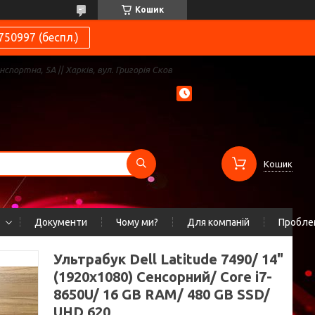
Кошик
750997 (беспл.)
нспортна, 5А || Харків, вул. Григорія Сков
Кошик
Документи
Чому ми?
Для компаній
Проблем
Ультрабук Dell Latitude 7490/ 14"
(1920x1080) Сенсорний/ Core i7-
8650U/ 16 GB RAM/ 480 GB SSD/
UHD 620