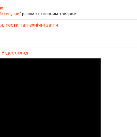
ою
.
Аксесуари
" разом з основним товаром.
, тести та технічні звіти
Відеоогляд