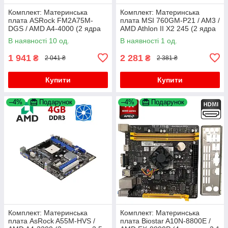
Комплект: Материнська
Комплект: Материнська
плата ASRock FM2A75M-
плата MSI 760GM-P21 / AM3 /
DGS / AMD A4-4000 (2 ядра
AMD Athlon II X2 245 (2 ядра
по 3.0 - 3.2 GHz) / FM2 / AMD
по 2.9 GHz) / 4 GB DDR3 +
В наявності 10 од.
В наявності 1 од.
Radeon HD 7480D + Кулер
Кулер
1 941
2 281
₴
₴
2 041 ₴
2 381 ₴
Купити
Купити
–4%
Подарунок
–4%
Подарунок
Комплект: Материнська
Комплект: Материнська
плата AsRock A55M-HVS /
плата Biostar A10N-8800E /