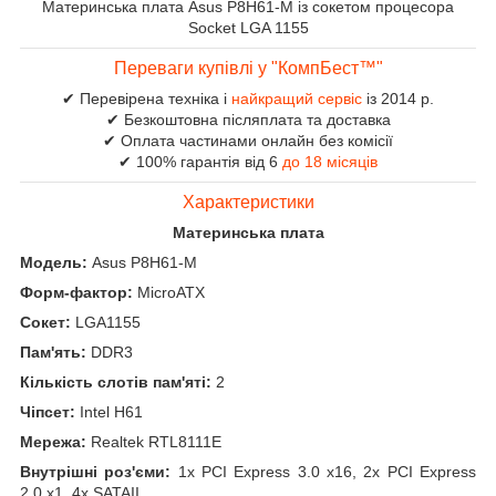
Материнська плата Asus P8H61-M із сокетом процесора
Socket LGA 1155
Переваги купівлі у "КомпБест™"
✔ Перевірена техніка і
найкращий сервіс
із 2014 р.
✔ Безкоштовна післяплата та доставка
✔ Оплата частинами онлайн без комісії
✔ 100% гарантія від 6
до 18 місяців
Характеристики
Материнська плата
Модель:
Asus P8H61-M
Форм-фактор:
MicroATX
Сокет:
LGA1155
Пам'ять:
DDR3
Кількість слотів пам'яті:
2
Чіпсет:
Intel H61
Мережа:
Realtek RTL8111E
Внутрішні роз'єми:
1x PCI Express 3.0 x16, 2x PCI Express
2.0 x1, 4x SATAII