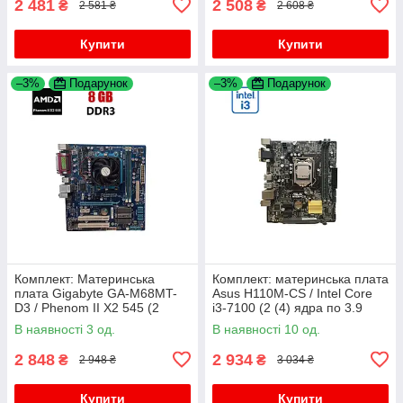
2 481
2 508
₴
₴
2 581 ₴
2 608 ₴
Купити
Купити
–3%
Подарунок
–3%
Подарунок
Комплект: Материнська
Комплект: материнська плата
плата Gigabyte GA-M68MT-
Asus H110M-CS / Intel Core
D3 / Phenom II X2 545 (2
i3-7100 (2 (4) ядра по 3.9
ядра по 3.0 GHz) / 8 GB
GHz) / Intel HD Graphics 630 /
В наявності 3 од.
В наявності 10 од.
DDR3 / Intel HD Graphics
Socket LGA1151 /
2500 / AM3
2 848
2 934
₴
₴
2 948 ₴
3 034 ₴
Купити
Купити