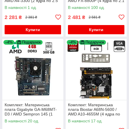
AMD A4-3300 (2 ядра по 2.5
AMD FX-8800P (4 ядра по 2.1
GHz) / FM1 / 4 GB DDR3 /
- 3.4 GHz) / Socket FP4 /
В наявності 1 од.
В наявності 100 од.
AMD Radeon HD 6410D +
Задня заглушка
Кулер
2 281
2 481
₴
₴
2 381 ₴
2 581 ₴
Купити
Купити
–4%
Подарунок
–4%
Подарунок
Комплект: Материнська
Комплект: Материнська
плата Gigabyte GA-M68MT-
плата Biostar A68N-5600 /
D3 / AMD Sempron 145 (1
AMD A10-4655M (4 ядра по
ядро по 2.8 GHz) / 4 GB
2.0 - 2.8 GHz) / 8 GB DDR3 /
В наявності 20 од.
В наявності 17 од.
DDR3 / 500 GB HDD / NVIDIA
Socket FP2 / Задня заглушка
GeForce