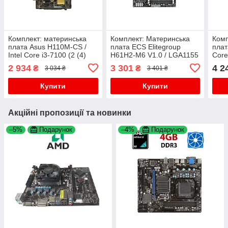
Комплект: материнська
Комплект: Материнська
Комп
плата Asus H110M-CS /
плата ECS Elitegroup
плат
Intel Core i3-7100 (2 (4)
H61H2-M6 V1.0 / LGA1155
Core
ядра по 3.9 GHz) / Intel HD
/ Intel Core i5-3550 (4 ядра
по 3
2 934
3 301
4 2
₴
₴
3 034 ₴
3 401 ₴
Graphics 630 / Socket
по 3.3 - 3.7 GHz) / 8 GB
Sock
LGA1151 /
DDR3 /
Купити
Купити
Акційні пропозиції та новинки
–5%
Подарунок
–4%
Подарунок