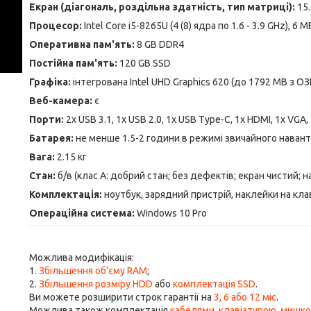
Екран (діагональ, роздільна здатність, тип матриці):
15
Процесор:
Intel Core i5-8265U (4 (8) ядра по 1.6 - 3.9 GHz), 6 
Оперативна пам'ять:
8 GB DDR4
Постійна пам'ять:
120 GB SSD
Графіка:
інтегрована
Intel UHD Graphics 620 (до 1792 MB з ОЗ
Веб-камера:
є
Порти:
2x USB 3.1, 1x USB 2.0, 1x USB Type-C, 1x HDMI, 1x VGA, 
Батарея:
не менше 1.5-2 години в режимі звичайного наван
Вага:
2.15 кг
Стан:
б/в (клас А: добрий стан; без дефектів; екран чистий;
Комплектація:
ноутбук, зарядний пристрій, наклейки на кла
Операційна система:
Windows 10 Pro
Можлива модифікація:
1.
Збільшення об'єму RAM
;
2.
Збільшення розміру HDD
або
комплектація SSD
.
Ви можете розширити строк гарантії на
3, 6 або 12 міс
.
Можлива також комплектація
кабелями
,
клавіатурою
,
мишк