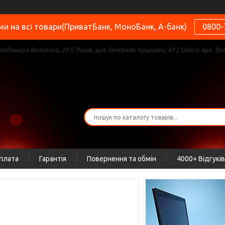
и на всі товари(ПриватБанк, МоноБанк, А-банк)
0800-
олодимира Великого, 20 || Львів, вул. Генерала Чупринки, 47 | Одеса, вул. Тра
оплата
Гарантія
Повернення та обмін
4000+ Відгуків