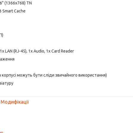
.6" (1366x768) TN
MB Smart Cache
П)
1x LAN (RJ-45), 1x Audio, 1x Card Reader
таження
 на корпусі можуть бути сліди звичайного використання)
віатуру
Модифікації
ою
.