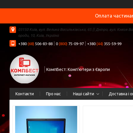
Оплата частинам
03150 Київ, вул. Велика Васильківська, 65 || Дніпро, вул. Князя В
ороди, 10, Київ, Україна
+380
(68)
506-83-88
0
(800)
75-09-97
+380
(44)
355-59-99
КомпБест: Комп'ютери з Європи
Контакти
Про нас
Наші сайти
Доставка і 