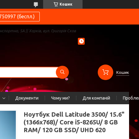
Кошик
750997 (беспл.)
нспортна, 5А || Харків, вул. Григорія Сков
Кошик
Документи
Чому ми?
Для компаній
Проблем
Ноутбук Dell Latitude 3500/ 15.6"
(1366x768)/ Core i5-8265U/ 8 GB
RAM/ 120 GB SSD/ UHD 620