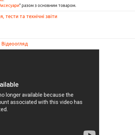
Аксесуари
" разом з основним товаром.
, тести та технічні звіти
Відеоогляд