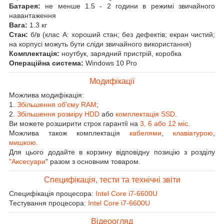
Батарея:
не менше 1.5 - 2 години в режимі звичайного
навантаження
Вага:
1.3 кг
Стан:
б/в (клас А: хороший стан; без дефектів; екран чистий;
на корпусі можуть бути сліди звичайного використання)
Комплектація:
ноутбук, зарядний пристрій, коробка
Операційна система:
Windows 10 Pro
Модифікації
Можлива модифікація:
1.
Збільшення об'єму RAM
;
2.
Збільшення розміру HDD
або
комплектація SSD
.
Ви можете розширити строк гарантії на
3, 6 або 12 міс
.
Можлива також комплектація
кабелями
,
клавіатурою
,
мишкою
.
Для цього додайте в корзину відповідну позицію з розділу
"Аксесуари
" разом з основним товаром.
Специфікація, тести та технічні звіти
Специфікація процесора:
Intel Core i7-6600U
Тестування процесора:
Intel Core i7-6600U
Відеоогляд