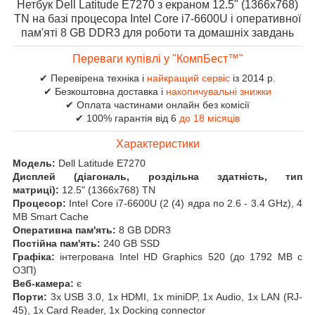
Нетбук Dell Latitude E7270 з екраном 12.5" (1366x768)
TN на базі процесора Intel Core i7-6600U і оперативної
пам'яті 8 GB DDR3 для роботи та домашніх завдань
Переваги купівлі у "КомпБест™"
✔ Перевірена техніка і
найкращий сервіс
із 2014 р.
✔ Безкоштовна доставка і
накопичувальні знижки
✔ Оплата частинами онлайн без комісії
✔ 100% гарантія від 6
до 18 місяців
Характеристики
Модель:
Dell Latitude E7270
Дисплей (діагональ, роздільна здатність, тип
матриці):
12.5" (1366x768) TN
Процесор:
Intel Core i7-6600U (2 (4) ядра по 2.6 - 3.4 GHz), 4
MB Smart Cache
Оперативна пам'ять:
8 GB DDR3
Постійна пам'ять:
240 GB SSD
Графіка:
інтегрована Intel HD Graphics 520 (до 1792 MB с
ОЗП)
Веб-камера:
є
Порти:
3x USB 3.0, 1x HDMI, 1x miniDP, 1x Audio, 1x LAN (RJ-
45), 1x Card Reader, 1x Docking connector