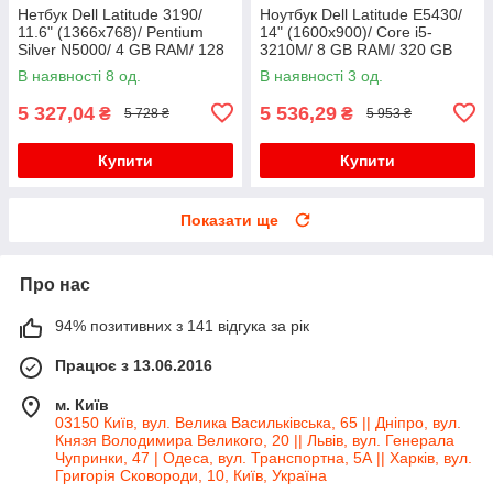
Нетбук Dell Latitude 3190/
Ноутбук Dell Latitude E5430/
11.6" (1366x768)/ Pentium
14" (1600x900)/ Core i5-
Silver N5000/ 4 GB RAM/ 128
3210M/ 8 GB RAM/ 320 GB
GB SSD/ UHD 605
HDD/ HD 4000
В наявності 8 од.
В наявності 3 од.
5 327,04
5 536,29
₴
₴
5 728 ₴
5 953 ₴
Купити
Купити
Показати ще
Про нас
94% позитивних з 141 відгука за рік
Працює з 13.06.2016
м. Київ
03150 Київ, вул. Велика Васильківська, 65 || Дніпро, вул.
Князя Володимира Великого, 20 || Львів, вул. Генерала
Чупринки, 47 | Одеса, вул. Транспортна, 5А || Харків, вул.
Григорія Сковороди, 10, Київ, Україна