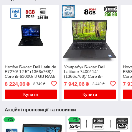
Нетбук Б-клас Dell Latitude
Ультрабук Б-клас Dell
Ноут
E7270/ 12.5" (1366x768)/
Latitude 7400/ 14"
E553
Core i5-6300U/ 8 GB RAM/
(1366x768)/ Core i5-
Core
256 GB SSD/ HD 520
8265U/ 8 GB RAM/ 256 GB
128 
8 224,06
7 942,06
7 9
₴
₴
8 749 ₴
8 449 ₴
SSD/ UHD 620
Купити
Купити
Акційні пропозиції та новинки
–7%
–7%