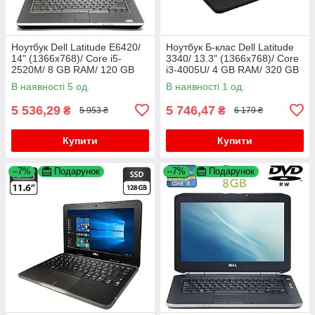
Ноутбук Dell Latitude E6420/
Ноутбук Б-клас Dell Latitude
14" (1366x768)/ Core i5-
3340/ 13.3" (1366x768)/ Core
2520M/ 8 GB RAM/ 120 GB
i3-4005U/ 4 GB RAM/ 320 GB
SSD/ HD 3000
HDD/ HD 4400
В наявності 5 од.
В наявності 1 од.
5 536,29
5 746,47
₴
₴
5 953 ₴
6 179 ₴
Купити
Купити
–7%
Подарунок
–7%
Подарунок