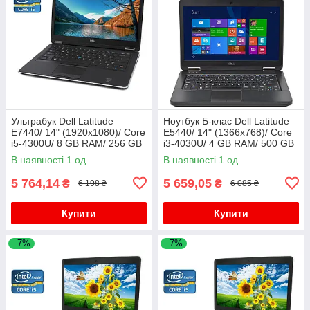
Ультрабук Dell Latitude
Ноутбук Б-клас Dell Latitude
E7440/ 14" (1920x1080)/ Core
E5440/ 14" (1366x768)/ Core
i5-4300U/ 8 GB RAM/ 256 GB
i3-4030U/ 4 GB RAM/ 500 GB
SSD/ HD 4400/ АКБ 0%
HDD/ HD 4400
В наявності 1 од.
В наявності 1 од.
5 764,14
5 659,05
₴
₴
6 198 ₴
6 085 ₴
Купити
Купити
–7%
–7%