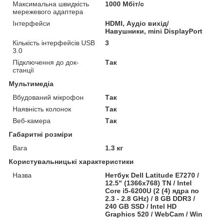
Максимальна швидкість
1000 Мбіт/с
мережевого адаптера
Інтерфейси
HDMI, Аудіо вихід/
Навушники, mini DisplayPort
Кількість інтерфейсів USB
3
3.0
Підключення до док-
Так
станції
Мультимедіа
Вбудований мікрофон
Так
Наявність колонок
Так
Веб-камера
Так
Габаритні розміри
Вага
1.3 кг
Користувальницькі характеристики
Назва
Нетбук Dell Latitude E7270 /
12.5" (1366x768) TN / Intel
Core i5-6200U (2 (4) ядра по
2.3 - 2.8 GHz) / 8 GB DDR3 /
240 GB SSD / Intel HD
Graphics 520 / WebCam / Win