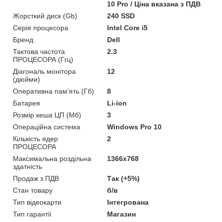
10 Pro / Ціна вказана з ПДВ
Жорсткий диск (Gb)
240 SSD
Серія процесора
Intel Core i5
Бренд
Dell
Тактова частота
2.3
ПРОЦЕСОРА (Ггц)
Діагональ монітора
12
(дюйми)
Оперативна пам'ять (Гб)
8
Батарея
Li-ion
Розмір кеша ЦП (Мб)
3
Операційна система
Windows Pro 10
Кількість ядер
2
ПРОЦЕСОРА
Максимальна роздільна
1366x768
здатність
Продаж з ПДВ
Так (+5%)
Стан товару
б/в
Тип відеокарти
Інтегрована
Тип гарантії
Магазин