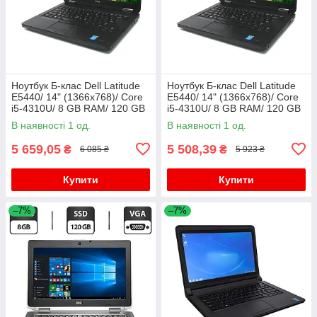
Ноутбук Б-клас Dell Latitude
Ноутбук Б-клас Dell Latitude
E5440/ 14" (1366x768)/ Core
E5440/ 14" (1366x768)/ Core
i5-4310U/ 8 GB RAM/ 120 GB
i5-4310U/ 8 GB RAM/ 120 GB
SSD/ HD 4400
SSD/ HD 4400
В наявності 1 од.
В наявності 1 од.
5 659,05
5 508,39
₴
₴
6 085 ₴
5 923 ₴
Купити
Купити
–7%
–7%