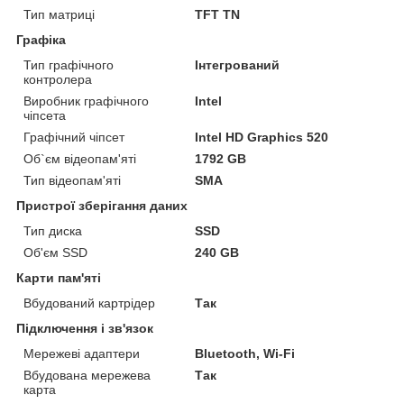
Тип матриці
TFT TN
Графіка
Тип графічного
Інтегрований
контролера
Виробник графічного
Intel
чіпсета
Графічний чіпсет
Intel HD Graphics 520
Об`єм відеопам'яті
1792 GB
Тип відеопам'яті
SMA
Пристрої зберігання даних
Тип диска
SSD
Об'єм SSD
240 GB
Карти пам'яті
Вбудований картрідер
Так
Підключення і зв'язок
Мережеві адаптери
Bluetooth, Wi-Fi
Вбудована мережева
Так
карта