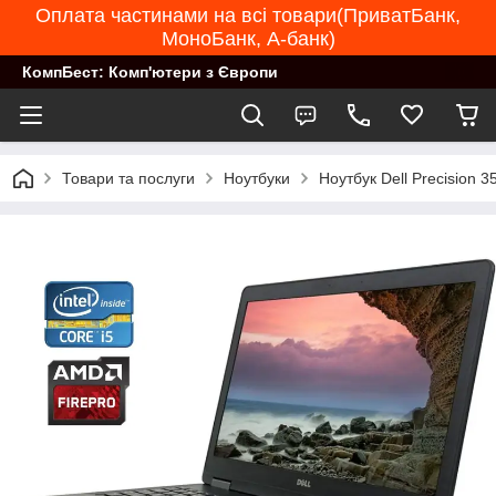
Оплата частинами на всі товари(ПриватБанк,
МоноБанк, А-банк)
КомпБест: Комп'ютери з Європи
Товари та послуги
Ноутбуки
Ноутбук Dell Precision