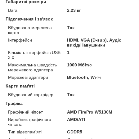
Габаритні розміри
Вага
2.23 кг
Підключення і зв'язок
Вбудована мережева
Так
карта
Інтерфейси
HDMI, VGA (D-sub), Аудіо
вихід/Навушники
Кількість інтерфейсів USB
1
3.0
Максимальна швидкість
1000 Мбіт/с
мережевого адаптера
Мережеві адаптери
Bluetooth, Wi-Fi
Карти пам'яті
Вбудований картрідер
Так
Графіка
Графічний чіпсет
AMD FirePro W5130M
Виробник графічного
AMD/ATI
чіпсета
Тип відеопам'яті
GDDR5