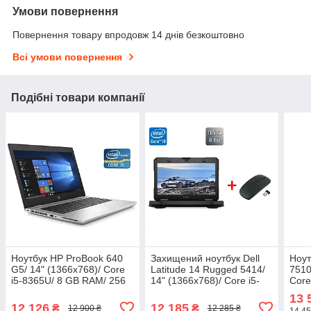
Умови повернення
Повернення товару впродовж 14 днів безкоштовно
Всі умови повернення
Подібні товари компанії
Ноутбук HP ProBook 640
Захищений ноутбук Dell
Ноут
G5/ 14" (1366x768)/ Core
Latitude 14 Rugged 5414/
7510
i5-8365U/ 8 GB RAM/ 256
14" (1366x768)/ Core i5-
Core
GB SSD/ UHD
6300U/ 8 GB RAM/ 240 GB
RAM/
13 
SSD/ HD 520+Бездротова
W51
12 126
12 185
₴
₴
12 900 ₴
12 285 ₴
14 45