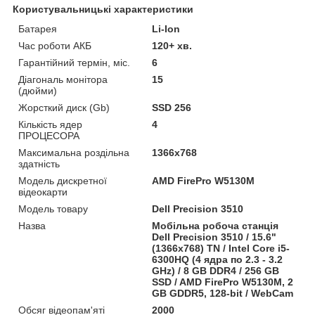
Користувальницькі характеристики
Батарея
Li-Ion
Час роботи АКБ
120+ хв.
Гарантійний термін, міс.
6
Діагональ монітора
15
(дюйми)
Жорсткий диск (Gb)
SSD 256
Кількість ядер
4
ПРОЦЕСОРА
Максимальна роздільна
1366x768
здатність
Модель дискретної
AMD FirePro W5130M
відеокарти
Модель товару
Dell Precision 3510
Назва
Мобільна робоча станція
Dell Precision 3510 / 15.6"
(1366x768) TN / Intel Core i5-
6300HQ (4 ядра по 2.3 - 3.2
GHz) / 8 GB DDR4 / 256 GB
SSD / AMD FirePro W5130M, 2
GB GDDR5, 128-bit / WebCam
Обсяг відеопам'яті
2000