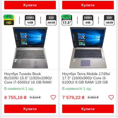
Купити
Купити
–6%
–6%
Ноутбук Tuxedo Book
Ноутбук Terra Mobile 1749s/
BU1505/ 15.6" (1920x1080)/
17.3" (1600x900)/ Core i3-
Core i7-6500U/ 16 GB RAM/
6100U/ 8 GB RAM/ 128 GB
256 GB SSD/ HD 520
SSD/ HD 520
В наявності 1 од.
В наявності 1 од.
8 755,16
7 579,22
₴
₴
9 314 ₴
8 063 ₴
Купити
Купити