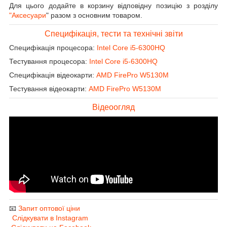
Для цього додайте в корзину відповідну позицію з розділу
"Аксесуари
" разом з основним товаром.
Специфікація, тести та технічні звіти
Специфікація процесора:
Intel Core i5-6300HQ
Тестування процесора:
Intel Core i5-6300HQ
Специфікація відеокарти:
AMD FirePro W5130M
Тестування відеокарти:
AMD FirePro W5130M
Відеоогляд
📧
Запит оптової ціни
Слідкувати в Instagram