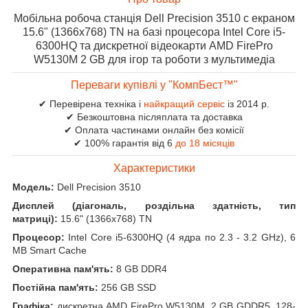
Мобільна робоча станція Dell Precision 3510 c екраном
15.6" (1366x768) TN на базі процесора Intel Core i5-
6300HQ та дискретної відеокарти AMD FirePro
W5130M 2 GB для ігор та роботи з мультимедіа
Переваги купівлі у "КомпБест™"
✔ Перевірена техніка і
найкращий сервіс
із 2014 р.
✔ Безкоштовна післяплата та доставка
✔ Оплата частинами онлайн без комісії
✔ 100% гарантія від 6
до 18 місяців
Характеристики
Модель:
Dell Precision 3510
Дисплей (діагональ, роздільна здатність, тип
матриці):
15.6" (1366x768) TN
Процесор:
Intel Core i5-6300HQ (4 ядра по 2.3 - 3.2 GHz), 6
MB Smart Cache
Оперативна пам'ять:
8 GB DDR4
Постійна пам'ять:
256 GB SSD
Графіка:
дискретна AMD FirePro W5130M, 2 GB GDDR5, 128-