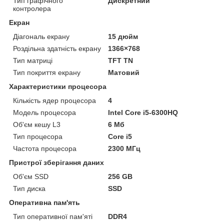
Тип графічного
Дискретний
контролера
Екран
Діагональ екрану
15 дюйм
Роздільна здатність екрану
1366×768
Тип матриці
TFT TN
Тип покриття екрану
Матовий
Характеристики процесора
Кількість ядер процесора
4
Модель процесора
Intel Core i5-6300HQ
Об'єм кешу L3
6 Мб
Тип процесора
Core i5
Частота процесора
2300 МГц
Пристрої зберігання даних
Об'єм SSD
256 GB
Тип диска
SSD
Оперативна пам'ять
Тип оперативної пам'яті
DDR4