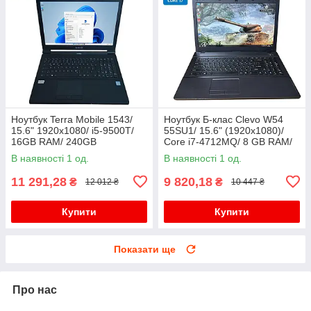
Ноутбук Terra Mobile 1543/
Ноутбук Б-клас Clevo W54
15.6" 1920x1080/ i5-9500T/
55SU1/ 15.6" (1920x1080)/
16GB RAM/ 240GB
Core i7-4712MQ/ 8 GB RAM/
SSD+320GB HDD/ UHD 630/
128 GB SSD/ HD 4600
В наявності 1 од.
В наявності 1 од.
Без АКБ
11 291,28
9 820,18
₴
₴
12 012 ₴
10 447 ₴
Купити
Купити
Показати ще
Про нас