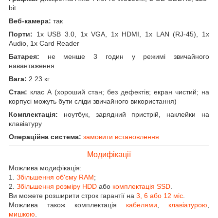
bit
Веб-камера:
так
Порти:
1x USB 3.0, 1x VGA, 1x HDMI, 1x LAN (RJ-45), 1x
Audio, 1x Card Reader
Батарея:
не менше 3 годин у режимі звичайного
навантаження
Вага:
2.23 кг
Стан:
клас А (хороший стан; без дефектів; екран чистий; на
корпусі можуть бути сліди звичайного використання)
Комплектація:
ноутбук, зарядний пристрій, наклейки на
клавіатуру
Операційна система:
замовити встановлення
Модифікації
Можлива модифікація:
1.
Збільшення об'єму RAM
;
2.
Збільшення розміру HDD
або
комплектація SSD
.
Ви можете розширити строк гарантії на
3, 6 або 12 міс
.
Можлива також комплектація
кабелями
,
клавіатурою
,
мишкою
.