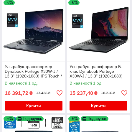
–6%
–6%
Ультрабук-трансформер
Ультрабук-трансформер Б-
Dynabook Portege X30W-J /
клас Dynabook Portege
13.3" (1920x1080) IPS Touch /
X30W-J / 13.3" (1920x1080)
Intel Core i5-1135G7 (4 (8)
IPS Touch / Intel Core i5-
В наявності 1 од.
В наявності 1 од.
ядра по 2.4 - 4.2 GHz) /
1135G7 (4 (8) ядра по 2.4 -
4.2
16 391,72
15 237,40
₴
₴
17 438 ₴
16 210 ₴
Купити
Купити
–6%
Подарунок
–6%
Подарунок