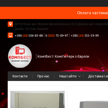
Оплата частинам
03150 Київ, вул. Велика Васильківська, 65 || Дніпро, вул. Князя В
ороди, 10, Київ, Україна
+380
(68)
506-83-88
0
(800)
75-09-97
+380
(44)
355-59-99
КомпБест: Комп'ютери з Європи
Контакти
Про нас
Наші сайти
Доставка і 