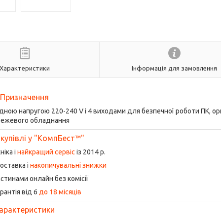
Характеристики
Інформація для замовлення
Призначення
дною напругою 220-240 V і 4 виходами для безпечної роботи ПК, ор
режевого обладнання
 купівлі у "КомпБест™"
ніка і
найкращий сервіс
із 2014 р.
оставка і
накопичувальні знижки
стинами онлайн без комісії
рантія від 6
до 18 місяців
арактеристики