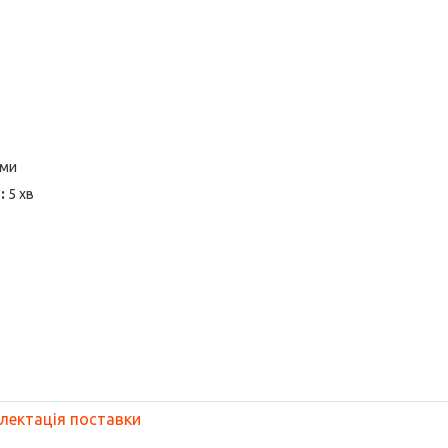
рми
:
5 хв
лектація поставки