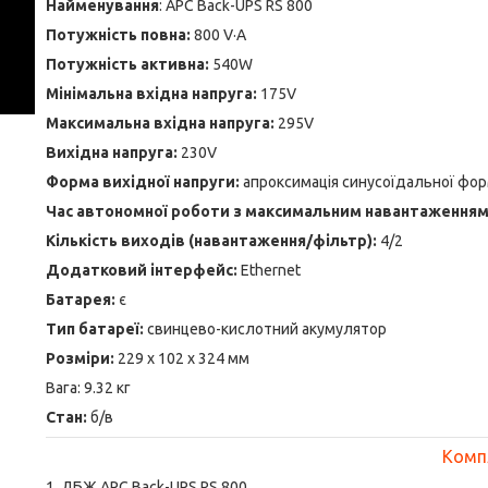
Найменування
: APC Back-UPS RS 800
Потужність повна:
800 V·А
Потужність активна:
540W
Мінімальна вхідна напруга:
175V
Максимальна вхідна напруга:
295V
Вихідна напруга:
230V
Форма вихідної напруги:
апроксимація синусоїдальної фо
Час автономної роботи з максимальним навантаженням
Кількість виходів (навантаження/фільтр):
4/2
Додатковий інтерфейс:
Ethernet
Батарея:
є
Тип батареї:
свинцево-кислотний акумулятор
Розміри:
229 х 102 х 324 мм
Вага: 9.32 кг
Стан:
б/в
Комп
1. ДБЖ APC Back-UPS RS 800