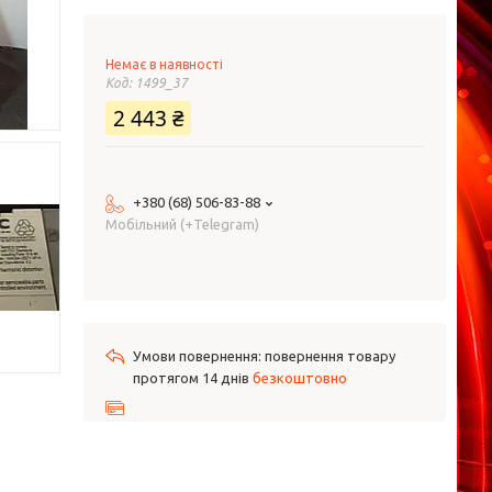
Немає в наявності
Код:
1499_37
2 443 ₴
+380 (68) 506-83-88
Мобільний (+Telegram)
повернення товару
протягом 14 днів
безкоштовно