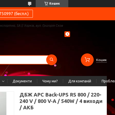
Кошик
750997 (беспл.)
нспортна, 5А || Харків, вул. Григорія Сков
Кошик
Документи
Чому ми?
Для компаній
Проблем
ДБЖ APC Back-UPS RS 800 / 220-
240 V / 800 V·А / 540W / 4 виходи
/ АКБ