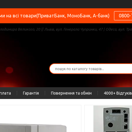
и на всі товари(ПриватБанк, МоноБанк, А-банк)
0800-
олодимира Великого, 20 || Львів, вул. Генерала Чупринки, 47 | Одеса, вул. Тра
оплата
Гарантія
Повернення та обмін
4000+ Відгуків