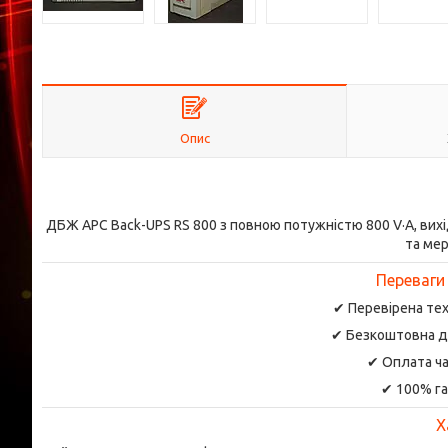
Опис
ДБЖ APC Back-UPS RS 800 з повною потужністю 800 V·А, вихі
та ме
Переваги
✔ Перевірена тех
✔ Безкоштовна д
✔ Оплата ча
✔ 100% га
Х