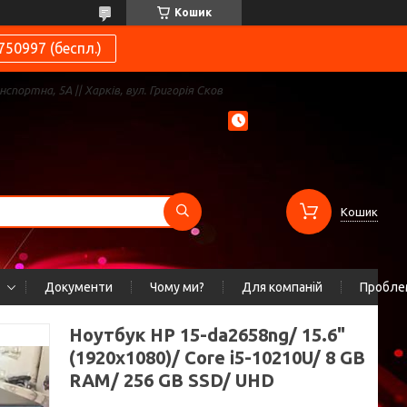
Кошик
750997 (беспл.)
нспортна, 5А || Харків, вул. Григорія Сков
Кошик
Документи
Чому ми?
Для компаній
Проблем
Ноутбук HP 15-da2658ng/ 15.6"
(1920x1080)/ Core i5-10210U/ 8 GB
RAM/ 256 GB SSD/ UHD