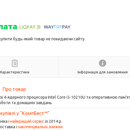
 купити будь-який товар не покидаючи сайту.
Характеристики
Інформація для замовлення
Про товар
азі 4-ядерного процесора Intel Core i5-10210U та оперативною пам'я
оботи та домашніх завдань
 купівлі у "КомпБест™"
ніка і
найкращий сервіс
із 2014 р.
оставка і
накопичувальні знижки