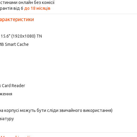
стинами онлайн без комісії
рантія від 6
до 18 місяців
арактеристики
15.6" (1920x1080) TN
6 MB Smart Cache
1x Card Reader
аження
 на корпусі можуть бути сліди звичайного використання)
віатуру