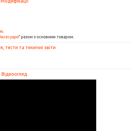
Модифікації
ою
.
Аксесуари
" разом з основним товаром.
, тести та технічні звіти
Відеоогляд