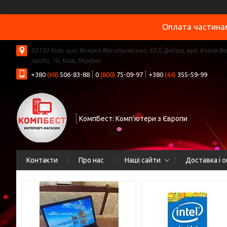
Оплата частинам
03150 Київ, вул. Велика Васильківська, 65 || Дніпро, вул. Князя В
ороди, 10, Київ, Україна
+380
(68)
506-83-88
0
(800)
75-09-97
+380
(44)
355-59-99
КомпБест: Комп'ютери з Європи
Контакти
Про нас
Наші сайти
Доставка і 