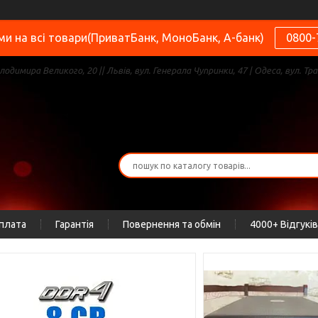
и на всі товари(ПриватБанк, МоноБанк, А-банк)
0800-
олодимира Великого, 20 || Львів, вул. Генерала Чупринки, 47 | Одеса, вул. Тра
оплата
Гарантія
Повернення та обмін
4000+ Відгуків