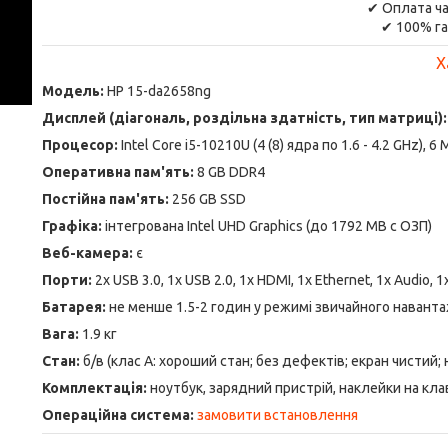
✔ Оплата ча
✔ 100% га
Х
Модель:
HP 15-da2658ng
Дисплей (діагональ, роздільна здатність, тип матриці):
Процесор:
Intel Core i5-10210U (4 (8) ядра по 1.6 - 4.2 GHz), 
Оперативна пам'ять:
8 GB DDR4
Постійна пам'ять:
256 GB SSD
Графіка:
інтегрована Intel UHD Graphics (до 1792 MB с ОЗП)
Веб-камера:
є
Порти:
2x USB 3.0, 1x USB 2.0, 1x HDMI, 1x Ethernet, 1x Audio, 
Батарея:
не менше 1.5-2 годин у режимі звичайного навант
Вага:
1.9 кг
Стан:
б/в (клас А: хороший стан; без дефектів; екран чистий;
Комплектація:
ноутбук, зарядний пристрій, наклейки на кла
Операційна система:
замовити встановлення