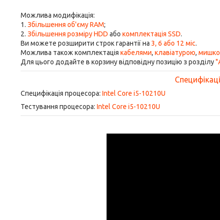
Можлива модифікація:
1.
Збільшення об'єму RAM
;
2.
Збільшення розміру HDD
або
комплектація SSD
.
Ви можете розширити строк гарантії на
3, 6 або 12 міс
.
Можлива також комплектація
кабелями
,
клавіатурою
,
мишк
Для цього додайте в корзину відповідну позицію з розділу
"
Специфікація
Специфікація процесора:
Intel Core i5-10210U
Тестування процесора:
Intel Core i5-10210U