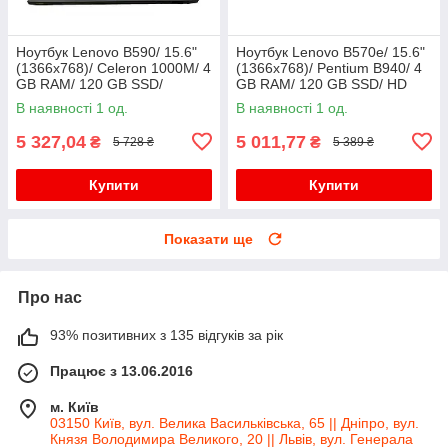
Ноутбук Lenovo B590/ 15.6"
Ноутбук Lenovo B570e/ 15.6"
(1366x768)/ Celeron 1000M/ 4
(1366x768)/ Pentium B940/ 4
GB RAM/ 120 GB SSD/
GB RAM/ 120 GB SSD/ HD
GeForce GT 720M 1GB
В наявності 1 од.
В наявності 1 од.
5 327,04
5 011,77
₴
₴
5 728 ₴
5 389 ₴
Купити
Купити
Показати ще
Про нас
93% позитивних з 135 відгуків за рік
Працює з 13.06.2016
м. Київ
03150 Київ, вул. Велика Васильківська, 65 || Дніпро, вул.
Князя Володимира Великого, 20 || Львів, вул. Генерала