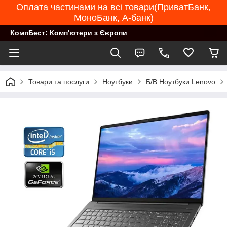
Оплата частинами на всі товари(ПриватБанк,
МоноБанк, А-банк)
КомпБест: Комп'ютери з Європи
Товари та послуги
Ноутбуки
Б/В Ноутбуки Lenovo