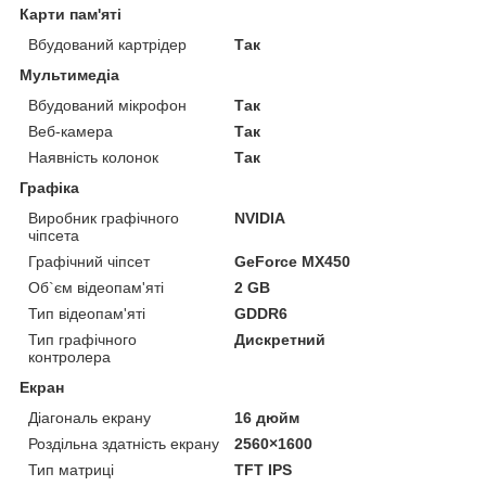
Карти пам'яті
Вбудований картрідер
Так
Мультимедіа
Вбудований мікрофон
Так
Веб-камера
Так
Наявність колонок
Так
Графіка
Виробник графічного
NVIDIA
чіпсета
Графічний чіпсет
GeForce MX450
Об`єм відеопам'яті
2 GB
Тип відеопам'яті
GDDR6
Тип графічного
Дискретний
контролера
Екран
Діагональ екрану
16 дюйм
Роздільна здатність екрану
2560×1600
Тип матриці
TFT IPS