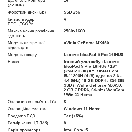
Діагональ монітора
16
(дюйми)
Жорсткий диск (Gb)
SSD 256
Кількість ядер
4
ПРОЦЕСОРА
Максимальна роздільна
2560x1600
здатність
Модель дискретної
nVidia GeForce MX450
відеокарти
Модель товару
Lenovo IdeaPad 5 Pro 16IHU6
Назва
Ігровий ультрабук Lenovo
IdeaPad 5 Pro 16IHU6 / 16"
(2560x1600) IPS / Intel Core
i5-11300H (4 (8) ядра по 2.6 -
4.4 GHz) / 8 GB DDR4 / 256 GB
SSD / nVidia GeForce MX450,
2 GB GDDR6, 64-bit / WebCam
/ Win 11 Home
Оперативна пам'ять (Гб)
8
Операційна система
Windows 11 Home
Продаж з ПДВ
Так (+5%)
Розмір кеша ЦП (Мб)
8
Серія процесора
Intel Core i5