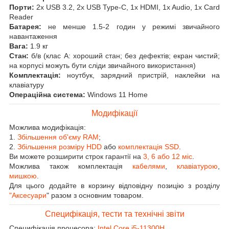
Порти:
2x USB 3.2, 2x USB Type-C, 1x HDMI, 1x Audio, 1x Card
Reader
Батарея:
не менше 1.5-2 годин у режимі звичайного
навантаження
Вага:
1.9 кг
Стан:
б/в (клас А: хороший стан; без дефектів; екран чистий;
на корпусі можуть бути сліди звичайного використання)
Комплектація:
ноутбук, зарядний пристрій, наклейки на
клавіатуру
Операційна система:
Windows 11 Home
Модифікації
Можлива модифікація:
1.
Збільшення об'єму RAM
;
2.
Збільшення розміру HDD
або
комплектація SSD
.
Ви можете розширити строк гарантії на
3, 6 або 12 міс
.
Можлива також комплектація
кабелями
,
клавіатурою
,
мишкою
.
Для цього додайте в корзину відповідну позицію з розділу
"Аксесуари
" разом з основним товаром.
Специфікація, тести та технічні звіти
Специфікація процесора:
Intel Core i5-11300H