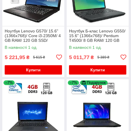
Ноутбук Lenovo G570/ 15.6"
Ноутбук Б-клас Lenovo G550/
(1366x768)/ Core i3-2350M/ 4
15.6" (1366x768)/ Pentium
GB RAM/ 120 GB SSD/
T4500/ 8 GB RAM/ 120 GB
Radeon HD 6370M 1GB
SSD/ GMA 4500M
В наявності 1 од.
В наявності 1 од.
5 221,95
5 011,77
₴
₴
5 615 ₴
5 389 ₴
Купити
Купити
–7%
–7%
Подарунок