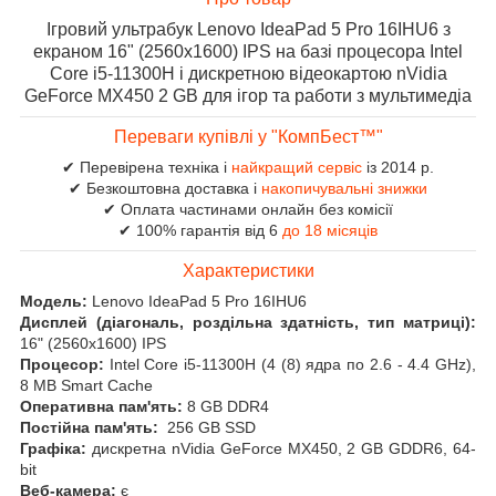
Ігровий ультрабук Lenovo IdeaPad 5 Pro 16IHU6 з
екраном 16" (2560x1600) IPS на базі процесора Intel
Core i5-11300H і дискретною відеокартою nVidia
GeForce MX450 2 GB для ігор та работи з мультимедіа
Переваги купівлі у "КомпБест™"
✔ Перевірена техніка і
найкращий сервіс
із 2014 р.
✔ Безкоштовна доставка і
накопичувальні знижки
✔ Оплата частинами онлайн без комісії
✔ 100% гарантія від 6
до 18 місяців
Характеристики
Модель:
Lenovo IdeaPad 5 Pro 16IHU6
Дисплей (діагональ, роздільна здатність, тип матриці):
16" (2560x1600) IPS
Процесор:
Intel Core i5-11300H (4 (8) ядра по 2.6 - 4.4 GHz),
8 MB Smart Cache
Оперативна пам'ять:
8 GB DDR4
Постійна пам'ять:
256 GB SSD
Графіка:
дискретна nVidia GeForce MX450, 2 GB GDDR6, 64-
bit
Веб-камера:
є