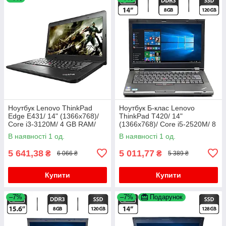
Ноутбук Lenovo ThinkPad
Ноутбук Б-клас Lenovo
Edge E431/ 14" (1366x768)/
ThinkPad T420/ 14"
Core i3-3120M/ 4 GB RAM/
(1366x768)/ Core i5-2520M/ 8
320 GB HDD/ HD 4000
GB RAM/ 120 GB SSD/ HD
В наявності 1 од.
В наявності 1 од.
3000
5 641,38
5 011,77
₴
₴
6 066 ₴
5 389 ₴
Купити
Купити
–7%
–7%
Подарунок