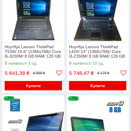
Ноутбук Lenovo ThinkPad
Ноутбук Lenovo ThinkPad
T530i/ 15.6" (1366x768)/ Core
L420/ 14" (1366x768)/ Core
i5-3230M/ 8 GB RAM/ 120 GB
i3-2350M/ 8 GB RAM/ 128 GB
SSD/ HD 4000
SSD/ HD 3000
В наявності 3 од.
В наявності 10 од.
5 641,38
5 746,47
₴
₴
6 066 ₴
6 179 ₴
Купити
Купити
–7%
–7%