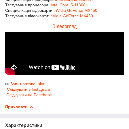
Тестування процесора:
Intel Core i5-11300H
Специфікація відеокарти:
nVidia GeForce MX450
Тестування відеокарти:
nVidia GeForce MX450
Відеоогляд
📧
Запит оптової ціни
Слідкувати в Instagram
Слідкувати на Facebook
Приховати
Характеристики