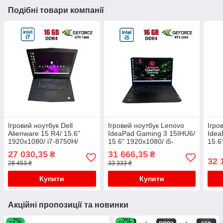
Подібні товари компанії
Ігровий ноутбук Dell
Ігровий ноутбук Lenovo
Ігро
Alienware 15 R4/ 15.6"
IdeaPad Gaming 3 15IHU6/
Idea
1920x1080/ i7-8750H/
15.6" 1920x1080/ i5-
15.6
16GB RAM/ 256GB
11320H/ 16GB RAM/
113
27 030,35
31 666,35
₴
₴
SSD+500GB HDD/ GTX
512GB SSD/ RTX 3050
512
32 
28 453 ₴
33 333 ₴
1060 6GB
4GB
4GB
Купити
Купити
Акційні пропозиції та новинки
–7%
–7%