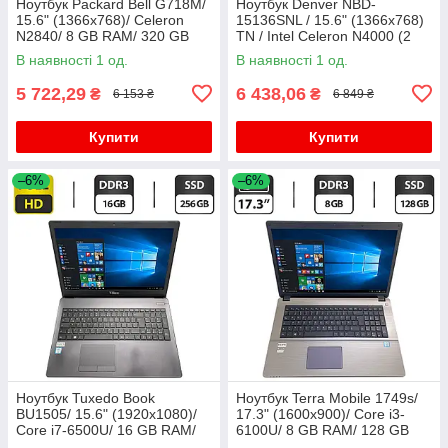
Ноутбук Packard Bell G718M/
Ноутбук Denver NBD-
15.6" (1366x768)/ Celeron
15136SNL / 15.6" (1366x768)
N2840/ 8 GB RAM/ 320 GB
TN / Intel Celeron N4000 (2
HDD/ HD
ядра по 1.1 - 2.6 GHz) / 4 GB
В наявності 1 од.
В наявності 1 од.
DDR4 / 128 GB SSD M.2 /
5 722,29
6 438,06
₴
₴
6 153 ₴
6 849 ₴
Купити
Купити
–6%
–6%
Ноутбук Tuxedo Book
Ноутбук Terra Mobile 1749s/
BU1505/ 15.6" (1920x1080)/
17.3" (1600x900)/ Core i3-
Core i7-6500U/ 16 GB RAM/
6100U/ 8 GB RAM/ 128 GB
256 GB SSD/ HD 520
SSD/ HD 520