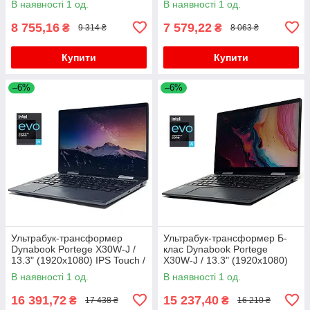
В наявності 1 од.
В наявності 1 од.
8 755,16
7 579,22
₴
₴
9 314 ₴
8 063 ₴
Купити
Купити
–6%
–6%
Ультрабук-трансформер
Ультрабук-трансформер Б-
Dynabook Portege X30W-J /
клас Dynabook Portege
13.3" (1920x1080) IPS Touch /
X30W-J / 13.3" (1920x1080)
Intel Core i5-1135G7 (4 (8)
IPS Touch / Intel Core i5-
В наявності 1 од.
В наявності 1 од.
ядра по 2.4 - 4.2 GHz) /
1135G7 (4 (8) ядра по 2.4 -
4.2
16 391,72
15 237,40
₴
₴
17 438 ₴
16 210 ₴