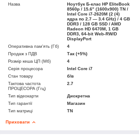
Назва
Ноутбук Б-клас HP EliteBook
8560p / 15.6" (1600x900) TN /
Intel Core i7-2620M (2 (4)
ядра по 2.7 — 3.4 GHz) / 4 GB
DDR3 / 128 GB SSD / AMD
Radeon HD 6470M, 1 GB
DDR3, 64-bit Web-RW/D
DisplayPort
Оперативна пам'ять (Гб)
4
Продаж з ПДВ
Так (+5%)
Розмір кеша ЦП (Мб)
4
Серія процесора
Intel Core i7
Стан товару
б/в
Тактова частота
2.7
ПРОЦЕСОРА (Ггц)
Тип відеокарти
Дискретна
Тип гарантії
Магазин
Тип матриці
TN
Приховати