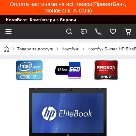
Оплата частинами на всі товари(ПриватБанк,
МоноБанк, А-банк)
КомпБест: Комп'ютери з Європи
Товари та послуги
Ноутбуки
Ноутбук Б-клас HP Elit