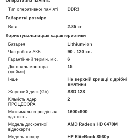
Оперативна пам'ять
Тип оперативної пам'яті
DDR3
Габаритні розміри
Вага
2.85 кг
Користувальницькі характеристики
Батарея
Lithium-ion
Час роботи АКБ
90 - 120 хв.
Гарантійний термін, міс.
6
Діагональ монітора
15
(дюйми)
Інше
На верхній кришці є дрібні
вмятини
Жорсткий диск (Gb)
SSD 128
Кількість ядер
2
ПРОЦЕСОРА
Максимальна роздільна
1600x900
здатність
Модель дискретної
AMD Radeon HD 6470M
відеокарти
Модель товару
HP EliteBook 8560p