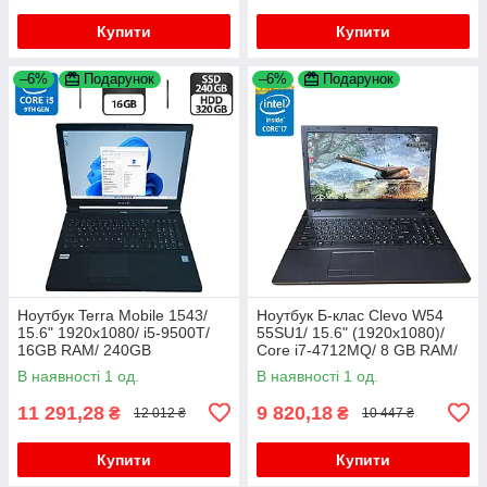
Купити
Купити
–6%
Подарунок
–6%
Подарунок
Ноутбук Terra Mobile 1543/
Ноутбук Б-клас Clevo W54
15.6" 1920x1080/ i5-9500T/
55SU1/ 15.6" (1920x1080)/
16GB RAM/ 240GB
Core i7-4712MQ/ 8 GB RAM/
SSD+320GB HDD/ UHD 630/
128 GB SSD/ HD 4600
В наявності 1 од.
В наявності 1 од.
Без АКБ
11 291,28
9 820,18
₴
₴
12 012 ₴
10 447 ₴
Купити
Купити