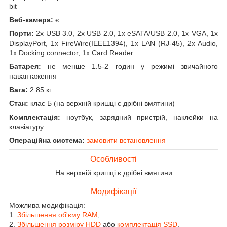
bit
Веб-камера:
є
Порти:
2x USB 3.0, 2x USB 2.0, 1x eSATA/USB 2.0, 1x VGA, 1x
DisplayPort, 1x FireWire(IEEE1394), 1x LAN (RJ-45), 2x Audio,
1x Docking connector, 1x Card Reader
Батарея:
не менше 1.5-2 годин у режимі звичайного
навантаження
Вага:
2.85 кг
Стан:
клас Б (на верхній кришці є дрібні вмятини)
Комплектація:
ноутбук, зарядний пристрій, наклейки на
клавіатуру
Операційна система:
замовити встановлення
Особливості
На верхній кришці є дрібні вмятини
Модифікації
Можлива модифікація:
1.
Збільшення об'єму RAM
;
2.
Збільшення розміру HDD
або
комплектація SSD
.