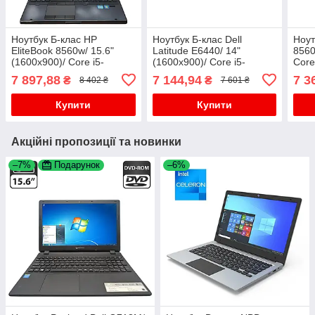
Ноутбук Б-клас HP
Ноутбук Б-клас Dell
Ноут
EliteBook 8560w/ 15.6"
Latitude E6440/ 14"
8560
(1600x900)/ Core i5-
(1600x900)/ Core i5-
Core
2520M/ 8 GB RAM/ 128 GB
4310M/ 4 GB RAM/ 128 GB
128 
7 897,88
7 144,94
7 3
₴
₴
8 402 ₴
7 601 ₴
SSD/ Quadro 2000M 2GB
SSD/ HD 4600
Купити
Купити
Акційні пропозиції та новинки
–7%
Подарунок
–6%