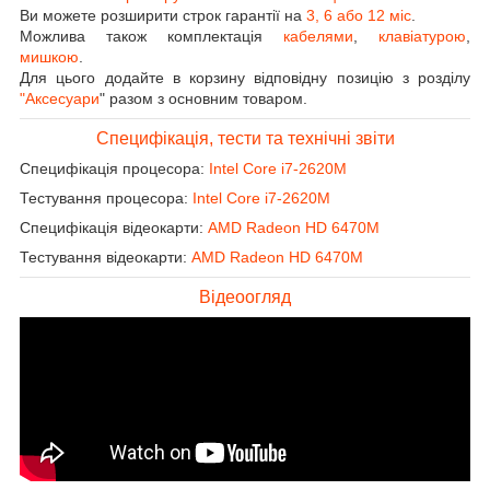
Ви можете розширити строк гарантії на
3, 6 або 12 міс
.
Можлива також комплектація
кабелями
,
клавіатурою
,
мишкою
.
Для цього додайте в корзину відповідну позицію з розділу
"Аксесуари
" разом з основним товаром.
Специфікація, тести та технічні звіти
Специфікація процесора:
Intel Core i7-2620M
Тестування процесора:
Intel Core i7-2620M
Специфікація відеокарти:
AMD Radeon HD 6470M
Тестування відеокарти:
AMD Radeon HD 6470M
Відеоогляд