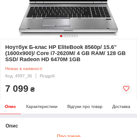
Ноутбук Б-клас HP EliteBook 8560p/ 15.6"
(1600x900)/ Core i7-2620M/ 4 GB RAM/ 128 GB
SSD/ Radeon HD 6470M 1GB
Немає в наявності
Код: 4997_36
Роздріб
7 099
₴
Опис
Характеристики
Відгуки про товар
Доставка
Опис
Про товар