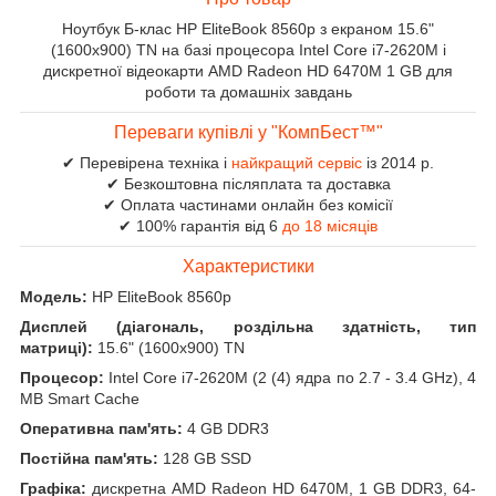
Ноутбук Б-клас HP EliteBook 8560p з екраном 15.6"
(1600x900) TN на базі процесора Intel Core i7-2620M і
дискретної відеокарти AMD Radeon HD 6470M 1 GB для
роботи та домашніх завдань
Переваги купівлі у "КомпБест™"
✔ Перевірена техніка і
найкращий сервіс
із 2014 р.
✔ Безкоштовна післяплата та доставка
✔ Оплата частинами онлайн без комісії
✔ 100% гарантія від 6
до 18 місяців
Характеристики
Модель:
HP EliteBook 8560p
Дисплей (діагональ, роздільна здатність, тип
матриці):
15.6" (1600x900) TN
Процесор:
Intel Core i7-2620M (2 (4) ядра по 2.7 - 3.4 GHz), 4
MB Smart Cache
Оперативна пам'ять:
4 GB DDR3
Постійна пам'ять:
128 GB SSD
Графіка:
дискретна AMD Radeon HD 6470M, 1 GB DDR3, 64-