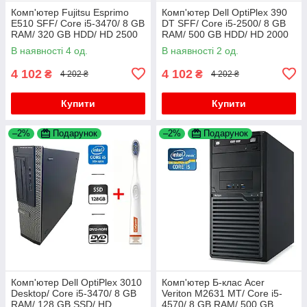
Комп'ютер Fujitsu Esprimo
Комп'ютер Dell OptiPlex 390
E510 SFF/ Core i5-3470/ 8 GB
DT SFF/ Core i5-2500/ 8 GB
RAM/ 320 GB HDD/ HD 2500
RAM/ 500 GB HDD/ HD 2000
В наявності 4 од.
В наявності 2 од.
4 102
4 102
₴
₴
4 202 ₴
4 202 ₴
Купити
Купити
–2%
Подарунок
–2%
Подарунок
Комп'ютер Dell OptiPlex 3010
Комп'ютер Б-клас Acer
Desktop/ Core i5-3470/ 8 GB
Veriton M2631 MT/ Core i5-
RAM/ 128 GB SSD/ HD
4570/ 8 GB RAM/ 500 GB