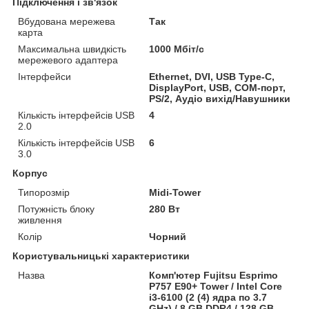
Підключення і зв'язок
Вбудована мережева
Так
карта
Максимальна швидкість
1000 Мбіт/с
мережевого адаптера
Інтерфейси
Ethernet, DVI, USB Type-C,
DisplayPort, USB, COM-порт,
PS/2, Аудіо вихід/Навушники
Кількість інтерфейсів USB
4
2.0
Кількість інтерфейсів USB
6
3.0
Корпус
Типорозмір
Midi-Tower
Потужність блоку
280 Вт
живлення
Колір
Чорний
Користувальницькі характеристики
Назва
Комп'ютер Fujitsu Esprimo
P757 E90+ Tower / Intel Core
i3-6100 (2 (4) ядра по 3.7
GHz) / 8 GB DDR4 / 128 GB