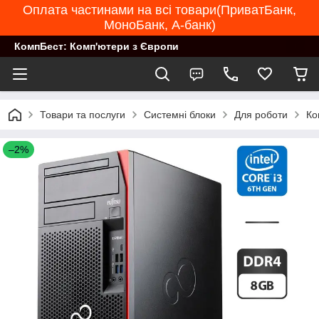
Оплата частинами на всі товари(ПриватБанк,
МоноБанк, А-банк)
КомпБест: Комп'ютери з Європи
Товари та послуги
Системні блоки
Для роботи
Ко
–2%