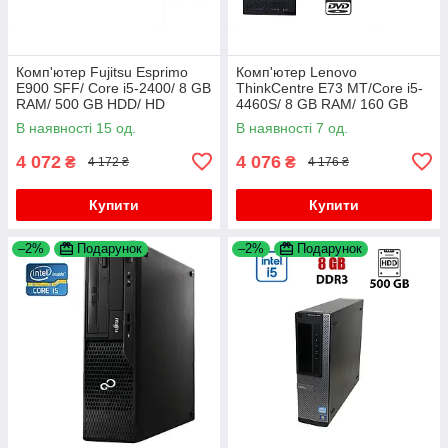
Комп'ютер Fujitsu Esprimo
Комп'ютер Lenovo
E900 SFF/ Core i5-2400/ 8 GB
ThinkCentre E73 MT/Core i5-
RAM/ 500 GB HDD/ HD
4460S/ 8 GB RAM/ 160 GB
2000+Флешка 64 GB
HDD/HD 4600+Флешка USB
В наявності 15 од.
В наявності 7 од.
32 GB
4 072
4 076
₴
₴
4 172 ₴
4 176 ₴
Купити
Купити
–2%
Подарунок
–2%
Подарунок