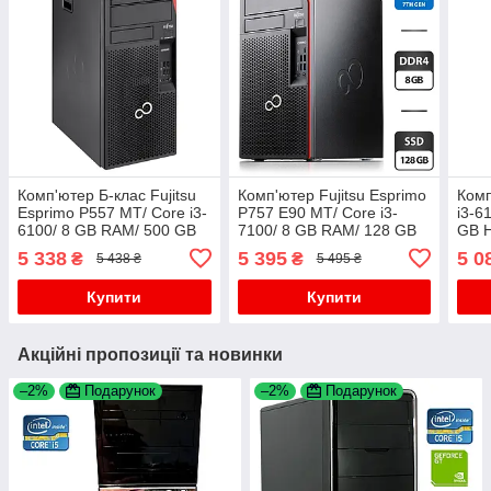
Комп'ютер Б-клас Fujitsu
Комп'ютер Fujitsu Esprimo
Комп
Esprimo P557 MT/ Core i3-
P757 E90 MT/ Core i3-
i3-6
6100/ 8 GB RAM/ 500 GB
7100/ 8 GB RAM/ 128 GB
GB 
HDD/ HD 530
SSD/ HD 530
5 338
5 395
5 0
₴
₴
5 438 ₴
5 495 ₴
Купити
Купити
Акційні пропозиції та новинки
–2%
Подарунок
–2%
Подарунок