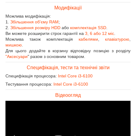
Модифікації
Можлива модифікація:
1.
Збільшення об'єму RAM
;
2.
Збільшення розміру HDD
або
комплектація SSD
.
Ви можете розширити строк гарантії на
3, 6 або 12 міс
.
Можлива також комплектація
кабелями
,
клавіатурою
,
мишкою
.
Для цього додайте в корзину відповідну позицію з розділу
"Аксесуари
" разом з основним товаром.
Специфікація, тести та технічні звіти
Специфікація процесора:
Intel Core i3-6100
Тестування процесора:
Intel Core i3-6100
Відеоогляд