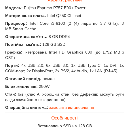
Модель:
Fujitsu Esprimo P757 E90+ Tower
Материнська плата:
Intel Q250 Chipset
Процесор:
Intel Core i3-6100 (2 (4) ядра по 3.7 GHz), 3
MB Smart Cache
Оперативна пам'ять:
8 GB DDR4
Постійна пам'ять:
128 GB SSD
Графіка:
інтегрована Intel HD Graphics 630 (до 1792 MB з
ОЗП)
Порти:
4x USB 2.0, 6x USB 3.0, 1x USB Type-C, 1x DVI, 1x
COM-порт, 2x DisplayPort, 2x PS/2, 4x Audio, 1x LAN (RJ-45)
Оптичний привід:
немає
Блок живлення:
280W
Стан:
б/в (клас А: хороший стан; без дефектів; можуть бути
сліди звичайного використання)
Операційна система:
замовити встановлення
Особливості
Встановлено SSD на 128 GB