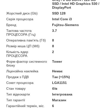
SSD / Intel HD Graphics 530 /
DisplayPort
Жорсткий диск (Gb)
SSD 128
Серія процесора
Intel Core i3
Бренд
Fujitsu-Siemens
Тактова частота
3.7
ПРОЦЕСОРА (Ггц)
Оперативна пам'ять (Гб)
8
Розмір кеша ЦП (Мб)
8
Кількість ядер
2
ПРОЦЕСОРА
Форм-фактор системного
Tower
блоку
Ліцензійна наклейка
Немає
Продаж з ПДВ
Так (+15%)
Сокет процесора
LGA1151
Стан товару
б/в
Тип відеокарти
Інтегрована
Тип гарантії
Магазин
Гарантійний термін, міс.
6