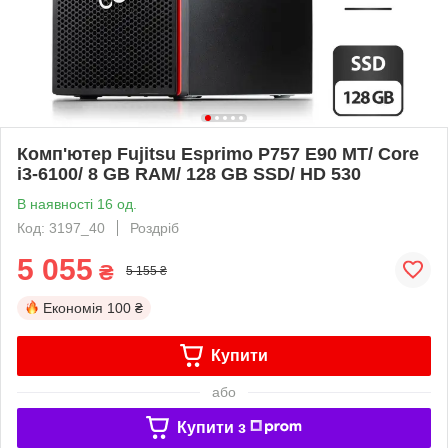
Комп'ютер Fujitsu Esprimo P757 E90 MT/ Core
i3-6100/ 8 GB RAM/ 128 GB SSD/ HD 530
В наявності 16 од.
Код: 3197_40
Роздріб
5 055
₴
5 155 ₴
Економія
100 ₴
Купити
або
Купити з