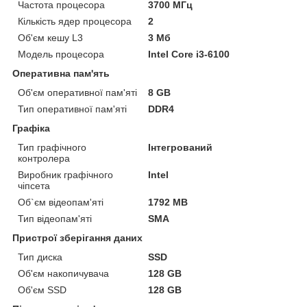
Частота процесора
3700 МГц
Кількість ядер процесора
2
Об'єм кешу L3
3 Мб
Модель процесора
Intel Core i3-6100
Оперативна пам'ять
Об'єм оперативної пам'яті
8 GB
Тип оперативної пам'яті
DDR4
Графіка
Тип графічного
Інтегрований
контролера
Виробник графічного
Intel
чіпсета
Об`єм відеопам'яті
1792 MB
Тип відеопам'яті
SMA
Пристрої зберігання даних
Тип диска
SSD
Об'єм накопичувача
128 GB
Об'єм SSD
128 GB