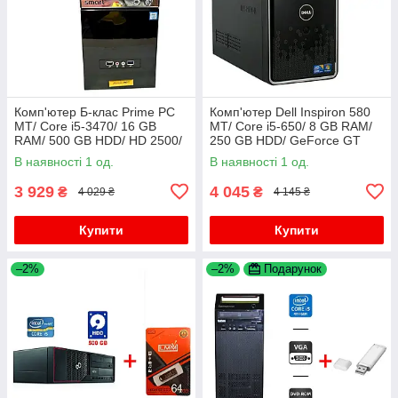
Комп'ютер Б-клас Prime PC
Комп'ютер Dell Inspiron 580
MT/ Core i5-3470/ 16 GB
MT/ Core i5-650/ 8 GB RAM/
RAM/ 500 GB HDD/ HD 2500/
250 GB HDD/ GeForce GT
350W
420 1GB
В наявності 1 од.
В наявності 1 од.
3 929
4 045
₴
₴
4 029 ₴
4 145 ₴
Купити
Купити
–2%
–2%
Подарунок