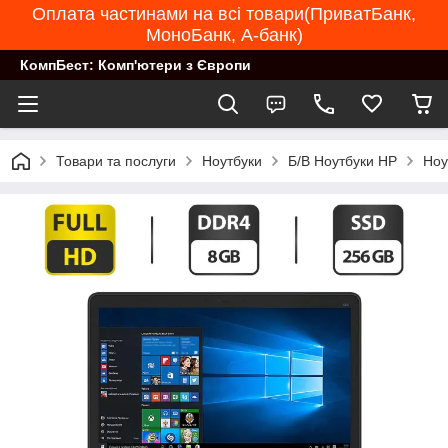
Оплата частинами на всі товари(ПриватБанк,
МоноБанк, А-банк)
КомпБест: Комп'ютери з Європи
Товари та послуги
Ноутбуки
Б/В Ноутбуки HP
Ноу