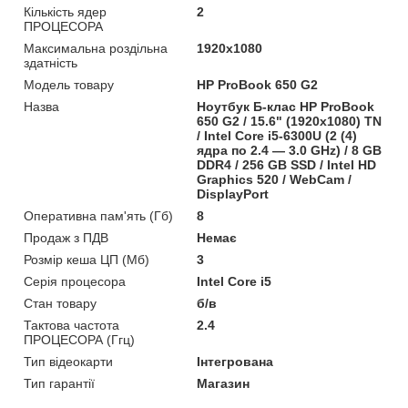
Кількість ядер
2
ПРОЦЕСОРА
Максимальна роздільна
1920x1080
здатність
Модель товару
HP ProBook 650 G2
Назва
Ноутбук Б-клас HP ProBook
650 G2 / 15.6" (1920x1080) TN
/ Intel Core i5-6300U (2 (4)
ядра по 2.4 — 3.0 GHz) / 8 GB
DDR4 / 256 GB SSD / Intel HD
Graphics 520 / WebCam /
DisplayPort
Оперативна пам'ять (Гб)
8
Продаж з ПДВ
Немає
Розмір кеша ЦП (Мб)
3
Серія процесора
Intel Core i5
Стан товару
б/в
Тактова частота
2.4
ПРОЦЕСОРА (Ггц)
Тип відеокарти
Інтегрована
Тип гарантії
Магазин