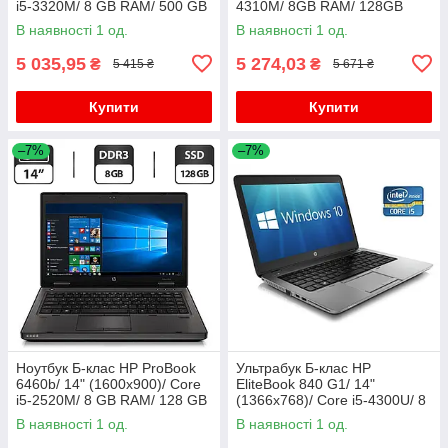
i5-3320M/ 8 GB RAM/ 500 GB
4310M/ 8GB RAM/ 128GB
HDD/ HD 4000
SSD+750GB HDD/ HD 4600/
В наявності 1 од.
В наявності 1 од.
АКБ 0%
5 035,95
5 274,03
₴
₴
5 415 ₴
5 671 ₴
Купити
Купити
–7%
–7%
Ноутбук Б-клас HP ProBook
Ультрабук Б-клас HP
6460b/ 14" (1600x900)/ Core
EliteBook 840 G1/ 14"
i5-2520M/ 8 GB RAM/ 128 GB
(1366x768)/ Core i5-4300U/ 8
SSD/ HD Graphic 3000
GB RAM/ 500 GB SSD/ HD
В наявності 1 од.
В наявності 1 од.
4400/ АКБ 0%