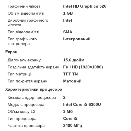
Графічний чіпсет
Intel HD Graphics 520
Об`єм відеопам'яті
1 GB
Виробник графічного
Intel
чіпсета
Тип відеопам'яті
SMA
Тип графічного
Інтегрований
контролера
Екран
Діагональ екрану
15.6 дюйм
Роздільна здатність екрану
Full HD (1920×1080)
Тип матриці
TFT TN
Тип покриття екрану
Матовий
Характеристики процесора
Кількість ядер процесора
2
Модель процесора
Intel Core i5-6300U
Об'єм кешу L3
3 Мб
Тип процесора
Core i5
Частота процесора
2400 МГц