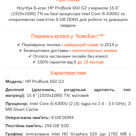
Ноутбук Б-клас HP ProBook 650 G2 з екраном 15.6"
(1920x1080) TN на базі процесора Intel Core i5-6300U та
оперативною пам'яттю 8 GB DDR4 для роботи та домашніх
завдань
Переваги купівлі у "КомпБест™"
✔ Перевірена техніка і
найкращий сервіс
із 2014 р.
✔ Безкоштовна доставка і
накопичувальні знижки
✔ Оплата частинами онлайн без комісії
✔ 100% гарантія від 6
до 18 місяців
Характеристики
Модель:
HP ProBook 650 G2
Дисплей (діагональ, роздільна здатність, тип
матриці):
15.6" (1920x1080) TN, матовий
Процесор:
Intel Core i5-6300U (2 (4) ядра по 2.4 - 3.0 GHz), 3
MB Smart Cache
Оперативна пам'ять:
8 GB DDR4
Постійна пам'ять:
256 GB SSD
Графіка:
інтегрована Intel HD Graphics 520 (до 1792 MB з