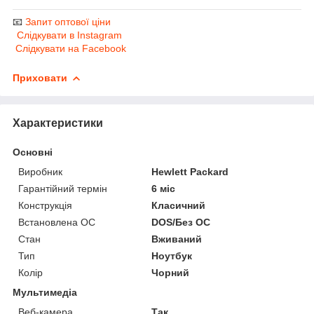
📧
Запит оптової ціни
Слідкувати в Instagram
Слідкувати на Facebook
Приховати
Характеристики
Основні
Виробник
Hewlett Packard
Гарантійний термін
6 міс
Конструкція
Класичний
Встановлена ОС
DOS/Без ОС
Стан
Вживаний
Тип
Ноутбук
Колір
Чорний
Мультимедіа
Веб-камера
Так