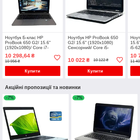
Ноутбук Б-клас HP
Ноутбук HP ProBook 650
Ноут
ProBook 650 G2/ 15.6"
G2/ 15.6" (1920x1080)
15.6
(1920x1080)/ Core i7-
Сенсорний/ Core i5-
i5-6
6600U/ 8 GB RAM/ 128 GB
6300U/ 8 GB RAM/ 128 GB
GB 
10 298,64
10 
₴
SSD/ HD 520
SSD/ HD 520
940
10 022
₴
10 122 ₴
10 956 ₴
11 40
Купити
Купити
Акційні пропозиції та новинки
–7%
–7%