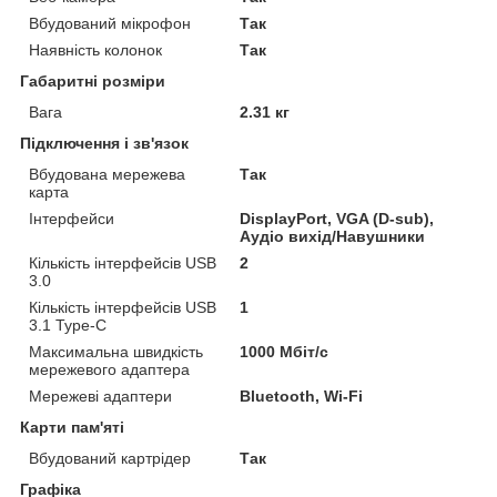
Вбудований мікрофон
Так
Наявність колонок
Так
Габаритні розміри
Вага
2.31 кг
Підключення і зв'язок
Вбудована мережева
Так
карта
Інтерфейси
DisplayPort, VGA (D-sub),
Аудіо вихід/Навушники
Кількість інтерфейсів USB
2
3.0
Кількість інтерфейсів USB
1
3.1 Type-C
Максимальна швидкість
1000 Мбіт/с
мережевого адаптера
Мережеві адаптери
Bluetooth, Wi-Fi
Карти пам'яті
Вбудований картрідер
Так
Графіка