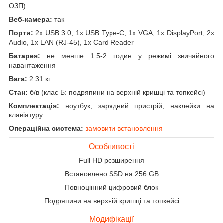
ОЗП)
Веб-камера:
так
Порти:
2x USB 3.0, 1x USB Type-C, 1x VGA, 1x DisplayPort, 2x
Audio, 1x LAN (RJ-45), 1x Card Reader
Батарея:
не менше 1.5-2 годин у режимі звичайного
навантаження
Вага:
2.31 кг
Стан:
б/в (клас Б: подряпини на верхній кришці та топкейсі)
Комплектація:
ноутбук, зарядний пристрій, наклейки на
клавіатуру
Операційна система:
замовити встановлення
Особливості
Full HD розширення
Встановлено SSD на 256 GB
Повноцінний цифровий блок
Подряпини на верхній кришці та топкейсі
Модифікації