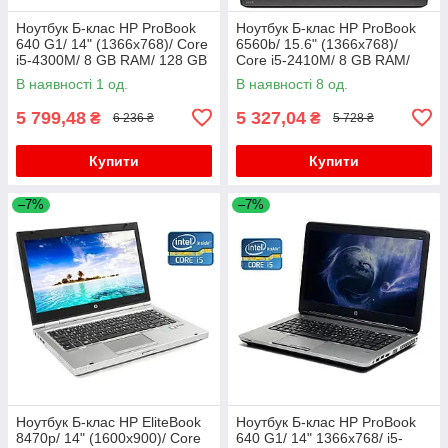
Ноутбук Б-клас HP ProBook
Ноутбук Б-клас HP ProBook
640 G1/ 14" (1366x768)/ Core
6560b/ 15.6" (1366x768)/
i5-4300M/ 8 GB RAM/ 128 GB
Core i5-2410M/ 8 GB RAM/
SSD/ HD Graphic 4600
320 GB HDD/ HD 3000
В наявності 1 од.
В наявності 8 од.
5 799,48
5 327,04
₴
₴
6 236 ₴
5 728 ₴
Купити
Купити
–7%
–7%
Ноутбук Б-клас HP EliteBook
Ноутбук Б-клас HP ProBook
8470p/ 14" (1600x900)/ Core
640 G1/ 14" 1366x768/ i5-