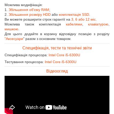
Можлива модифікація:
1.
Збільшення об'єму RAM
;
2.
Збільшення розміру HDD
або
комплектація SSD
.
Ви можете розширити строк гарантії на
3, 6 або 12 міс
.
Можлива також комплектація
кабелями
,
клавіатурою
,
мишкою
.
Для цього додайте в корзину відповідну позицію з розділу
"Аксесуари
" разом з основним товаром.
Специфікація, тести та технічні звіти
Специфікація процесора:
Intel Core i5-6300U
Тестування процесора:
Intel Core i5-6300U
Відеоогляд