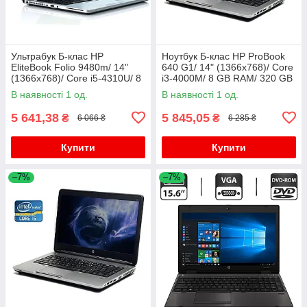
Ультрабук Б-клас HP
Ноутбук Б-клас HP ProBook
EliteBook Folio 9480m/ 14"
640 G1/ 14" (1366x768)/ Core
(1366x768)/ Core i5-4310U/ 8
i3-4000M/ 8 GB RAM/ 320 GB
GB RAM/ 180 GB SSD/ HD
HDD/ HD Graphic 4600
В наявності 1 од.
В наявності 1 од.
4400
5 641,38
5 845,05
₴
₴
6 066 ₴
6 285 ₴
Купити
Купити
–7%
–7%