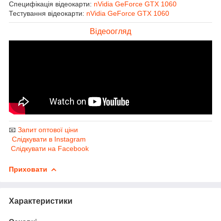
Специфікація відеокарти:
nVidia GeForce GTX 1060
Тестування відеокарти:
nVidia GeForce GTX 1060
Відеоогляд
📧
Запит оптової ціни
Слідкувати в Instagram
Слідкувати на Facebook
Приховати
Характеристики