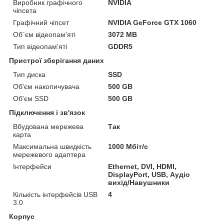
Виробник графічного
NVIDIA
чіпсета
Графічний чіпсет
NVIDIA GeForce GTX 1060
Об`єм відеопам'яті
3072 MB
Тип відеопам'яті
GDDR5
Пристрої зберігання даних
Тип диска
SSD
Об'єм накопичувача
500 GB
Об'єм SSD
500 GB
Підключення і зв'язок
Вбудована мережева
Так
карта
Максимальна швидкість
1000 Мбіт/с
мережевого адаптера
Інтерфейси
Ethernet, DVI, HDMI,
DisplayPort, USB, Аудіо
вихід/Навушники
Кількість інтерфейсів USB
4
3.0
Корпус