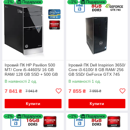
–1%
Подарунок
–1%
Подарунок
Ігровий ПК HP Pavilion 500
Ігровий ПК Dell Inspirion 3650/
MT/ Core i5-4460S/ 16 GB
Core i3-6100/ 8 GB RAM/ 256
RAM/ 128 GB SSD + 500 GB
GB SSD/ GeForce GTX 745
HDD/ Radeon R7 240 2GB
2GB
В наявності 2 од.
В наявності 1 од.
7 841
7 855
₴
₴
7 941 ₴
7 955 ₴
Купити
Купити
–1%
Подарунок
–1%
Подарунок