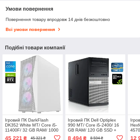
Умови повернення
Повернення товару впродовж 14 днів безкоштовно
Всі умови повернення
Подібні товари компанії
Ігровий ПК DarkFlash
Ігровий ПК Dell Optiplex
Ігро
DK352 White MT/ Core i5-
990 MT/ Core i5-2400/ 16
Hexf
11400F/ 32 GB RAM/ 1000
GB RAM/ 120 GB SSD +
4570
GB SSD/ GeForce RTX
500 GB HDD/ GeForce
SSD 
45 221
8 494
12 
₴
₴
45 321 ₴
8 594 ₴
3070 8GB/ 850W
GTX 745 4GB
GTX