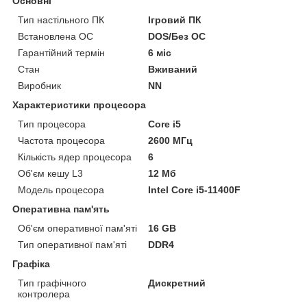
Основні
Тип настільного ПК
Ігровий ПК
Встановлена ОС
DOS/Без ОС
Гарантійний термін
6 міс
Стан
Вживаний
Виробник
NN
Характеристики процесора
Тип процесора
Core i5
Частота процесора
2600 МГц
Кількість ядер процесора
6
Об'єм кешу L3
12 Мб
Модель процесора
Intel Core i5-11400F
Оперативна пам'ять
Об'єм оперативної пам'яті
16 GB
Тип оперативної пам'яті
DDR4
Графіка
Тип графічного
Дискретний
контролера