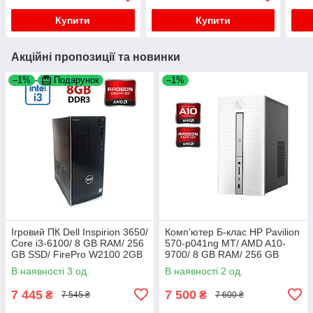
Купити
Купити
Акційні пропозиції та новинки
–1%
Подарунок
–1%
Ігровий ПК Dell Inspirion 3650/
Комп'ютер Б-клас HP Pavilion
Core i3-6100/ 8 GB RAM/ 256
570-p041ng MT/ AMD A10-
GB SSD/ FirePro W2100 2GB
9700/ 8 GB RAM/ 256 GB
SSD/ Radeon R5 M435 2GB
В наявності 3 од.
В наявності 2 од.
7 445
7 500
₴
₴
7 545 ₴
7 600 ₴