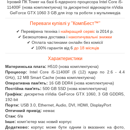
Ігровий ПК Tower на базі 6-ядерного процесора Intel Core i5-
11400F (нова комплектуюча) та дискретної відеокарти nVidia
GeForce GTX 1060 3 GB для ігор та роботи з мультимедіа
Переваги купівлі у "КомпБест™"
✔ Перевірена техніка і
найкращий сервіс
із 2014 р.
✔ Безкоштовна доставка і
накопичувальні знижки
✔ Оплата частинами онлайн без комісії
✔ 100% гарантія від 6
до 18 місяців
Характеристики
Материнська плата:
H510 (нова комплектуюча)
Процесор:
Intel Core i5-11400F (6 (12) ядер по 2.6 - 4.4
GHz), 12 MB Smart Cache (нова комплектуюча)
Оперативна пам'ять:
16 GB DDR4 (нова комплектуюча)
Постійна пам'ять:
500 GB SSD (нова комплектуюча)
Графіка:
дискретна nVidia GeForce GTX 1060, 3 GB GDDR5,
192-bit
Порти:
USB 3.0, Ethernet, Audio, DVI, HDMI, DisplayPort
Оптичний привід:
немає
Стан:
б/в
Інше:
комп'ютер має новий корпус
Додатково:
корпус може бути одним із вказаних на фото,