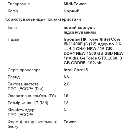
Типорозмір
Midi-Tower
Колір
Чорний
Користувальницькі характеристики
Інше
новий корпус з
підсвічуванням
Назва
Ігровий ПК Tower/Intel Core
i5-11400F (6 (12) ядер по 2.6
— 4.4 GHz) NEW / 16 GB
DDR4 NEW / 500 GB SSD NEW
/ nVidia GeForce GTX 1060, 3
GB GDDR5, 192-bit
Серія процесора
Intel Core i5
Бренд
NN
Тактова частота
2.6
ПРОЦЕСОРА (Ггц)
Оперативна пам'ять (Гб)
16
Розмір кеша ЦП (Мб)
12
Кількість ядер
6
ПРОЦЕСОРА
Форм-фактор системного
Tower
блоку