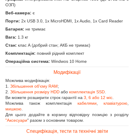
ОЗП)
Веб-камера:
є
Порти:
2x USB 3.0, 1x MicroHDMI, 1x Audio, 1x Card Reader
Батарея:
не тримає
Вага:
1.3 кг
Стан:
клас А (добрий стан; АКБ не тримає)
Комплектація:
повний рідний комплект
Операційна система:
Windwos 10 Home
Модифікації
Можлива модифікація:
1.
Збільшення об'єму RAM
;
2.
Збільшення розміру HDD
або
комплектація SSD
.
Ви можете розширити строк гарантії на
3, 6 або 12 міс
.
Можлива також комплектація
кабелями
,
клавіатурою
,
мишкою
.
Для цього додайте в корзину відповідну позицію з розділу
"Аксесуари
" разом з основним товаром.
Специфікація, тести та технічні звіти