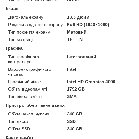
Екран
Діагональ екрану
13.3 дюйм
Роздільна здатність екрану
Full HD (1920×1080)
Тип покриття екрану
Матовий
Тип матриці
TFT TN
Графіка
Тип графічного
Інтегрований
контролера
Виробник графічного
Intel
чіпсета
Графічний чіпсет
Intel HD Graphics 4000
Об`єм відеопам'яті
1792 GB
Тип відеопам'яті
SMA
Пристрої зберігання даних
Об'єм накопичувача
240 GB
Тип диска
SSD
Об'єм SSD
240 GB
Карти пам'яті