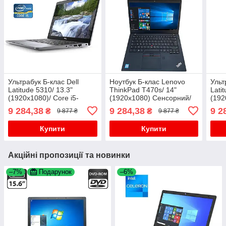
Ультрабук Б-клас Dell
Ноутбук Б-клас Lenovo
Ульт
Latitude 5310/ 13.3"
ThinkPad T470s/ 14"
Lati
(1920x1080)/ Core i5-
(1920x1080) Сенсорний/
(192
10310U/ 8 GB RAM/ 256
Core i7-6600U/ 8 GB RAM/
7600
9 284,38
9 284,38
9 2
₴
₴
9 877 ₴
9 877 ₴
GB SSD/ UHD
256 GB SSD/ HD 520
SSD
32 
Купити
Купити
Акційні пропозиції та новинки
–7%
Подарунок
–6%