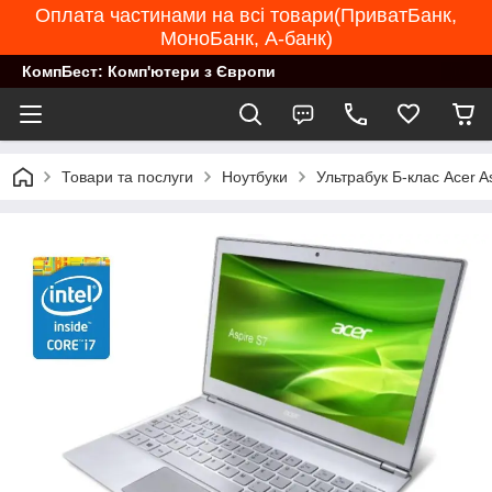
Оплата частинами на всі товари(ПриватБанк,
МоноБанк, А-банк)
КомпБест: Комп'ютери з Європи
Товари та послуги
Ноутбуки
Ультрабук Б-клас Acer A