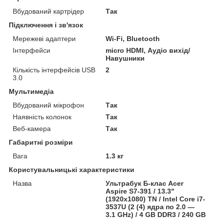
Вбудований картрідер
Так
Підключення і зв'язок
Мережеві адаптери
Wi-Fi, Bluetooth
Інтерфейси
micro HDMI, Аудіо вихід/
Навушники
Кількість інтерфейсів USB
2
3.0
Мультимедіа
Вбудований мікрофон
Так
Наявність колонок
Так
Веб-камера
Так
Габаритні розміри
Вага
1.3 кг
Користувальницькі характеристики
Назва
Ультрабук Б-клас Acer
Aspire S7-391 / 13.3"
(1920x1080) TN / Intel Core i7-
3537U (2 (4) ядра по 2.0 —
3.1 GHz) / 4 GB DDR3 / 240 GB