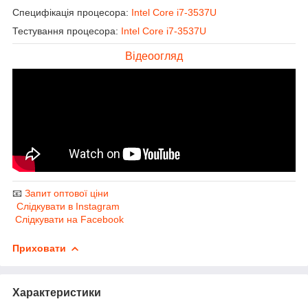
Специфікація процесора:
Intel Core i7-3537U
Тестування процесора:
Intel Core i7-3537U
Відеоогляд
📧
Запит оптової ціни
Слідкувати в Instagram
Слідкувати на Facebook
Приховати
Характеристики