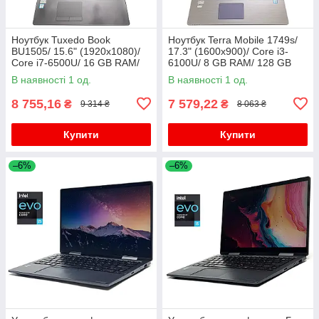
Ноутбук Tuxedo Book
Ноутбук Terra Mobile 1749s/
BU1505/ 15.6" (1920x1080)/
17.3" (1600x900)/ Core i3-
Core i7-6500U/ 16 GB RAM/
6100U/ 8 GB RAM/ 128 GB
256 GB SSD/ HD 520
SSD/ HD 520
В наявності 1 од.
В наявності 1 од.
8 755,16
7 579,22
₴
₴
9 314 ₴
8 063 ₴
Купити
Купити
–6%
–6%