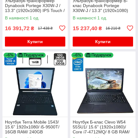
Ультрабук-трансформер
Ультрабук-трансформер Б-
Dynabook Portege X30W-J /
клас Dynabook Portege
13.3" (1920x1080) IPS Touch /
X30W-J / 13.3" (1920x1080)
Intel Core i5-1135G7 (4 (8)
IPS Touch / Intel Core i5-
В наявності 1 од.
В наявності 1 од.
ядра по 2.4 - 4.2 GHz) /
1135G7 (4 (8) ядра по 2.4 -
4.2
16 391,72
15 237,40
₴
₴
17 438 ₴
16 210 ₴
Купити
Купити
–6%
Подарунок
–6%
Подарунок
Ноутбук Terra Mobile 1543/
Ноутбук Б-клас Clevo W54
15.6" 1920x1080/ i5-9500T/
55SU1/ 15.6" (1920x1080)/
16GB RAM/ 240GB
Core i7-4712MQ/ 8 GB RAM/
SSD+320GB HDD/ UHD 630/
128 GB SSD/ HD 4600