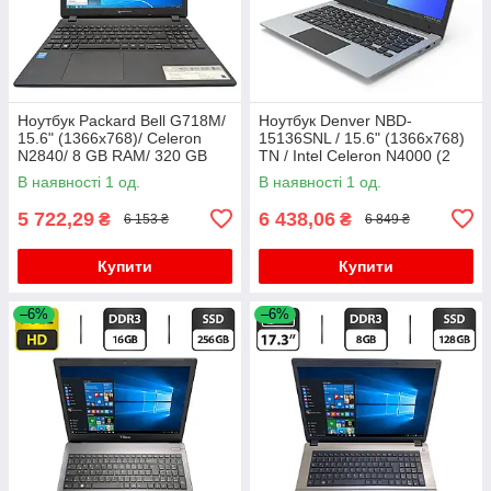
Ноутбук Packard Bell G718M/
Ноутбук Denver NBD-
15.6" (1366x768)/ Celeron
15136SNL / 15.6" (1366x768)
N2840/ 8 GB RAM/ 320 GB
TN / Intel Celeron N4000 (2
HDD/ HD
ядра по 1.1 - 2.6 GHz) / 4 GB
В наявності 1 од.
В наявності 1 од.
DDR4 / 128 GB SSD M.2 /
5 722,29
6 438,06
₴
₴
6 153 ₴
6 849 ₴
Купити
Купити
–6%
–6%