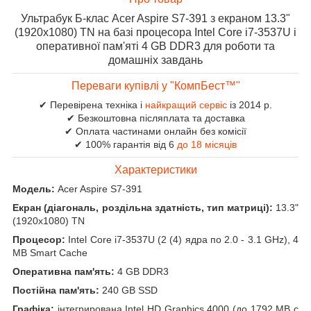
Ультрабук Б-клас Acer Aspire S7-391 з екраном 13.3"
(1920x1080) TN на базі процесора Intel Core i7-3537U і
оперативної пам'яті 4 GB DDR3 для роботи та
домашніх завдань
Переваги купівлі у "КомпБест™"
✔ Перевірена техніка і
найкращий сервіс
із 2014 р.
✔ Безкоштовна післяплата та доставка
✔ Оплата частинами онлайн без комісії
✔ 100% гарантія від 6
до 18 місяців
Характеристики
Модель:
Acer Aspire S7-391
Екран (діагональ, роздільна здатність, тип матриці):
13.3"
(1920x1080) TN
Процесор:
Intel Core i7-3537U (2 (4) ядра по 2.0 - 3.1 GHz), 4
MB Smart Cache
Оперативна пам'ять:
4 GB DDR3
Постійна пам'ять:
240 GB SSD
Графіка:
інтегрирована Intel HD Graphics 4000 (до 1792 MB с