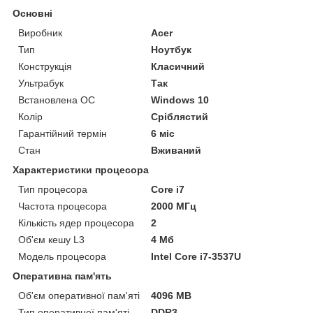
Основні
Виробник
Acer
Тип
Ноутбук
Конструкція
Класичний
Ультрабук
Так
Встановлена ОС
Windows 10
Колір
Сріблястий
Гарантійний термін
6 міс
Стан
Вживаний
Характеристики процесора
Тип процесора
Core i7
Частота процесора
2000 МГц
Кількість ядер процесора
2
Об'єм кешу L3
4 Мб
Модель процесора
Intel Core i7-3537U
Оперативна пам'ять
Об'єм оперативної пам'яті
4096 MB
Тип оперативної пам'яті
DDR3