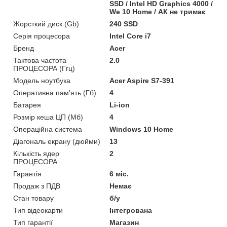
SSD / Intel HD Graphics 4000 /
We 10 Home / АК не тримає
Жорсткий диск (Gb)
240 SSD
Серія процесора
Intel Core i7
Бренд
Acer
Тактова частота
2.0
ПРОЦЕСОРА (Ггц)
Модель ноутбука
Acer Aspire S7-391
Оперативна пам'ять (Гб)
4
Батарея
Li-ion
Розмір кеша ЦП (Мб)
4
Операційна система
Windows 10 Home
Діагональ екрану (дюйми)
13
Кількість ядер
2
ПРОЦЕСОРА
Гарантія
6 міс.
Продаж з ПДВ
Немає
Стан товару
б/у
Тип відеокарти
Інтегрована
Тип гарантії
Магазин