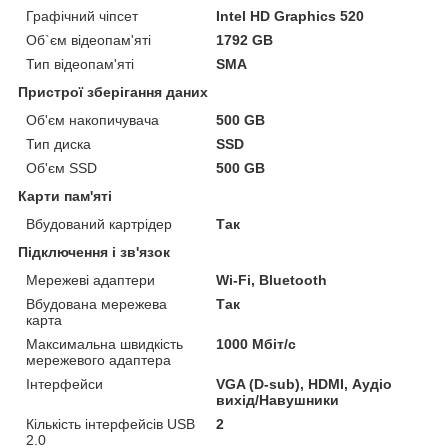
Графічний чіпсет
Intel HD Graphics 520
Об`єм відеопам'яті
1792 GB
Тип відеопам'яті
SMA
Пристрої зберігання даних
Об'єм накопичувача
500 GB
Тип диска
SSD
Об'єм SSD
500 GB
Карти пам'яті
Вбудований картрідер
Так
Підключення і зв'язок
Мережеві адаптери
Wi-Fi, Bluetooth
Вбудована мережева
Так
карта
Максимальна швидкість
1000 Мбіт/с
мережевого адаптера
Інтерфейси
VGA (D-sub), HDMI, Аудіо
вихід/Навушники
Кількість інтерфейсів USB
2
2.0