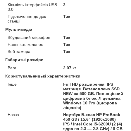
Кількість інтерфейсів USB
2
3.0
Підключення до док-
Так
станції
Мультимедіа
Вбудований мікрофон
Так
Наявність колонок
Так
Веб-камера
Так
Габаритні розміри
Вага
2.07 кг
Користувальницькі характеристики
Інше
Full HD розширення, IPS
матриця. Встановлено SSD
NEW на 500 GB. Повноцінний
цифровий блок. Ліцензійна
Windows 10 Pro (цифрова
ліцензія)
Назва
Ноутбук Б-клас HP ProBook
450 G3 / 15.6" (1920x1080)
IPS / Intel Core i5-6200U (2 (4)
ядра по 2.3 — 2.8 GHz) / 8 GB