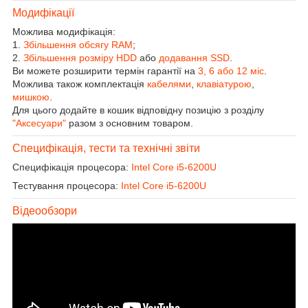
Модифікації
Можлива модифікація:
1.
Збільшення обсягу RAM
;
2.
Збільшення розміру HDD
або
додавання SSD
.
Ви можете розширити термін гарантії на
3, 6 або 12 міс
.
Можлива також комплектація
кабелями
,
клавіатурою
,
мишкою
.
Для цього додайте в кошик відповідну позицію з розділу
"Аксесуари"
разом з основним товаром.
Специфікація, тести та технічні звіти
Специфікація процесора:
Intel Core i5-6200U
Тестування процесора:
Intel Core i5-6200U
Відеообзори