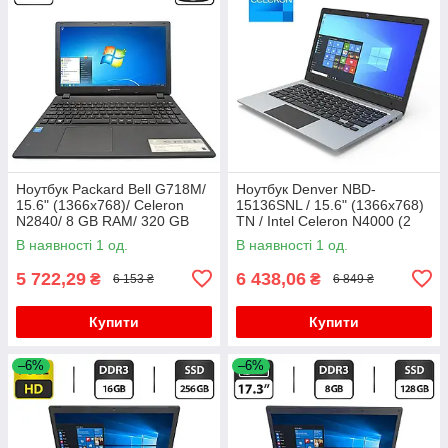
Ноутбук Packard Bell G718M/
Ноутбук Denver NBD-
15.6" (1366x768)/ Celeron
15136SNL / 15.6" (1366x768)
N2840/ 8 GB RAM/ 320 GB
TN / Intel Celeron N4000 (2
HDD/ HD
ядра по 1.1 - 2.6 GHz) / 4 GB
В наявності 1 од.
В наявності 1 од.
DDR4 / 128 GB SSD M.2 /
5 722,29
6 438,06
₴
₴
6 153 ₴
6 849 ₴
Купити
Купити
–6%
–6%