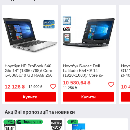
Ноутбук HP ProBook 640
Ноутбук Б-клас Dell
Ноут
G5/ 14" (1366x768)/ Core
Latitude E5470/ 14"
G1/ 
i5-8365U/ 8 GB RAM/ 256
(1920x1080)/ Core i5-
i3-4
GB SSD/ UHD
6300HQ/ 8 GB RAM/ 180
GB 
10 580,64
₴
GB SSD/ HD 530
875
12 126
10 
₴
12 900 ₴
11 256 ₴
Купити
Купити
Акційні пропозиції та новинки
–7%
Подарунок
–6%