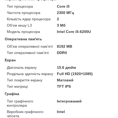
Тип процесора
Core i5
Частота процесора
2300 МГц
Кількість ядер процесора
2
Об'єм кешу L3
3 Мб
Модель процесора
Intel Core i5-6200U
Оперативна пам'ять
Об'єм оперативної пам'яті
8192 MB
Тип оперативної пам'яті
DDR4
Екран
Діагональ екрану
15.6 дюйм
Роздільна здатність екрану
Full HD (1920×1080)
Тип покриття екрану
Матовий
Тип матриці
TFT IPS
Графіка
Тип графічного
Інтегрований
контролера
Виробник графічного
Intel
чіпсета