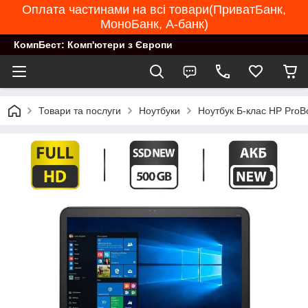
Оплата частинами на всі товари(ПриватБанк,
МоноБанк, А-банк)
КомпБест: Комп'ютери з Європи
Товари та послуги
Ноутбуки
Ноутбук Б-клас HP Pro