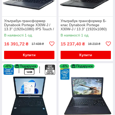
Ультрабук-трансформер
Ультрабук-трансформер Б-
Dynabook Portege X30W-J /
клас Dynabook Portege
13.3" (1920x1080) IPS Touch /
X30W-J / 13.3" (1920x1080)
Intel Core i5-1135G7 (4 (8)
IPS Touch / Intel Core i5-
В наявності 1 од.
В наявності 1 од.
ядра по 2.4 - 4.2 GHz) /
1135G7 (4 (8) ядра по 2.4 -
4.2
16 391,72
15 237,40
₴
₴
17 438 ₴
16 210 ₴
Купити
Купити
–6%
Подарунок
–6%
Подарунок