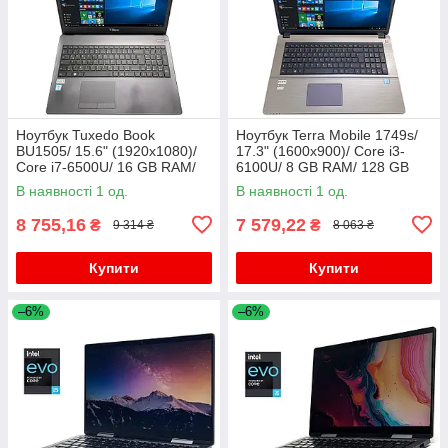
Ноутбук Tuxedo Book
Ноутбук Terra Mobile 1749s/
BU1505/ 15.6" (1920x1080)/
17.3" (1600x900)/ Core i3-
Core i7-6500U/ 16 GB RAM/
6100U/ 8 GB RAM/ 128 GB
256 GB SSD/ HD 520
SSD/ HD 520
В наявності 1 од.
В наявності 1 од.
8 755,16
7 579,22
₴
₴
9 314 ₴
8 063 ₴
Купити
Купити
–6%
–6%