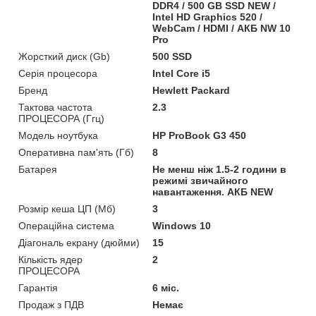
DDR4 / 500 GB SSD NEW /
Intel HD Graphics 520 /
WebCam / HDMI / АКБ NW 10
Pro
Жорсткий диск (Gb)
500 SSD
Серія процесора
Intel Core i5
Бренд
Hewlett Packard
Тактова частота
2.3
ПРОЦЕСОРА (Ггц)
Модель ноутбука
HP ProBook G3 450
Оперативна пам'ять (Гб)
8
Батарея
Не менш ніж 1.5-2 години в
режимі звичайного
навантаження. АКБ NEW
Розмір кеша ЦП (Мб)
3
Операційна система
Windows 10
Діагональ екрану (дюйми)
15
Кількість ядер
2
ПРОЦЕСОРА
Гарантія
6 міс.
Продаж з ПДВ
Немає