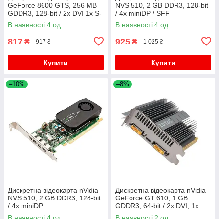
GeForce 8600 GTS, 256 MB
NVS 510, 2 GB DDR3, 128-bit
GDDR3, 128-bit / 2x DVI 1x S-
/ 4x miniDP / SFF
Video
В наявності 4 од.
В наявності 4 од.
817
925
₴
₴
917 ₴
1 025 ₴
Купити
Купити
–10%
–8%
Дискретна відеокарта nVidia
Дискретна відеокарта nVidia
NVS 510, 2 GB DDR3, 128-bit
GeForce GT 610, 1 GB
/ 4x miniDP
GDDR3, 64-bit / 2x DVI, 1x
HMDI
В наявності 4 од.
В наявності 2 од.