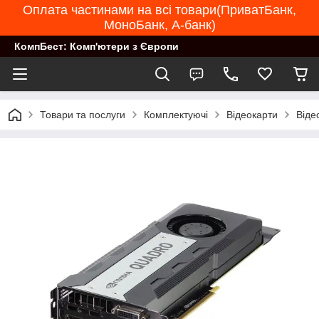
Оплата частинами на всі товари(ПриватБанк,
МоноБанк, А-банк)
КомпБест: Комп'ютери з Європи
Товари та послуги
Комплектуючі
Відеокарти
Віде