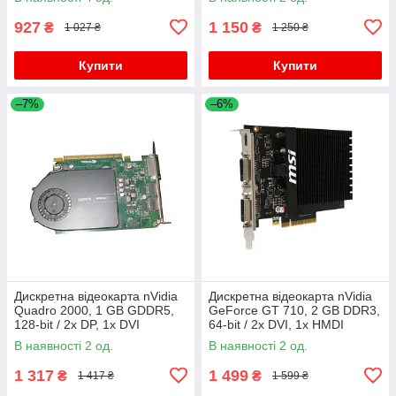
927
1 150
₴
₴
1 027 ₴
1 250 ₴
Купити
Купити
–7%
–6%
Дискретна відеокарта nVidia
Дискретна відеокарта nVidia
Quadro 2000, 1 GB GDDR5,
GeForce GT 710, 2 GB DDR3,
128-bit / 2x DP, 1x DVI
64-bit / 2x DVI, 1x HMDI
В наявності 2 од.
В наявності 2 од.
1 317
1 499
₴
₴
1 417 ₴
1 599 ₴