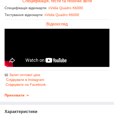
Специфікація, тести та технічні звіти
Специфікація відеокарти:
nVidia Quadro K6000
Тестування відеокарти:
nVidia Quadro K6000
Відеоогляд
📧
Запит оптової ціни
Слідкувати в Instagram
Слідкувати на Facebook
Приховати
Характеристики