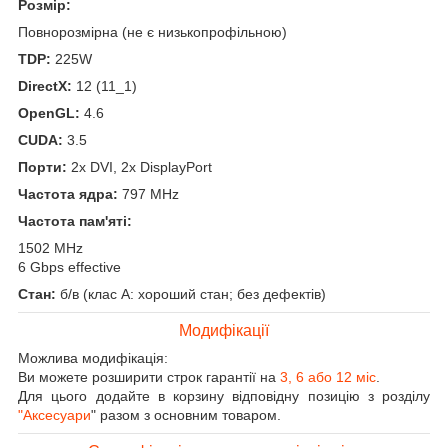
Розмір:
Повнорозмірна (не є низькопрофільною)
TDP:
225W
DirectX:
12 (11_1)
OpenGL:
4.6
CUDA:
3.5
Порти:
2x DVI, 2x DisplayPort
Частота ядра:
797 MHz
Частота пам'яті:
1502 MHz
6 Gbps effective
Стан:
б/в (клас А: хороший стан; без дефектів)
Модифікації
Можлива модифікація:
Ви можете розширити строк гарантії на
3, 6 або 12 міс
.
Для цього додайте в корзину відповідну позицію з розділу
"Аксесуари
" разом з основним товаром.