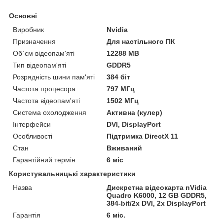
Основні
Виробник
Nvidia
Призначення
Для настільного ПК
Об`єм відеопам'яті
12288 MB
Тип відеопам'яті
GDDR5
Розрядність шини пам'яті
384 біт
Частота процесора
797 МГц
Частота відеопам'яті
1502 МГц
Система охолодження
Активна (кулер)
Інтерфейси
DVI, DisplayPort
Особливості
Підтримка DirectX 11
Стан
Вживаний
Гарантійний термін
6 міс
Користувальницькі характеристики
Назва
Дискретна відеокарта nVidia
Quadro K6000, 12 GB GDDR5,
384-bit/2x DVI, 2x DisplayPort
Гарантія
6 міс.