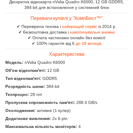
Дискретна відеокарта nVidia Quadro K6000, 12 GB GDDR5,
384-bit для встановлення у системний блок
Переваги купівлі у "КомпБест™"
✔ Перевірена техніка і
найкращий сервіс
із 2014 р.
✔ Безкоштовна доставка і
накопичувальні знижки
✔ Оплата частинами онлайн без комісії
✔ 100% гарантія від 6
до 18 місяців
Характеристики
Модель:
nVidia Quadro K6000
Об'єм відеопам'яті:
12 GB
Тип відеопам'яті:
GDDR5
Розрядність шини:
384-bit
Техпроцес:
28 nm
Пропускна спроможність пам'яті:
288.4 GB/s
Охолодження:
активне (1 кулер)
Додаткове живлення:
2x 6-pin
Максимальна кількість моніторів:
4