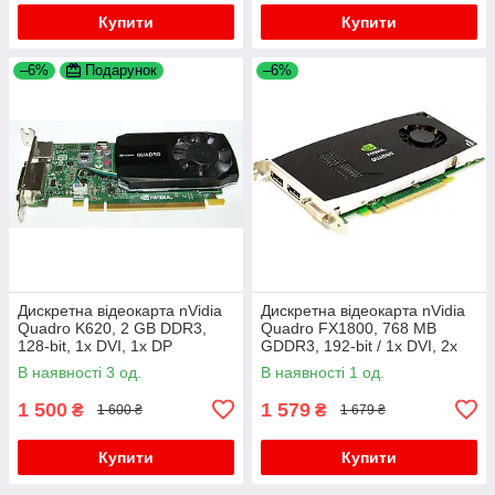
Купити
Купити
–6%
Подарунок
–6%
Дискретна відеокарта nVidia
Дискретна відеокарта nVidia
Quadro K620, 2 GB DDR3,
Quadro FX1800, 768 MB
128-bit, 1x DVI, 1x DP
GDDR3, 192-bit / 1x DVI, 2x
DisplayPort
В наявності 3 од.
В наявності 1 од.
1 500
1 579
₴
₴
1 600 ₴
1 679 ₴
Купити
Купити