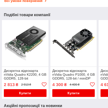
Всі умови повернення
Подібні товари компанії
Дискретна відеокарта
Дискретна відеокарта
Диск
nVidia Quadro K2200, 4 GB
nVidia Quadro P1000, 4 GB
nVid
GDDR5, 128-bit
GDDR5, 128-bit / miniDP
GDDR
SFF
2 813
4 300
4 6
₴
₴
2 913 ₴
4 400 ₴
Купити
Купити
Акційні пропозиції та новинки