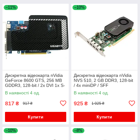
–11%
–10%
Дискретна відеокарта nVidia
Дискретна відеокарта nVidia
GeForce 8600 GTS, 256 MB
NVS 510, 2 GB DDR3, 128-bit
GDDR3, 128-bit / 2x DVI 1x S-
/ 4x miniDP / SFF
Video
В наявності 4 од.
В наявності 4 од.
817
925
₴
₴
917 ₴
1 025 ₴
Купити
Купити
–10%
–8%