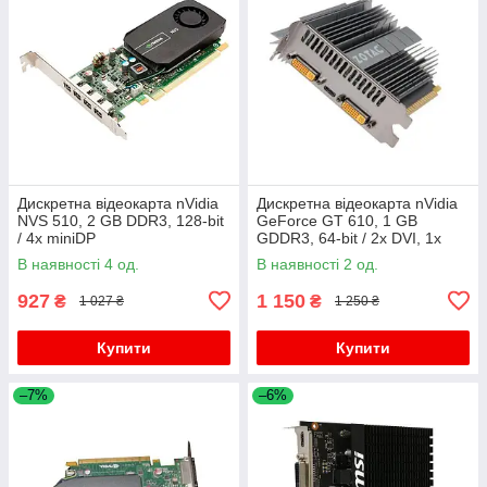
Дискретна відеокарта nVidia
Дискретна відеокарта nVidia
NVS 510, 2 GB DDR3, 128-bit
GeForce GT 610, 1 GB
/ 4x miniDP
GDDR3, 64-bit / 2x DVI, 1x
HMDI
В наявності 4 од.
В наявності 2 од.
927
1 150
₴
₴
1 027 ₴
1 250 ₴
Купити
Купити
–7%
–6%