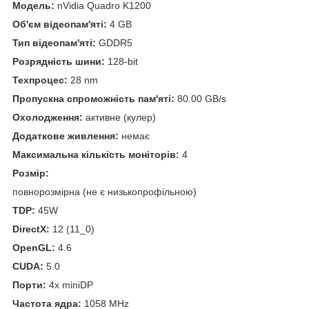
Модель:
nVidia Quadro K1200
Об'єм відеопам'яті:
4 GB
Тип відеопам'яті:
GDDR5
Розрядність шини:
128-bit
Техпроцес:
28 nm
Пропускна спроможність пам'яті:
80.00 GB/s
Охолодження:
активне (кулер)
Додаткове живлення:
немає
Максимальна кількість моніторів:
4
Розмір:
повнорозмірна (не є низькопрофільною)
TDP:
45W
DirectX:
12 (11_0)
OpenGL:
4.6
CUDA:
5.0
Порти:
4x miniDP
Частота ядра:
1058 MHz