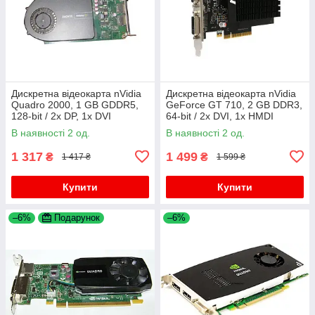
Дискретна відеокарта nVidia
Дискретна відеокарта nVidia
Quadro 2000, 1 GB GDDR5,
GeForce GT 710, 2 GB DDR3,
128-bit / 2x DP, 1x DVI
64-bit / 2x DVI, 1x HMDI
В наявності 2 од.
В наявності 2 од.
1 317
1 499
₴
₴
1 417 ₴
1 599 ₴
Купити
Купити
–6%
Подарунок
–6%