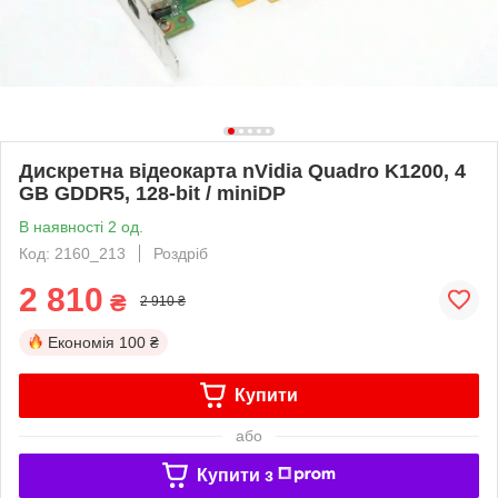
Дискретна відеокарта nVidia Quadro K1200, 4
GB GDDR5, 128-bit / miniDP
В наявності 2 од.
Код: 2160_213
Роздріб
2 810
₴
2 910 ₴
Економія
100 ₴
Купити
або
Купити з