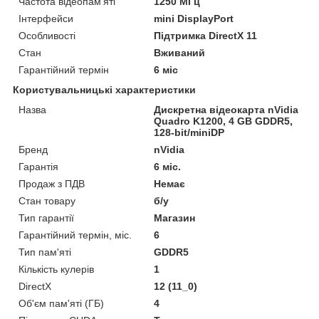
Частота відеопам'яті
1250 МГц
Інтерфейси
mini DisplayPort
Особливості
Підтримка DirectX 11
Стан
Вживаний
Гарантійний термін
6 міс
Користувальницькі характеристики
Назва
Дискретна відеокарта nVidia
Quadro K1200, 4 GB GDDR5,
128-bit/miniDP
Бренд
nVidia
Гарантія
6 міс.
Продаж з ПДВ
Немає
Стан товару
б/у
Тип гарантії
Магазин
Гарантійний термін, міс.
6
Тип пам'яті
GDDR5
Кількість кулерів
1
DirectX
12 (11_0)
Об'єм пам'яті (ГБ)
4