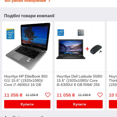
Всі умови повернення
Подібні товари компанії
Ноутбук HP EliteBook 850
Ноутбук Dell Latitude 5580/
Ноут
G1/ 15.6" (1920x1080)/
15.6" (1920x1080)/ Core
Thin
Core i7-4600U/ 16 GB
i5-6300U/ 8 GB RAM/ 256
(192
RAM/ 250 GB SSD NVMe/
GB SSD/ HD
4300
HD 4400
520+Бездротова миша
GB 
11 056
11 056
10 
₴
₴
11 156 ₴
11 156 ₴
USB
Купити
Купити