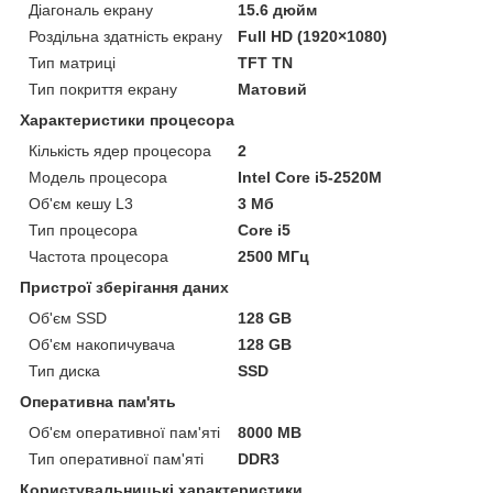
Діагональ екрану
15.6 дюйм
Роздільна здатність екрану
Full HD (1920×1080)
Тип матриці
TFT TN
Тип покриття екрану
Матовий
Характеристики процесора
Кількість ядер процесора
2
Модель процесора
Intel Core i5-2520M
Об'єм кешу L3
3 Мб
Тип процесора
Core i5
Частота процесора
2500 МГц
Пристрої зберігання даних
Об'єм SSD
128 GB
Об'єм накопичувача
128 GB
Тип диска
SSD
Оперативна пам'ять
Об'єм оперативної пам'яті
8000 MB
Тип оперативної пам'яті
DDR3
Користувальницькі характеристики