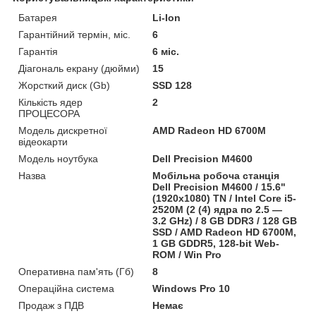
Батарея
Li-Ion
Гарантійний термін, міс.
6
Гарантія
6 міс.
Діагональ екрану (дюйми)
15
Жорсткий диск (Gb)
SSD 128
Кількість ядер
2
ПРОЦЕСОРА
Модель дискретної
AMD Radeon HD 6700M
відеокарти
Модель ноутбука
Dell Precision M4600
Назва
Мобільна робоча станція
Dell Precision M4600 / 15.6"
(1920x1080) TN / Intel Core i5-
2520M (2 (4) ядра по 2.5 —
3.2 GHz) / 8 GB DDR3 / 128 GB
SSD / AMD Radeon HD 6700M,
1 GB GDDR5, 128-bit Web-
ROM / Win Pro
Оперативна пам'ять (Гб)
8
Операційна система
Windows Pro 10
Продаж з ПДВ
Немає