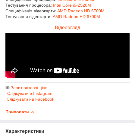
Тестування процесора:
Intel Core i5-2520M
Специфікація відеокарти:
AMD Radeon HD 6700M
Тестування відеокарти:
AMD Radeon HD 6700M
Відеоогляд
📧
Запит оптової ціни
Слідкувати в Instagram
Слідкувати на Facebook
Приховати
Характеристики