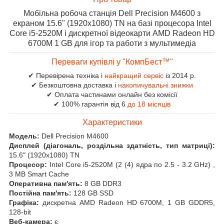
Мобільна робоча станція Dell Precision M4600 з
екраном 15.6" (1920x1080) TN на базі процесора Intel
Core i5-2520M і дискретної відеокарти AMD Radeon HD
6700M 1 GB для ігор та работи з мультимедіа
Переваги купівлі у "КомпБест™"
✔ Перевірена техніка і
найкращий сервіс
із 2014 р.
✔ Безкоштовна доставка і
накопичувальні знижки
✔ Оплата частинами онлайн без комісії
✔ 100% гарантія від 6
до 18 місяців
Характеристики
Модель:
Dell Precision M4600
Дисплей (діагональ, роздільна здатність, тип матриці):
15.6" (1920x1080) TN
Процесор:
Intel Core i5-2520M (2 (4) ядра по 2.5 - 3.2 GHz) ,
3 MB Smart Cache
Оперативна пам'ять:
8 GB DDR3
Постійна пам'ять:
128 GB SSD
Графіка:
дискретна AMD Radeon HD 6700M, 1 GB GDDR5,
128-bit
Веб-камера:
є