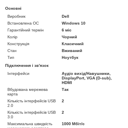
Основні
Виробник
Dell
Встановлена ОС
Windows 10
Гарантійний термін
6 міс
Колір
Чорний
Конструкція
Класичний
Стан
Вживаний
Тип
Ноутбук
Підключення і зв'язок
Інтерфейси
Аудіо вихід/Навушники,
DisplayPort, VGA (D-sub),
HDMI
Вбудована мережева
Так
карта
Кількість інтерфейсів USB
2
2.0
Кількість інтерфейсів USB
2
3.0
Максимальна швидкість
1000 Мбіт/с