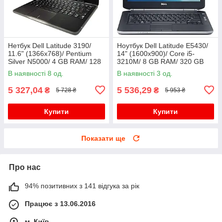
Нетбук Dell Latitude 3190/
Ноутбук Dell Latitude E5430/
11.6" (1366x768)/ Pentium
14" (1600x900)/ Core i5-
Silver N5000/ 4 GB RAM/ 128
3210M/ 8 GB RAM/ 320 GB
GB SSD/ UHD 605
HDD/ HD 4000
В наявності 8 од.
В наявності 3 од.
5 327,04
5 536,29
₴
₴
5 728 ₴
5 953 ₴
Купити
Купити
Показати ще
Про нас
94% позитивних з 141 відгука за рік
Працює з 13.06.2016
м. Київ