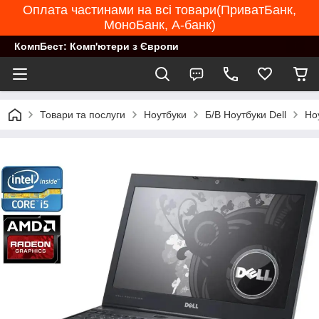
Оплата частинами на всі товари(ПриватБанк,
МоноБанк, А-банк)
КомпБест: Комп'ютери з Європи
Товари та послуги
Ноутбуки
Б/В Ноутбуки Dell
Но