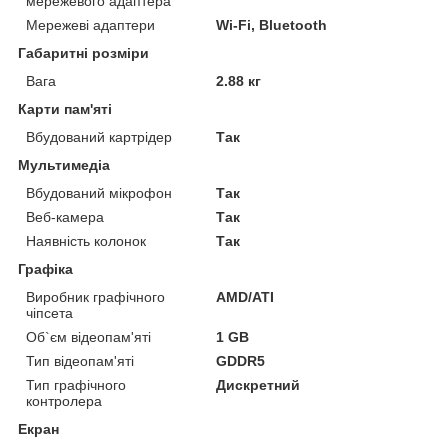
мережевого адаптера
Мережеві адаптери
Wi-Fi, Bluetooth
Габаритні розміри
Вага
2.88 кг
Карти пам'яті
Вбудований картрідер
Так
Мультимедіа
Вбудований мікрофон
Так
Веб-камера
Так
Наявність колонок
Так
Графіка
Виробник графічного
AMD/ATI
чіпсета
Об`єм відеопам'яті
1 GB
Тип відеопам'яті
GDDR5
Тип графічного
Дискретний
контролера
Екран