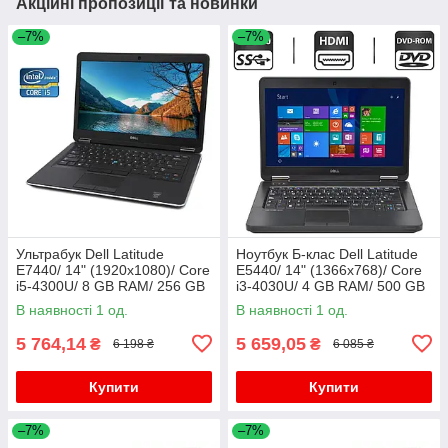
Акційні пропозиції та новинки
–7%
–7%
Ультрабук Dell Latitude
Ноутбук Б-клас Dell Latitude
E7440/ 14" (1920x1080)/ Core
E5440/ 14" (1366x768)/ Core
i5-4300U/ 8 GB RAM/ 256 GB
i3-4030U/ 4 GB RAM/ 500 GB
SSD/ HD 4400/ АКБ 0%
HDD/ HD 4400
В наявності 1 од.
В наявності 1 од.
5 764,14
5 659,05
₴
₴
6 198 ₴
6 085 ₴
Купити
Купити
–7%
–7%