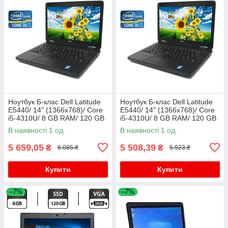
Ноутбук Б-клас Dell Latitude
Ноутбук Б-клас Dell Latitude
E5440/ 14" (1366x768)/ Core
E5440/ 14" (1366x768)/ Core
i5-4310U/ 8 GB RAM/ 120 GB
i5-4310U/ 8 GB RAM/ 120 GB
SSD/ HD 4400
SSD/ HD 4400
В наявності 1 од.
В наявності 1 од.
5 659,05
5 508,39
₴
₴
6 085 ₴
5 923 ₴
Купити
Купити
–7%
–7%