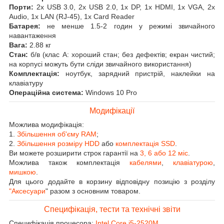
Порти:
2x USB 3.0, 2x USB 2.0, 1x DP, 1x HDMI, 1x VGA, 2x
Audio, 1x LAN (RJ-45), 1x Card Reader
Батарея:
не менше 1.5-2 годин у режимі звичайного
навантаження
Вага:
2.88 кг
Стан:
б/в (клас А: хороший стан; без дефектів; екран чистий;
на корпусі можуть бути сліди звичайного використання)
Комплектація:
ноутбук, зарядний пристрій, наклейки на
клавіатуру
Операційна система:
Windows 10 Pro
Модифікації
Можлива модифікація:
1.
Збільшення об'єму RAM
;
2.
Збільшення розміру HDD
або
комплектація SSD
.
Ви можете розширити строк гарантії на
3, 6 або 12 міс
.
Можлива також комплектація
кабелями
,
клавіатурою
,
мишкою
.
Для цього додайте в корзину відповідну позицію з розділу
"Аксесуари
" разом з основним товаром.
Специфікація, тести та технічні звіти
Специфікація процесора:
Intel Core i5-2520M