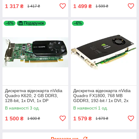
1 317
1 499
₴
₴
1 417 ₴
1 599 ₴
–6%
Подарунок
–6%
Дискретна відеокарта nVidia
Дискретна відеокарта nVidia
Quadro K620, 2 GB DDR3,
Quadro FX1800, 768 MB
128-bit, 1x DVI, 1x DP
GDDR3, 192-bit / 1x DVI, 2x
DisplayPort
В наявності 3 од.
В наявності 1 од.
1 500
1 579
₴
₴
1 600 ₴
1 679 ₴
Показати ще