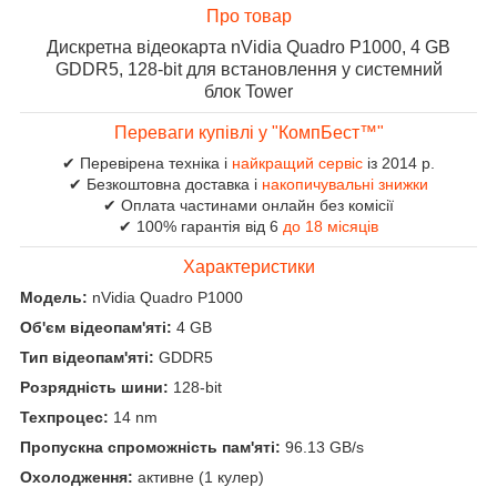
Про товар
Дискретна відеокарта nVidia Quadro P1000, 4 GB
GDDR5, 128-bit для встановлення у системний
блок Tower
Переваги купівлі у "КомпБест™"
✔ Перевірена техніка і
найкращий сервіс
із 2014 р.
✔ Безкоштовна доставка і
накопичувальні знижки
✔ Оплата частинами онлайн без комісії
✔ 100% гарантія від 6
до 18 місяців
Характеристики
Модель:
nVidia Quadro P1000
Об'єм відеопам'яті:
4 GB
Тип відеопам'яті:
GDDR5
Розрядність шини:
128-bit
Техпроцес:
14 nm
Пропускна спроможність пам'яті:
96.13 GB/s
Охолодження:
активне (1 кулер)