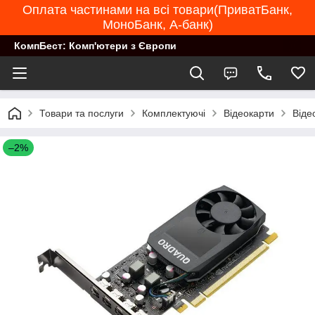
Оплата частинами на всі товари(ПриватБанк,
МоноБанк, А-банк)
КомпБест: Комп'ютери з Європи
Товари та послуги
Комплектуючі
Відеокарти
Віде
–2%