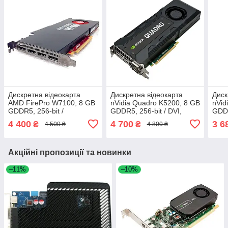
Дискретна відеокарта
Дискретна відеокарта
Диск
AMD FirePro W7100, 8 GB
nVidia Quadro K5200, 8 GB
nVid
GDDR5, 256-bit /
GDDR5, 256-bit / DVI,
GDDR
DisplayPort
DisplayPort
mini
4 400
4 700
3 6
₴
₴
4 500 ₴
4 800 ₴
Акційні пропозиції та новинки
–11%
–10%