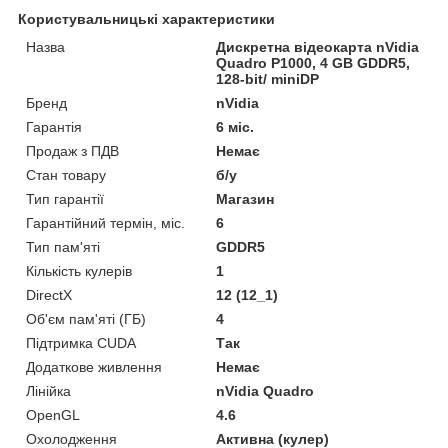
Користувальницькі характеристики
Назва
Дискретна відеокарта nVidia
Quadro P1000, 4 GB GDDR5,
128-bit/ miniDP
Бренд
nVidia
Гарантія
6 міс.
Продаж з ПДВ
Немає
Стан товару
б/у
Тип гарантії
Магазин
Гарантійний термін, міс.
6
Тип пам'яті
GDDR5
Кількість кулерів
1
DirectX
12 (12_1)
Об'єм пам'яті (ГБ)
4
Підтримка CUDA
Так
Додаткове живлення
Немає
Лінійка
nVidia Quadro
OpenGL
4.6
Охолодження
Активна (кулер)