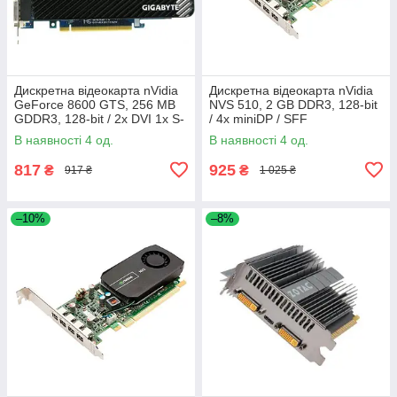
Дискретна відеокарта nVidia
Дискретна відеокарта nVidia
GeForce 8600 GTS, 256 MB
NVS 510, 2 GB DDR3, 128-bit
GDDR3, 128-bit / 2x DVI 1x S-
/ 4x miniDP / SFF
Video
В наявності 4 од.
В наявності 4 од.
817
925
₴
₴
917 ₴
1 025 ₴
–10%
–8%