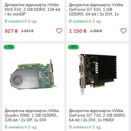
Дискретна відеокарта nVidia
Дискретна відеокарта nVidia
NVS 510, 2 GB DDR3, 128-bit
GeForce GT 610, 1 GB
/ 4x miniDP
GDDR3, 64-bit / 2x DVI, 1x
HMDI
В наявності 4 од.
В наявності 2 од.
927
1 150
₴
₴
1 027 ₴
1 250 ₴
–7%
–6%
Дискретна відеокарта nVidia
Дискретна відеокарта nVidia
Quadro 2000, 1 GB GDDR5,
GeForce GT 710, 2 GB DDR3,
128-bit / 2x DP, 1x DVI
64-bit / 2x DVI, 1x HMDI
В наявності 2 од.
В наявності 2 од.