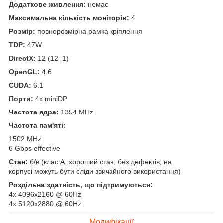
Додаткове живлення:
немає
Максимальна кількість моніторів:
4
Розмір:
повнорозмірна рамка кріплення
TDP:
47W
DirectX:
12 (12_1)
OpenGL:
4.6
CUDA:
6.1
Порти:
4x miniDP
Частота ядра:
1354 MHz
Частота пам'яті:
1502 MHz
6 Gbps effective
Стан:
б/в (клас А: хороший стан; без дефектів; на
корпусі можуть бути сліди звичайного використання)
Роздільна здатність, що підтримуються:
4x 4096x2160 @ 60Hz
4x 5120x2880 @ 60Hz
Модифікації