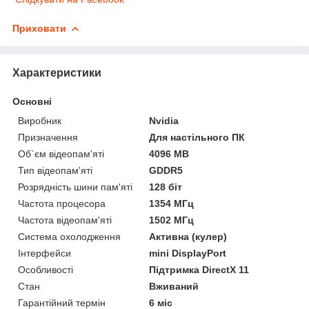
Приховати
Характеристики
Основні
Виробник
Nvidia
Призначення
Для настільного ПК
Об`єм відеопам'яті
4096 MB
Тип відеопам'яті
GDDR5
Розрядність шини пам'яті
128 біт
Частота процесора
1354 МГц
Частота відеопам'яті
1502 МГц
Система охолодження
Активна (кулер)
Інтерфейси
mini DisplayPort
Особливості
Підтримка DirectX 11
Стан
Вживаний
Гарантійний термін
6 міс