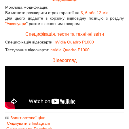
Можлива модифікація:
Ви можете розширити строк гарантії на
3, 6 або 12 міс
.
Для цього додайте в корзину відповідну позицію з розділу
"Аксесуари
" разом з основним товаром.
Специфікація, тести та технічні звіти
Специфікація відеокарти:
nVidia Quadro P1000
Тестування відеокарти:
nVidia Quadro P1000
Відеоогляд
📧
Запит оптової ціни
Слідкувати в Instagram
Слідкувати на Facebook