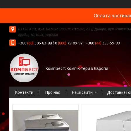
Оплата частинам
03150 Київ, вул. Велика Васильківська, 65 || Дніпро, вул. Князя В
ороди, 10, Київ, Україна
+380
(68)
506-83-88
0
(800)
75-09-97
+380
(44)
355-59-99
КомпБест: Комп'ютери з Європи
Контакти
Про нас
Наші сайти
Доставка і 