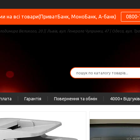
и на всі товари(ПриватБанк, МоноБанк, А-банк)
0800-
олодимира Великого, 20 || Львів, вул. Генерала Чупринки, 47 | Одеса, вул. Тра
оплата
Гарантія
Повернення та обмін
4000+ Відгуків