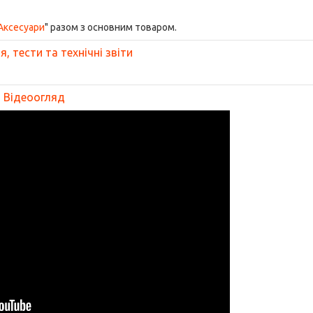
Аксесуари
" разом з основним товаром.
, тести та технічні звіти
Відеоогляд