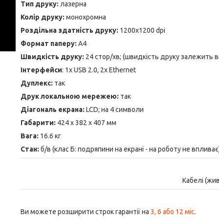
Тип друку:
лазерна
Колір друку:
монохромна
Роздільна здатність друку:
1200x1200 dpi
Формат паперу:
A4
Швидкість друку:
24 стор/хв; (швидкість друку залежить в
Інтерфейси
: 1x USB 2.0, 2x Ethernet
Дуплекс:
так
Друк локальною мережею:
так
Діагональ екрана:
LCD; на 4 символи
Габарити:
424 x 382 x 407 мм
Вага:
16.6 кг
Стан:
б/в (клас Б: подряпини на екрані - на роботу не впливає
Кабелі (жи
Ви можете розширити строк гарантії на
3, 6 або 12 міс
.