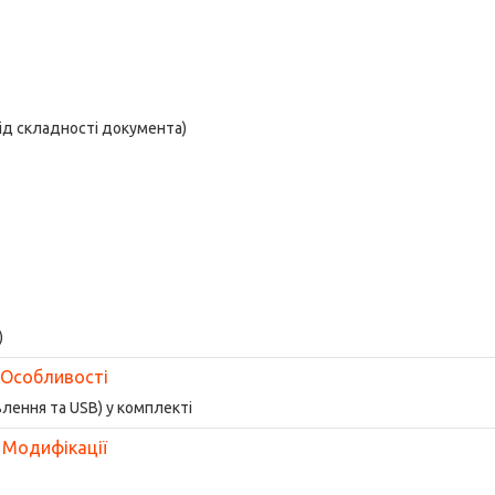
ід складності документа)
)
Особливості
влення та USB) у комплекті
Модифікації