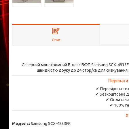
Опис
Лазерний монохромний Б-клас БФП Samsung SCX-4833FR
швидкістю друку до 24 стор/хв для сканування,
Переваги
✔ Перевірена тех
✔ Безкоштовна д
✔ Оплата ча
✔ 100% га
Х
Модель:
Samsung SCX-4833FR