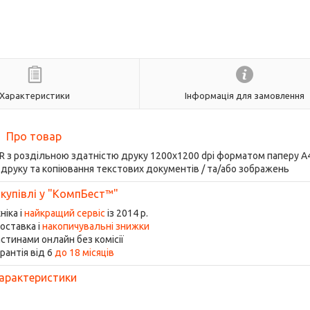
Характеристики
Інформація для замовлення
Про товар
 з роздільною здатністю друку 1200x1200 dpi форматом паперу A
 друку та копіювання текстових документів / та/або зображень
 купівлі у "КомпБест™"
ніка і
найкращий сервіс
із 2014 р.
оставка і
накопичувальні знижки
стинами онлайн без комісії
рантія від 6
до 18 місяців
арактеристики