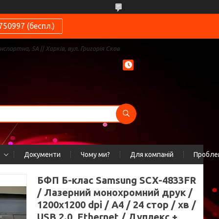
750997 (беспл.)
нспортна, 5А || Харків, вул. Григорія Сков
Документи
Чому ми?
Для компаній
Проблем
БФП Б-клас Samsung SCX-4833FR
/ Лазерний монохромний друк /
1200x1200 dpi / A4 / 24 стор / хв /
USB 2.0, Ethernet / Дуплекс +