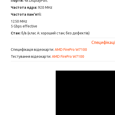
Порти:
4x DisplayPort
Частота ядра:
920 MHz
Частота пам'яті:
1250 MHz
5 Gbps effective
Стан:
б/в (клас А: хороший стан; без дефектів)
Специфікація
Специфікація відеокарти:
AMD FirePro W7100
Тестування відеокарти:
AMD FirePro W7100