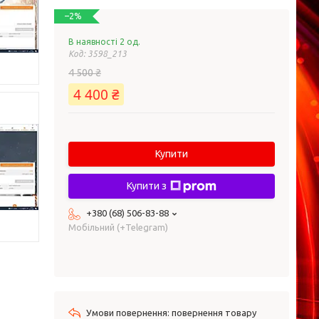
–2%
В наявності 2 од.
Код:
3598_213
4 500 ₴
4 400 ₴
Купити
Купити з
+380 (68) 506-83-88
Мобільний (+Telegram)
повернення товару