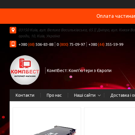
Оплата частинам
03150 Київ, вул. Велика Васильківська, 65 || Дніпро, вул. Князя В
ороди, 10, Київ, Україна
+380
(68)
506-83-88
0
(800)
75-09-97
+380
(44)
355-59-99
КомпБест: Комп'ютери з Європи
Контакти
Про нас
Наші сайти
Доставка і 