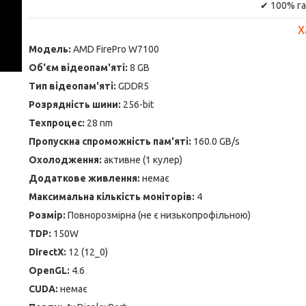
✔ 100% га
Х
Модель:
AMD FirePro W7100
Об'єм відеопам'яті:
8 GB
Тип відеопам'яті:
GDDR5
Розрядність шини:
256-bit
Техпроцес:
28 nm
Пропускна спроможність пам'яті:
160.0 GB/s
Охолодження:
активне (1 кулер)
Додаткове живлення:
немає
Максимальна кількість моніторів:
4
Розмір:
Повнорозмірна (не є низькопрофільною)
TDP:
150W
DirectX:
12 (12_0)
OpenGL:
4.6
CUDA:
немає