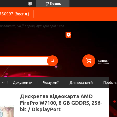
Кошик
750997 (беспл.)
нспортна, 5А || Харків, вул. Григорія Сков
Кошик
Документи
Чому ми?
Для компаній
Проблем
Дискретна відеокарта AMD
FirePro W7100, 8 GB GDDR5, 256-
bit / DisplayPort