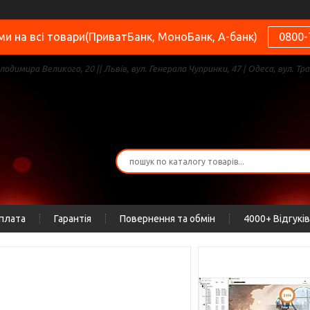
и на всі товари(ПриватБанк, МоноБанк, А-банк)
0800-
олодимира Великого, 20 || Львів, вул. Генерала Чупринки, 47 | Одеса, вул. Тра
оплата
Гарантія
Повернення та обмін
4000+ Відгуків