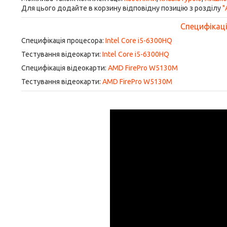
Для цього додайте в корзину відповідну позицію з розділу
"
Специфікація
Специфікація процесора:
Intel Core i5-6300HQ
Тестування відеокарти:
Intel Core i5-6300HQ
Специфікація відеокарти:
AMD FirePro W5130M
Тестування відеокарти:
AMD FirePro W5130M