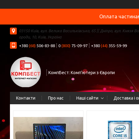
Оплата частинам
03150 Київ, вул. Велика Васильківська, 65 || Дніпро, вул. Князя В
ороди, 10, Київ, Україна
+380
(68)
506-83-88
0
(800)
75-09-97
+380
(44)
355-59-99
КомпБест: Комп'ютери з Європи
Контакти
Про нас
Наші сайти
Доставка і 