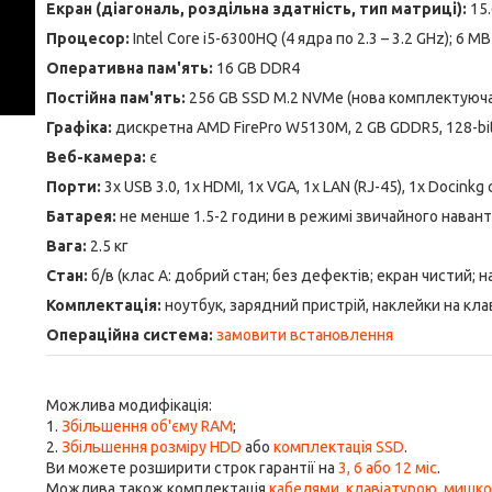
Екран (діагональ, роздільна здатність, тип матриці):
15.
Процесор:
Intel Core i5-6300HQ (4 ядра по 2.3 – 3.2 GHz); 6 M
Оперативна пам'ять:
16 GB DDR4
Постійна пам'ять:
256 GB SSD M.2 NVMe (нова комплектуюча
Графіка:
дискретна AMD FirePro W5130M, 2 GB GDDR5, 128-bit;
Веб-камера:
є
Порти:
3x USB 3.0, 1x HDMI, 1x VGA, 1x LAN (RJ-45), 1x Docinkg 
Батарея:
не менше 1.5-2 години в режимі звичайного наван
Вага:
2.5 кг
Стан:
б/в (клас А: добрий стан; без дефектів; екран чистий;
Комплектація:
ноутбук, зарядний пристрій, наклейки на кла
Операційна система:
замовити встановлення
Можлива модифікація:
1.
Збільшення об'єму RAM
;
2.
Збільшення розміру HDD
або
комплектація SSD
.
Ви можете розширити строк гарантії на
3, 6 або 12 міс
.
Можлива також комплектація
кабелями
,
клавіатурою
,
мишк