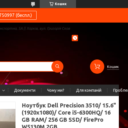
Кошик
750997 (беспл.)
нспортна, 5А || Харків, вул. Григорія Сков
Кошик
Документи
Чому ми?
Для компаній
Проблем
Ноутбук Dell Precision 3510/ 15.6"
(1920x1080)/ Core i5-6300HQ/ 16
GB RAM/ 256 GB SSD/ FirePro
W5130M 2GB