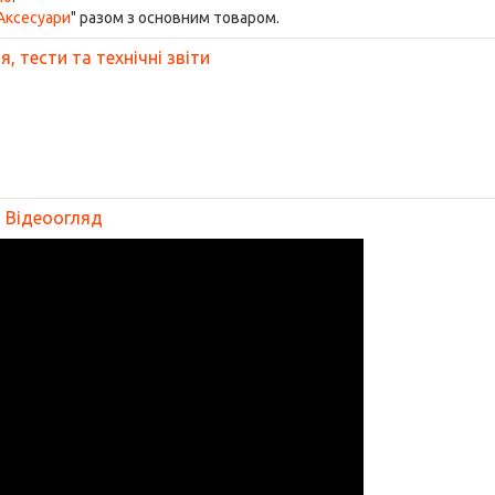
Аксесуари
" разом з основним товаром.
, тести та технічні звіти
Відеоогляд