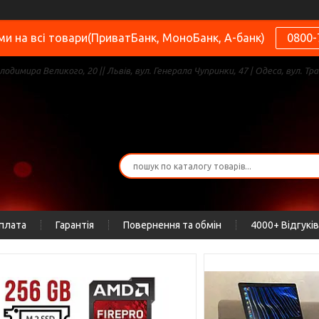
и на всі товари(ПриватБанк, МоноБанк, А-банк)
0800-
олодимира Великого, 20 || Львів, вул. Генерала Чупринки, 47 | Одеса, вул. Тра
оплата
Гарантія
Повернення та обмін
4000+ Відгуків