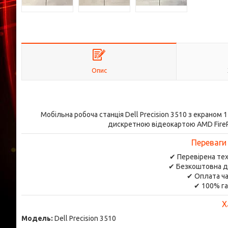
Опис
Мобільна робоча станція Dell Precision 3510 з екраном 15
дискретною відеокартою AMD FireP
Переваги
✔ Перевірена тех
✔ Безкоштовна д
✔ Оплата ча
✔ 100% га
Х
Модель:
Dell Precision 3510