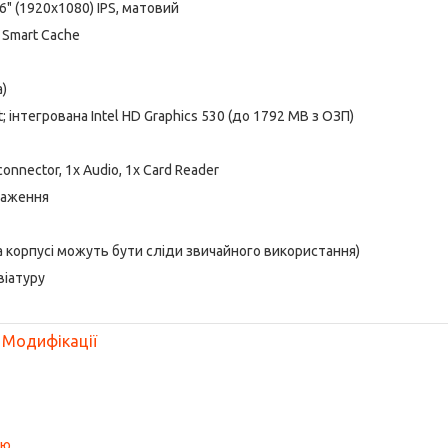
6" (1920x1080) IPS, матовий
B Smart Cache
)
 інтегрована Intel HD Graphics 530 (до 1792 MB з ОЗП)
connector, 1x Audio, 1x Card Reader
таження
 на корпусі можуть бути сліди звичайного використання)
віатуру
Модифікації
ою
.