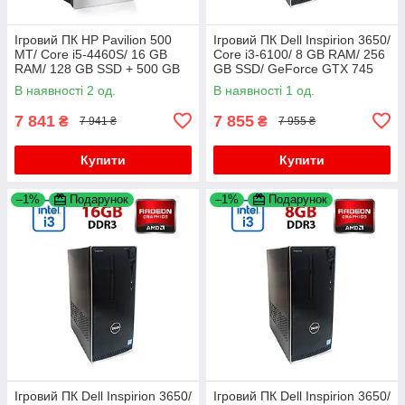
Ігровий ПК HP Pavilion 500
Ігровий ПК Dell Inspirion 3650/
MT/ Core i5-4460S/ 16 GB
Core i3-6100/ 8 GB RAM/ 256
RAM/ 128 GB SSD + 500 GB
GB SSD/ GeForce GTX 745
HDD/ Radeon R7 240 2GB
2GB
В наявності 2 од.
В наявності 1 од.
7 841
7 855
₴
₴
7 941 ₴
7 955 ₴
Купити
Купити
–1%
Подарунок
–1%
Подарунок
Ігровий ПК Dell Inspirion 3650/
Ігровий ПК Dell Inspirion 3650/