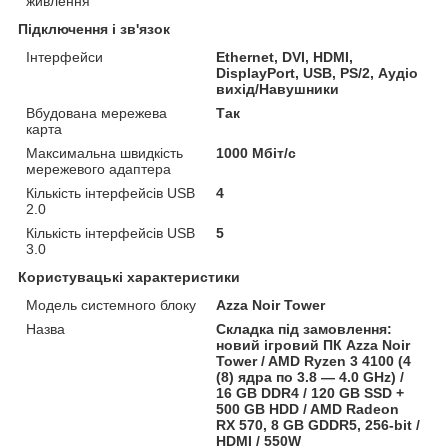
живлення
Підключення і зв'язок
Інтерфейси
Ethernet, DVI, HDMI,
DisplayPort, USB, PS/2, Аудіо
вихід/Навушники
Вбудована мережева
Так
карта
Максимальна швидкість
1000 Мбіт/с
мережевого адаптера
Кількість інтерфейсів USB
4
2.0
Кількість інтерфейсів USB
5
3.0
Користувацькi характеристики
Модель системного блоку
Azza Noir Tower
Назва
Складка під замовлення:
новий ігровий ПК Azza Noir
Tower / AMD Ryzen 3 4100 (4
(8) ядра по 3.8 — 4.0 GHz) /
16 GB DDR4 / 120 GB SSD +
500 GB HDD / AMD Radeon
RX 570, 8 GB GDDR5, 256-bit /
HDMI / 550W