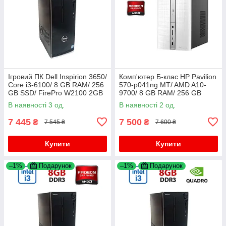
Ігровий ПК Dell Inspirion 3650/
Комп'ютер Б-клас HP Pavilion
Core i3-6100/ 8 GB RAM/ 256
570-p041ng MT/ AMD A10-
GB SSD/ FirePro W2100 2GB
9700/ 8 GB RAM/ 256 GB
SSD/ Radeon R5 M435 2GB
В наявності 3 од.
В наявності 2 од.
7 445
7 500
₴
₴
7 545 ₴
7 600 ₴
Купити
Купити
–1%
Подарунок
–1%
Подарунок