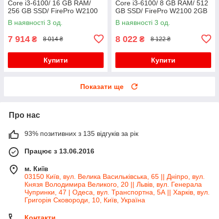
Core i3-6100/ 16 GB RAM/
Core i3-6100/ 8 GB RAM/ 512
256 GB SSD/ FirePro W2100
GB SSD/ FirePro W2100 2GB
2GB
В наявності 3 од.
В наявності 3 од.
7 914
8 022
₴
₴
8 014 ₴
8 122 ₴
Купити
Купити
Показати ще
Про нас
93% позитивних з 135 відгуків за рік
Працює з 13.06.2016
м. Київ
03150 Київ, вул. Велика Васильківська, 65 || Дніпро, вул.
Князя Володимира Великого, 20 || Львів, вул. Генерала
Чупринки, 47 | Одеса, вул. Транспортна, 5А || Харків, вул.
Григорія Сковороди, 10, Київ, Україна
Контакти