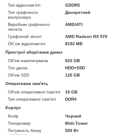
Тип відеопам'яті
GDDR5
Тип графічного
Дискретний
контролера
Виробник графічного
AMD/ATI
чіпсета
Графічний чіпсет
AMD Radeon RX 570
Об`єм відеопам'яті
8192 MB
Пристрої зберігання даних
Об'єм накопичувача
620 GB
Тип диска
HDD+SSD
Об'єм SSD
120 GB
Оперативна пам'ять
Об'єм оперативної пам'яті
16 GB
Тип оперативної пам'яті
DDR4
Корпус
Колір
Чорний
Типорозмір
Midi-Tower
Потужність блоку
550 Вт