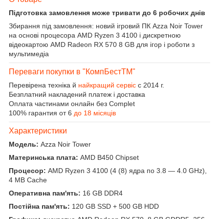
Підготовка замовлення може тривати до 6 робочих днів
Збирання під замовлення: новий ігровий ПК Azza Noir Tower
на основі процесора AMD Ryzen 3 4100 і дискретною
відеокартою AMD Radeon RX 570 8 GB для ігор і роботи з
мультимедіа
Переваги покупки в "КомпБестTM"
Перевірена техніка й
найкращий сервіс
с 2014 г.
Безплатний накладений платеж і доставка
Оплата частинами онлайн без Complet
100% гарантия от 6
до 18 місяців
Характеристики
Модель:
Azza Noir Tower
Материнська плата:
AMD B450 Chipset
Процесор:
AMD Ryzen 3 4100 (4 (8) ядра по 3.8 — 4.0 GHz),
4 MB Cache
Оперативна пам'ять:
16 GB DDR4
Постійна пам'ять:
120 GB SSD + 500 GB HDD