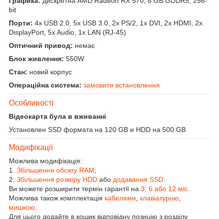
Графика:
дискретна AMD Radeon RX 570, 8 GB GDDR5, 256-
bit
Порти:
4x USB 2.0, 5x USB 3.0, 2x PS/2, 1x DVI, 2x HDMI, 2x
DisplayPort, 5x Audio, 1x LAN (RJ-45)
Оптичний привод:
немає
Блок живлення:
550W
Стан:
новий корпус
Операційна система:
замовити встановлення
Особливості
Відеокарта була в вживанні
Установлен SSD формата на 120 GB и HDD на 500 GB
Модифікації
Можлива модифікація:
1.
Збільшення обсягу RAM
;
2.
Збільшення розміру HDD
або
додавання SSD
.
Ви можете розширити термін гарантії на
3, 6 або 12 міс
.
Можлива також комплектація
кабелями
,
клавіатурою
,
мишкою
.
Для цього додайте в кошик відповідну позицію з розділу