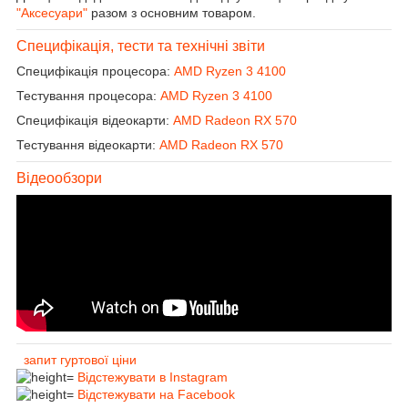
"Аксесуари"
разом з основним товаром.
Специфікація, тести та технічні звіти
Специфікація процесора:
AMD Ryzen 3 4100
Тестування процесора:
AMD Ryzen 3 4100
Специфікація відеокарти:
AMD Radeon RX 570
Тестування відеокарти:
AMD Radeon RX 570
Відеообзори
запит гуртової ціни
Відстежувати в Instagram
Відстежувати на Facebook