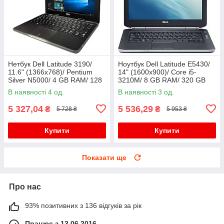
Нетбук Dell Latitude 3190/
Ноутбук Dell Latitude E5430/
11.6" (1366x768)/ Pentium
14" (1600x900)/ Core i5-
Silver N5000/ 4 GB RAM/ 128
3210M/ 8 GB RAM/ 320 GB
GB SSD/ UHD 605
HDD/ HD 4000
В наявності 4 од.
В наявності 3 од.
5 327,04
5 536,29
₴
₴
5 728 ₴
5 953 ₴
Купити
Купити
Показати ще
Про нас
93% позитивних з 136 відгуків за рік
Працює з 13.06.2016