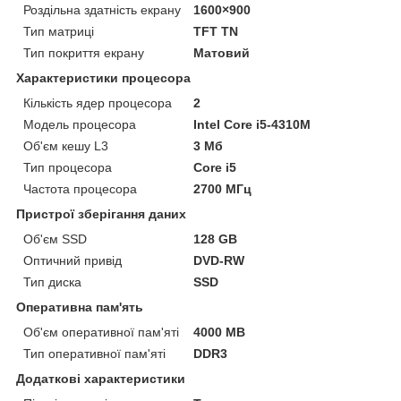
Роздільна здатність екрану
1600×900
Тип матриці
TFT TN
Тип покриття екрану
Матовий
Характеристики процесора
Кількість ядер процесора
2
Модель процесора
Intel Core i5-4310M
Об'єм кешу L3
3 Мб
Тип процесора
Core i5
Частота процесора
2700 МГц
Пристрої зберігання даних
Об'єм SSD
128 GB
Оптичний привід
DVD-RW
Тип диска
SSD
Оперативна пам'ять
Об'єм оперативної пам'яті
4000 MB
Тип оперативної пам'яті
DDR3
Додаткові характеристики