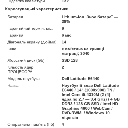
Підсвітка клавіатури
Так
Користувацькi характеристики
Батарея
Lithium-ion. Знос батареї —
38%
Гарантійний термін, міс.
6
Гарантія
6 міс.
Діагональ екрану (дюйми)
14
Інше
є вм'ятина на кришці
матриці; 3040
Жорсткий диск (Gb)
SSD 128
Кількість ядер
2
ПРОЦЕСОРА
Модель ноутбука
Dell Latitude E6440
Назва
Ноутбук Б-клас Dell Latitude
E6440 / 14" (1600x900) TN /
Intel Core i5-4310M (2 (4)
ядра по 2.7 — 3.4 GHz) / 4 GB
DDR3 / 128 GB SSD / Intel HD
Graphics 4600 / WebCam /
DVD-RWMI / Windows 10
ліцензія
Оперативна пам'ять (Гб)
4