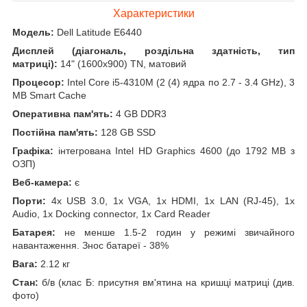
Характеристики
Модель:
Dell Latitude E6440
Дисплей (діагональ, роздільна здатність, тип
матриці):
14" (1600x900) TN, матовий
Процесор:
Intel Core i5-4310M (2 (4) ядра по 2.7 - 3.4 GHz), 3
MB Smart Cache
Оперативна пам'ять:
4 GB DDR3
Постійна пам'ять:
128 GB SSD
Графіка:
інтегрована Intel HD Graphics 4600 (до 1792 MB з
ОЗП)
Веб-камера:
є
Порти:
4x USB 3.0, 1x VGA, 1x HDMI, 1x LAN (RJ-45), 1x
Audio, 1x Docking connector, 1x Card Reader
Батарея:
не менше 1.5-2 годин у режимі звичайного
навантаження. Знос батареї - 38%
Вага:
2.12 кг
Стан:
б/в (клас Б: присутня вм'ятина на кришці матриці (див.
фото)