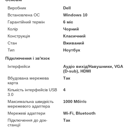
Виробник
Dell
Встановлена ОС
Windows 10
Гарантійний термін
6 міс
Колір
Чорний
Конструкція
Класичний
Стан
Вживаний
Тип
Ноутбук
Підключення і зв'язок
Інтерфейси
Аудіо вихід/Навушники, VGA
(D-sub), HDMI
Вбудована мережева
Так
карта
Кількість інтерфейсів USB
4
3.0
Максимальна швидкість
1000 Мбіт/с
мережевого адаптера
Мережеві адаптери
Wi-Fi, Bluetooth
Підключення до док-
Так
станції