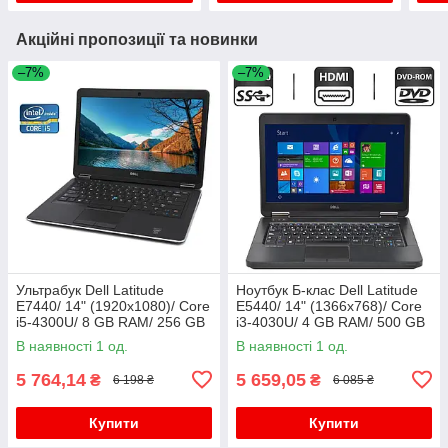
Акційні пропозиції та новинки
–7%
–7%
Ультрабук Dell Latitude
Ноутбук Б-клас Dell Latitude
E7440/ 14" (1920x1080)/ Core
E5440/ 14" (1366x768)/ Core
i5-4300U/ 8 GB RAM/ 256 GB
i3-4030U/ 4 GB RAM/ 500 GB
SSD/ HD 4400/ АКБ 0%
HDD/ HD 4400
В наявності 1 од.
В наявності 1 од.
5 764,14
5 659,05
₴
₴
6 198 ₴
6 085 ₴
Купити
Купити