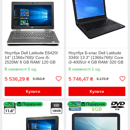
Ноутбук Dell Latitude E6420/
Ноутбук Б-клас Dell Latitude
14" (1366x768)/ Core i5-
3340/ 13.3" (1366x768)/ Core
2520M/ 8 GB RAM/ 120 GB
i3-4005U/ 4 GB RAM/ 320 GB
SSD/ HD 3000
HDD/ HD 4400
В наявності 5 од.
В наявності 1 од.
5 536,29
5 746,47
₴
₴
5 953 ₴
6 179 ₴
Купити
Купити
–7%
Подарунок
–7%
Подарунок