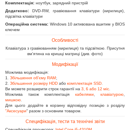
Комплектація:
ноутбук, зарядний пристрій
Додатково:
DVD-RW, гравіювання клавіатури (кирилиця),
підсвітка клавіатури
Операційна система:
Windows 10 активована вшитим у BIOS
ключем
Особливості
Клавіатура з гравіюванням (кирилиця) та підсвіткою. Присутня
вм'ятина на кришці матриці (див. фото)
Модифікації
Можлива модифікація:
1.
Збільшення об'єму RAM
;
2.
Збільшення розміру HDD
або
комплектація SSD
.
Ви можете розширити строк гарантії на
3, 6 або 12 міс
.
Можлива також комплектація
кабелями
,
клавіатурою
,
мишкою
.
Для цього додайте в корзину відповідну позицію з розділу
"Аксесуари
" разом з основним товаром.
Специфікація, тести та технічні звіти
Специфікація процесора:
Intel Core i5-4310M