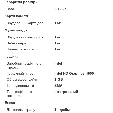
Габаритні розміри
Вага
2.12 кг
Карти пам'яті
Вбудований картрідер
Так
Мультимедіа
Вбудований мікрофон
Так
Веб-камера
Так
Наявність колонок
Так
Графіка
Виробник графічного
Intel
чіпсета
Графічний чіпсет
Intel HD Graphics 4600
Об`єм відеопам'яті
1 GB
Тип відеопам'яті
SMA
Тип графічного
Інтегрований
контролера
Екран
Діагональ екрану
14 дюйм