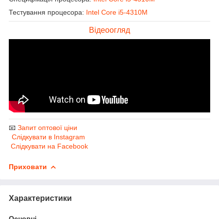
Тестування процесора:
Intel Core i5-4310M
Відеоогляд
📧
Запит оптової ціни
Слідкувати в Instagram
Слідкувати на Facebook
Приховати
Характеристики
Основні