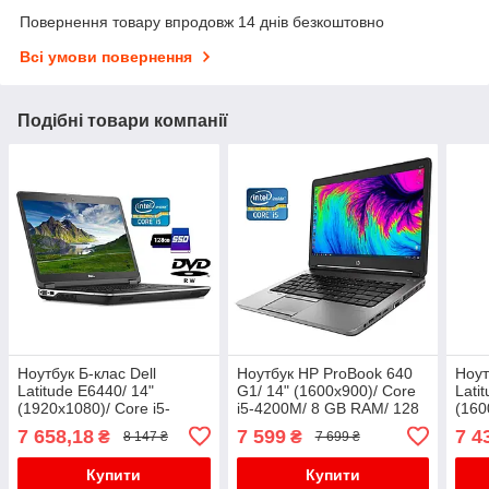
Повернення товару впродовж 14 днів безкоштовно
Всі умови повернення
Подібні товари компанії
Ноутбук Б-клас Dell
Ноутбук HP ProBook 640
Ноут
Latitude E6440/ 14"
G1/ 14" (1600x900)/ Core
Lati
(1920x1080)/ Core i5-
i5-4200M/ 8 GB RAM/ 128
(160
4310M/ 4 GB RAM/ 128 GB
GB SSD/ HD Graphic 4600
4300
7 658,18
7 599
7 4
₴
₴
8 147 ₴
7 699 ₴
SSD/ HD 4600
SSD/
Купити
Купити