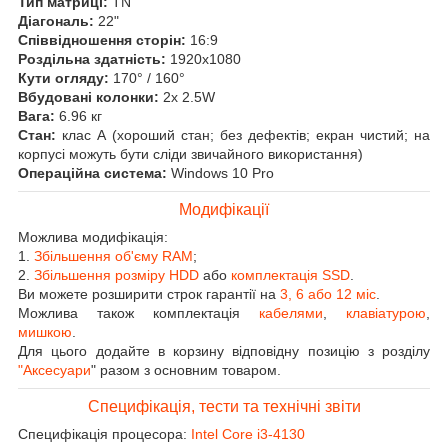
Тип матриці:
TN
Діагональ:
22"
Співвідношення сторін:
16:9
Роздільна здатність:
1920x1080
Кути огляду:
170° / 160°
Вбудовані колонки:
2x 2.5W
Вага:
6.96 кг
Стан:
клас А (хороший стан; без дефектів; екран чистий; на
корпусі можуть бути сліди звичайного використання)
Операційна система:
Windows 10 Pro
Модифікації
Можлива модифікація:
1.
Збільшення об'єму RAM
;
2.
Збільшення розміру HDD
або
комплектація SSD
.
Ви можете розширити строк гарантії на
3, 6 або 12 міс
.
Можлива також комплектація
кабелями
,
клавіатурою
,
мишкою
.
Для цього додайте в корзину відповідну позицію з розділу
"Аксесуари
" разом з основним товаром.
Специфікація, тести та технічні звіти
Специфікація процесора:
Intel Core i3-4130