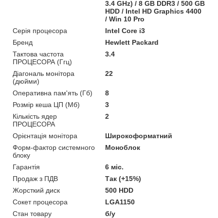
3.4 GHz) / 8 GB DDR3 / 500 GB
HDD / Intel HD Graphics 4400
/ Win 10 Pro
Серія процесора
Intel Core i3
Бренд
Hewlett Packard
Тактова частота
3.4
ПРОЦЕСОРА (Ггц)
Діагональ монітора
22
(дюйми)
Оперативна пам'ять (Гб)
8
Розмір кеша ЦП (Мб)
3
Кількість ядер
2
ПРОЦЕСОРА
Орієнтація монітора
Широкоформатний
Форм-фактор системного
Моноблок
блоку
Гарантія
6 міс.
Продаж з ПДВ
Так (+15%)
Жорсткий диск
500 HDD
Сокет процесора
LGA1150
Стан товару
б/у