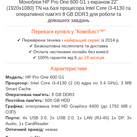
Моноблок HP Pro One 600 G1 з екраном 22"
(1920x1080) TN на базі процесора Intel Core i3-4130 та
оперативної пам'яті 8 GB DDR3 для роботи та
домашніх завдань
Переваги купівлі у "КомпБест™"
✔ Перевірена техніка і
найкращий сервіс
із 2014 р.
✔ Безкоштовна післяплата та доставка
✔ Оплата частинами онлайн без комісії
✔ 100% гарантія від 6
до 18 місяців
Характеристики
Модель:
HP Pro One 600 G1
Процесор:
Intel Core i3-4130 (2 (4) ядра по 3.4 GHz), 3 MB
Smart Cache
Оперативна пам'ять:
8 GB DDR3
Постійна пам'ять:
500 GB HDD
Графіка:
інтегрована Intel HD Graphics 4400 (до 1792 MB с
ОЗП)
Порти:
4x USB 3.0, 2x USB 2.0, 1x LAN (RJ-45) 1x DP, 3x
Audio, 1x CardReader
Оптичний привід:
немає