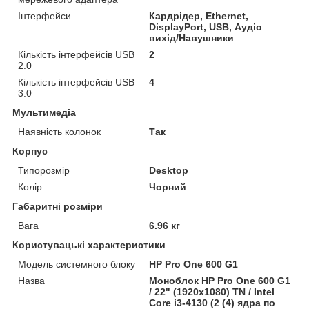
Інтерфейси
Кардрідер, Ethernet,
DisplayPort, USB, Аудіо
вихід/Навушники
Кількість інтерфейсів USB
2
2.0
Кількість інтерфейсів USB
4
3.0
Мультимедіа
Наявність колонок
Так
Корпус
Типорозмір
Desktop
Колір
Чорний
Габаритні розміри
Вага
6.96 кг
Користувацькi характеристики
Модель системного блоку
HP Pro One 600 G1
Назва
Моноблок HP Pro One 600 G1
/ 22" (1920x1080) TN / Intel
Core i3-4130 (2 (4) ядра по