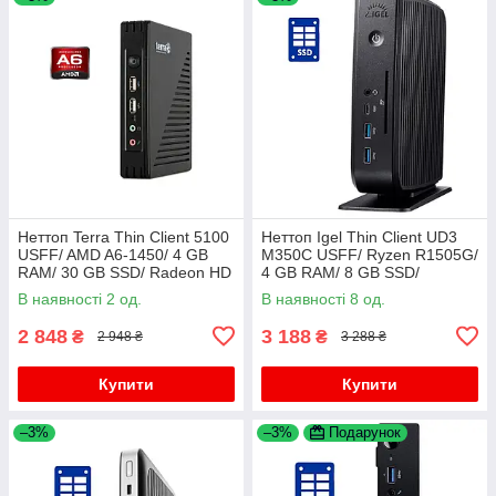
Неттоп Terra Thin Client 5100
Неттоп Igel Thin Client UD3
USFF/ AMD A6-1450/ 4 GB
M350C USFF/ Ryzen R1505G/
RAM/ 30 GB SSD/ Radeon HD
4 GB RAM/ 8 GB SSD/
8250
Radeon Vega 3
В наявності 2 од.
В наявності 8 од.
2 848
3 188
₴
₴
2 948 ₴
3 288 ₴
Купити
Купити
–3%
–3%
Подарунок