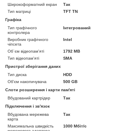
Широкоформатний екран
Так
Тип матриці
TFT TN
Графіка
Тип графічного
Інтегрований
контролера
Виробник графічного
Intel
чіпсета
Об`єм відеопам'яті
1792 MB
Тип відеопам'яті
SMA
Пристрої зберігання даних
Тип диска
HDD
Об'єм накопичувача
500 GB
Слоти розширення і карти пам'яті
Вбудований картрідер
Так
Підключення і зв'язок
Вбудована мережева
Так
карта
Максимальна швидкість
1000 Мбіт/с
мережевого адаптера