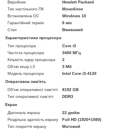
Виробник
Hewlett Packard
Тип настільного ПК
Моноблок
Встановлена ОС
Windows 10
Гарантійний термін
6 міс
Стан
Вживаний
Характеристики процесора
Тип процесора
Core i3
Частота процесора
3400 МГц
Кількість ядер процесора
2
Об'єм кешу L3
3 Мб
Модель процесора
Intel Core i3-4130
Оперативна пам'ять
Об'єм оперативної пам'яті
8192 GB
Тип оперативної пам'яті
DDR3
Екран
Діагональ екрану
22 дюйм
Роздільна здатність екрану
Full HD (1920×1080)
Тип покриття екрану
Матовий