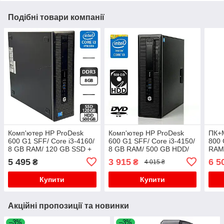
Подібні товари компанії
Комп'ютер HP ProDesk
Комп'ютер HP ProDesk
ПК+М
600 G1 SFF/ Core i3-4160/
600 G1 SFF/ Core i3-4150/
800 
8 GB RAM/ 120 GB SSD +
8 GB RAM/ 500 GB HDD/
RAM
500 GB HDD/ HD 4400
HD 4400
440
5 495
3 915
6 5
₴
₴
4 015 ₴
Sync
136
Купити
Купити
Акційні пропозиції та новинки
–3%
–3%