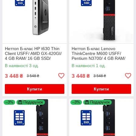
Неттоп Б-клас HP t630 Thin
Неттоп Б-клас Lenovo
Client USFF/ AMD GX-420GI/
ThinkCentre M600 USFF/
4 GB RAM/ 16 GB SSD/
Pentium N3700/ 4 GB RAM/
Radeon R7E
120 GB SSD/ HD
В наявності 3 од.
В наявності 1 од.
3 448
3 448
₴
₴
3 548 ₴
3 548 ₴
Купити
Купити
–3%
Подарунок
–3%
Подарунок