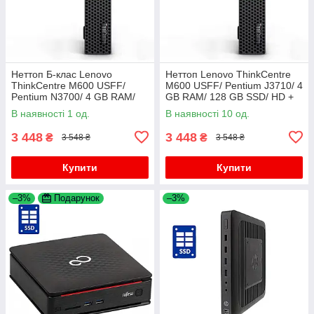
Неттоп Б-клас Lenovo
Неттоп Lenovo ThinkCentre
ThinkCentre M600 USFF/
M600 USFF/ Pentium J3710/ 4
Pentium N3700/ 4 GB RAM/
GB RAM/ 128 GB SSD/ HD +
64 GB SSD/ HD
перехідник DisplayPort-DVI
В наявності 1 од.
В наявності 10 од.
3 448
3 448
₴
₴
3 548 ₴
3 548 ₴
Купити
Купити
–3%
Подарунок
–3%