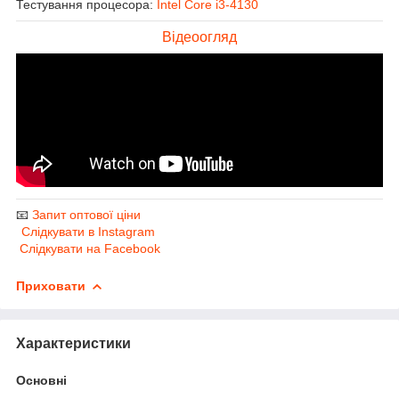
Тестування процесора:
Intel Core i3-4130
Відеоогляд
📧
Запит оптової ціни
Слідкувати в Instagram
Слідкувати на Facebook
Приховати
Характеристики
Основні