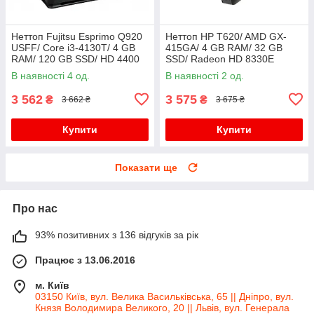
Неттоп Fujitsu Esprimo Q920
Неттоп HP T620/ AMD GX-
USFF/ Core i3-4130T/ 4 GB
415GA/ 4 GB RAM/ 32 GB
RAM/ 120 GB SSD/ HD 4400
SSD/ Radeon HD 8330E
В наявності 4 од.
В наявності 2 од.
3 562
3 575
₴
₴
3 662 ₴
3 675 ₴
Купити
Купити
Показати ще
Про нас
93% позитивних з 136 відгуків за рік
Працює з 13.06.2016
м. Київ
03150 Київ, вул. Велика Васильківська, 65 || Дніпро, вул.
Князя Володимира Великого, 20 || Львів, вул. Генерала