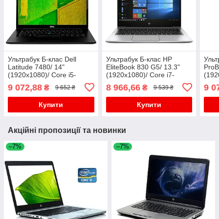
Ультрабук Б-клас Dell
Ультрабук Б-клас HP
Ульт
Latitude 7480/ 14"
EliteBook 830 G5/ 13.3"
ProB
(1920x1080)/ Core i5-
(1920x1080)/ Core i7-
(192
7200U/ 8 GB RAM/ 256 GB
8650U/ 8 GB RAM/ 256 GB
8265
9 072,88
8 966,66
9 0
₴
₴
9 652 ₴
9 539 ₴
SSD/ HD 620
SSD/ UHD 620
SSD
Купити
Купити
Акційні пропозиції та новинки
–7%
–7%