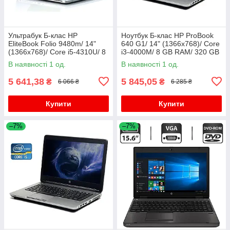
Ультрабук Б-клас HP
Ноутбук Б-клас HP ProBook
EliteBook Folio 9480m/ 14"
640 G1/ 14" (1366x768)/ Core
(1366x768)/ Core i5-4310U/ 8
i3-4000M/ 8 GB RAM/ 320 GB
GB RAM/ 180 GB SSD/ HD
HDD/ HD Graphic 4600
В наявності 1 од.
В наявності 1 од.
4400
5 641,38
5 845,05
₴
₴
6 066 ₴
6 285 ₴
Купити
Купити
–7%
–7%