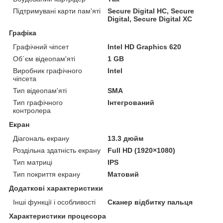
Підтримувані карти пам'яті
Secure Digital HC, Secure
Digital, Secure Digital XC
Графіка
Графічний чіпсет
Intel HD Graphics 620
Об`єм відеопам'яті
1 GB
Виробник графічного
Intel
чіпсета
Тип відеопам'яті
SMA
Тип графічного
Інтегрований
контролера
Екран
Діагональ екрану
13.3 дюйм
Роздільна здатність екрану
Full HD (1920×1080)
Тип матриці
IPS
Тип покриття екрану
Матовий
Додаткові характеристики
Інші функції і особливості
Сканер відбитку пальця
Характеристики процесора