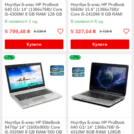
Ноутбук Б-клас HP ProBook
Ноутбук Б-клас HP ProBook
640 G1/ 14" (1366x768)/ Core
6560b/ 15.6" (1366x768)/
i5-4300M/ 8 GB RAM/ 128 GB
Core i5-2410M/ 8 GB RAM/
SSD/ HD Graphic 4600
320 GB HDD/ HD 3000
В наявності 1 од.
В наявності 8 од.
5 799,48
5 327,04
₴
₴
6 236 ₴
5 728 ₴
Купити
Купити
–7%
–7%
Ноутбук Б-клас HP EliteBook
Ноутбук Б-клас HP ProBook
8470p/ 14" (1600x900)/ Core
640 G1/ 14" 1366x768/ i5-
i5-3320M/ 8 GB RAM/ 500 GB
4310M/ 8GB RAM/ 128GB