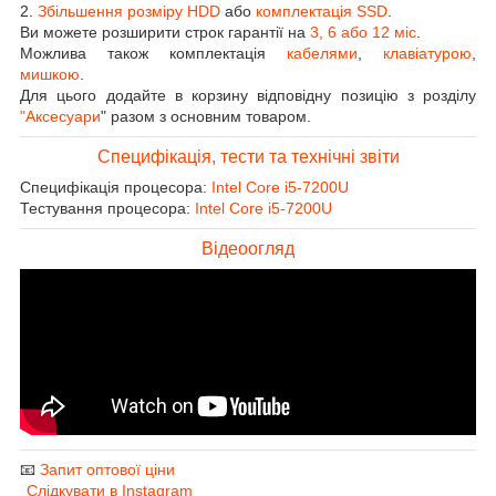
2.
Збільшення розміру HDD
або
комплектація SSD
.
Ви можете розширити строк гарантії на
3, 6 або 12 міс
.
Можлива також комплектація
кабелями
,
клавіатурою
,
мишкою
.
Для цього додайте в корзину відповідну позицію з розділу
"Аксесуари
" разом з основним товаром.
Специфікація, тести та технічні звіти
Специфікація процесора:
Intel Core i5-7200U
Тестування процесора:
Intel Core i5-7200U
Відеоогляд
📧
Запит оптової ціни
Слідкувати в Instagram