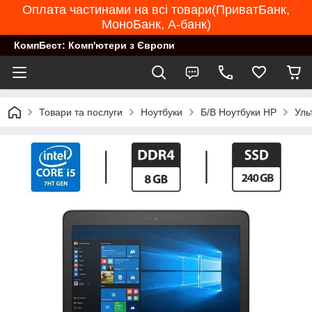
Оплата частинами на всі товари(ПриватБанк,
МоноБанк, А-банк)
КомпБест: Комп'ютери з Європи
Товари та послуги
Ноутбуки
Б/В Ноутбуки HP
Уль