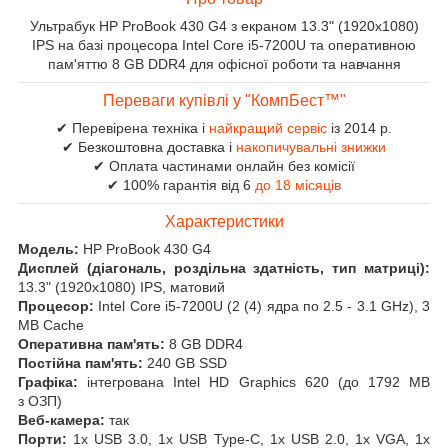
Ультрабук HP ProBook 430 G4 з екраном 13.3" (1920x1080)
IPS на базі процесора Intel Core i5-7200U та оперативною
пам'яттю 8 GB DDR4 для офісної роботи та навчання
Переваги купівлі у "КомпБест™"
✔ Перевірена техніка і
найкращий сервіс
із 2014 р.
✔ Безкоштовна доставка і
накопичувальні знижки
✔ Оплата частинами онлайн без комісії
✔ 100% гарантія від 6
до 18 місяців
Характеристики
Модель:
HP ProBook 430 G4
Дисплей (діагональ, роздільна здатність, тип матриці):
13.3" (1920x1080) IPS, матовий
Процесор:
Intel Core i5-7200U (2 (4) ядра по 2.5 - 3.1 GHz), 3
MB Cache
Оперативна пам'ять:
8 GB DDR4
Постійна пам'ять:
240 GB SSD
Графіка:
інтегрована Intel HD Graphics 620 (до 1792 MB
з ОЗП)
Веб-камера:
так
Порти:
1x USB 3.0, 1x USB Type-C, 1x USB 2.0, 1x VGA, 1x