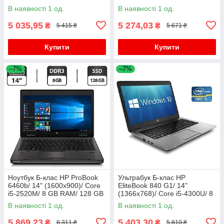
HDD/ HD 4000
SSD+750GB HDD/ HD 4600/
В наявності 1 од.
В наявності 1 од.
АКБ 0%
5 035,95
5 274,03
₴
₴
5 415 ₴
5 671 ₴
Купити
Купити
–7%
–7%
Ноутбук Б-клас HP ProBook
Ультрабук Б-клас HP
6460b/ 14" (1600x900)/ Core
EliteBook 840 G1/ 14"
i5-2520M/ 8 GB RAM/ 128 GB
(1366x768)/ Core i5-4300U/ 8
SSD/ HD Graphic 3000
GB RAM/ 500 GB SSD/ HD
В наявності 1 од.
В наявності 1 од.
4400/ АКБ 0%
5 869,23
5 403,30
₴
₴
6 311 ₴
5 810 ₴