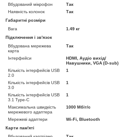
Вбудований мікрофон
Так
Наявність колонок
Так
Габаритні розміри
Вага
1.49 кг
Підключення і зв'язок
Вбудована мережева
Так
карта
Інтерфейси
HDMI, Аудіо вихід/
Навушники, VGA (D-sub)
Кількість інтерфейсів USB
1
2.0
Кількість інтерфейсів USB
1
3.0
Кількість інтерфейсів USB
1
3.1 Type-C
Максимальна швидкість
1000 Мбіт/с
мережевого адаптера
Мережеві адаптери
Wi-Fi, Bluetooth
Карти пам'яті
Вбудований картрідер
Так