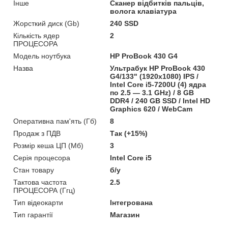
Інше
Сканер відбитків пальців,
волога клавіатура
Жорсткий диск (Gb)
240 SSD
Кількість ядер
2
ПРОЦЕСОРА
Модель ноутбука
HP ProBook 430 G4
Назва
Ультрабук HP ProBook 430
G4/133" (1920x1080) IPS /
Intel Core i5-7200U (4) ядра
по 2.5 — 3.1 GHz) / 8 GB
DDR4 / 240 GB SSD / Intel HD
Graphics 620 / WebCam
Оперативна пам'ять (Гб)
8
Продаж з ПДВ
Так (+15%)
Розмір кеша ЦП (Мб)
3
Серія процесора
Intel Core i5
Стан товару
б/у
Тактова частота
2.5
ПРОЦЕСОРА (Ггц)
Тип відеокарти
Інтегрована
Тип гарантії
Магазин