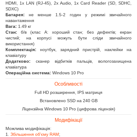
HDMI, 1x LAN (RJ-45), 2x Audio, 1x Card Reader (SD, SDHC,
SDXC)
Батарея:
не менше 1.5-2 годин у режимі звичайного
навантаження
Вага:
1.49 кг
Стан:
б/в (клас А: хороший стан; без дефектів; екран
чистий; на корпусі можуть бути сліди звичайного
використання)
Комплектація:
ноутбук, зарядний пристрій, наклейки на
клавіатуру
Додатково:
сканер відбитків пальців, вологозахищена
клавіатура
Операційна система:
Windows 10 Pro
Особливості
Full HD розширення, IPS матриця
Встановлено SSD на 240 GB
Ліцензійна Windows 10 Pro (цифрова ліцензія)
Модифікації
Можлива модифікація:
1.
Збільшення об'єму RAM
;