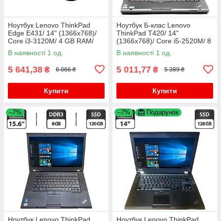
Ноутбук Lenovo ThinkPad
Ноутбук Б-клас Lenovo
Edge E431/ 14" (1366x768)/
ThinkPad T420/ 14"
Core i3-3120M/ 4 GB RAM/
(1366x768)/ Core i5-2520M/ 8
320 GB HDD/ HD 4000
GB RAM/ 120 GB SSD/ HD
В наявності 1 од.
В наявності 1 од.
3000
5 641,38
5 011,77
₴
₴
6 066 ₴
5 389 ₴
Купити
Купити
–7%
–7%
Подарунок
Ноутбук Lenovo ThinkPad
Ноутбук Lenovo ThinkPad