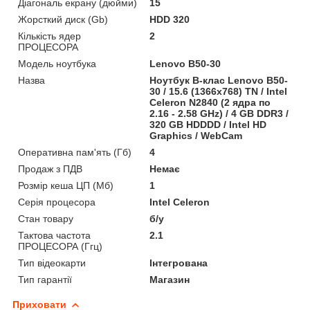
Діагональ екрану (дюйми)
15
Жорсткий диск (Gb)
HDD 320
Кількість ядер
2
ПРОЦЕСОРА
Модель ноутбука
Lenovo B50-30
Назва
Ноутбук B-клас Lenovo B50-
30 / 15.6 (1366x768) TN / Intel
Celeron N2840 (2 ядра по
2.16 - 2.58 GHz) / 4 GB DDR3 /
320 GB HDDDD / Intel HD
Graphics / WebCam
Оперативна пам'ять (Гб)
4
Продаж з ПДВ
Немає
Розмір кеша ЦП (Мб)
1
Серія процесора
Intel Celeron
Стан товару
б/у
Тактова частота
2.1
ПРОЦЕСОРА (Ггц)
Тип відеокарти
Інтегрована
Тип гарантії
Магазин
Приховати