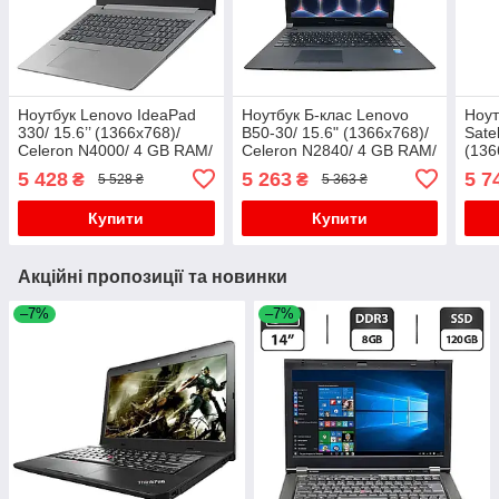
Ноутбук Lenovo IdeaPad
Ноутбук Б-клас Lenovo
Ноут
330/ 15.6’’ (1366x768)/
B50-30/ 15.6" (1366x768)/
Sate
Celeron N4000/ 4 GB RAM/
Celeron N2840/ 4 GB RAM/
(136
128 GB SSD/ UHD 600
500 GB HDD/ HD
N284
5 428
5 263
5 7
₴
₴
5 528 ₴
5 363 ₴
HDD
миш
Купити
Купити
Акційні пропозиції та новинки
–7%
–7%