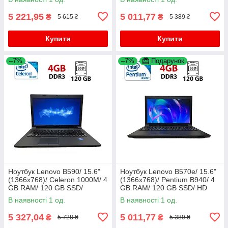
5 221,95
5 011,77
₴
₴
5 615 ₴
5 389 ₴
Купити
Купити
–7%
–7%
Подарунок
Ноутбук Lenovo B590/ 15.6"
Ноутбук Lenovo B570e/ 15.6"
(1366x768)/ Celeron 1000M/ 4
(1366x768)/ Pentium B940/ 4
GB RAM/ 120 GB SSD/
GB RAM/ 120 GB SSD/ HD
GeForce GT 720M 1GB
В наявності 1 од.
В наявності 1 од.
5 327,04
5 011,77
₴
₴
5 728 ₴
5 389 ₴