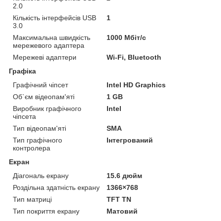
2.0
Кількість інтерфейсів USB
1
3.0
Максимальна швидкість
1000 Мбіт/с
мережевого адаптера
Мережеві адаптери
Wi-Fi, Bluetooth
Графіка
Графічний чіпсет
Intel HD Graphics
Об`єм відеопам'яті
1 GB
Виробник графічного
Intel
чіпсета
Тип відеопам'яті
SMA
Тип графічного
Інтегрований
контролера
Екран
Діагональ екрану
15.6 дюйм
Роздільна здатність екрану
1366×768
Тип матриці
TFT TN
Тип покриття екрану
Матовий