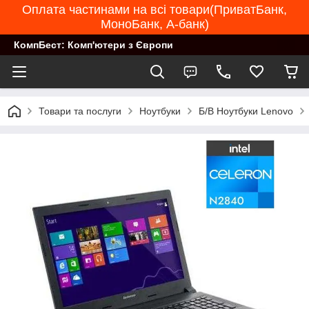
Оплата частинами на всі товари(ПриватБанк,
МоноБанк, А-банк)
КомпБест: Комп'ютери з Європи
Товари та послуги
Ноутбуки
Б/В Ноутбуки Lenovo