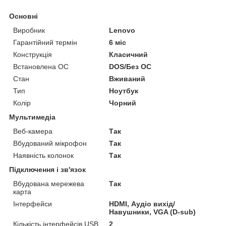
Основні
Виробник
Lenovo
Гарантійний термін
6 міс
Конструкція
Класичний
Встановлена ОС
DOS/Без ОС
Стан
Вживаний
Тип
Ноутбук
Колір
Чорний
Мультимедіа
Веб-камера
Так
Вбудований мікрофон
Так
Наявність колонок
Так
Підключення і зв'язок
Вбудована мережева
Так
карта
Інтерфейси
HDMI, Аудіо вихід/
Навушники, VGA (D-sub)
Кількість інтерфейсів USB
2