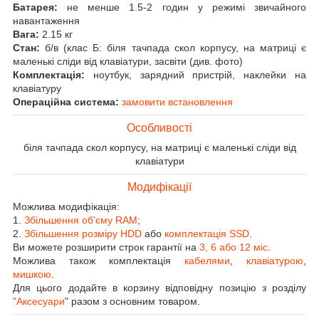
Батарея:
не менше 1.5-2 годин у режимі звичайного
навантаження
Вага:
2.15 кг
Стан:
б/в (клас Б: біля тачпада скол корпусу, на матриці є
маленькі сліди від клавіатури, засвіти (див. фото)
Комплектація:
ноутбук, зарядний пристрій, наклейки на
клавіатуру
Операційна система:
замовити встановлення
Особливості
біля тачпада скол корпусу, на матриці є маленькі сліди від
клавіатури
Модифікації
Можлива модифікація:
1.
Збільшення об'єму RAM
;
2.
Збільшення розміру HDD
або
комплектація SSD
.
Ви можете розширити строк гарантії на
3, 6 або 12 міс
.
Можлива також комплектація
кабелями
,
клавіатурою
,
мишкою
.
Для цього додайте в корзину відповідну позицію з розділу
"Аксесуари
" разом з основним товаром.