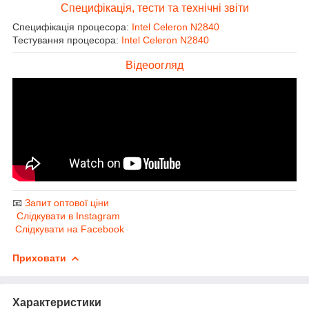
Специфікація, тести та технічні звіти
Специфікація процесора:
Intel Celeron N2840
Тестування процесора:
Intel Celeron N2840
Відеоогляд
📧
Запит оптової ціни
Слідкувати в Instagram
Слідкувати на Facebook
Приховати
Характеристики