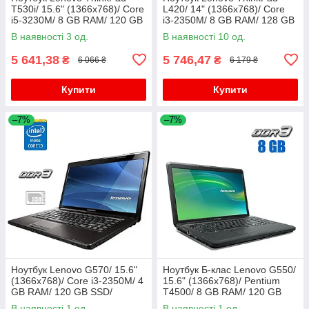
T530i/ 15.6" (1366x768)/ Core
L420/ 14" (1366x768)/ Core
i5-3230M/ 8 GB RAM/ 120 GB
i3-2350M/ 8 GB RAM/ 128 GB
SSD/ HD 4000
SSD/ HD 3000
В наявності 3 од.
В наявності 10 од.
5 641,38
5 746,47
₴
₴
6 066 ₴
6 179 ₴
Купити
Купити
–7%
–7%
Ноутбук Lenovo G570/ 15.6"
Ноутбук Б-клас Lenovo G550/
(1366x768)/ Core i3-2350M/ 4
15.6" (1366x768)/ Pentium
GB RAM/ 120 GB SSD/
T4500/ 8 GB RAM/ 120 GB
Radeon HD 6370M 1GB
SSD/ GMA 4500M
В наявності 1 од.
В наявності 1 од.