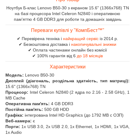
Ноутбук Б-клас Lenovo B50-30 з екраном 15.6" (1366x768) TN
на базі процесора Intel Celeron N2840 і оперативною
пам'яттю 4 GB DDR3 для роботи та домашніх завдань
Переваги купівлі у "КомпБест™"
✔ Перевірена техніка і
найкращий сервіс
із 2014 р.
✔ Безкоштовна доставка і
накопичувальні знижки
✔ Оплата частинами онлайн без комісії
✔ 100% гарантія від 6
до 18 місяців
Характеристики
Модель:
Lenovo B50-30
Дисплей (діагональ, роздільна здатність, тип матриці):
15.6" (1366x768) TN
Процесор:
Intel Celeron N2840 (2 ядра по 2.16 - 2.58 GHz), 1
MB Cache
Оперативна пам'ять:
4 GB DDR3
Постійна пам'ять:
500 GB HDD
Графіка:
інтегрована Intel HD Graphics (до 1792 MB с ОЗП)
Веб-камера:
є
Порти:
1x USB 3.0, 2x USB 2.0, 1x Ethernet, 1x HDMI, 1x VGA,
1x Audio