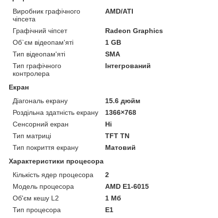
Виробник графічного
AMD/ATI
чіпсета
Графічний чіпсет
Radeon Graphics
Об`єм відеопам'яті
1 GB
Тип відеопам'яті
SMA
Тип графічного
Інтегрований
контролера
Екран
Діагональ екрану
15.6 дюйм
Роздільна здатність екрану
1366×768
Сенсорний екран
Ні
Тип матриці
TFT TN
Тип покриття екрану
Матовий
Характеристики процесора
Кількість ядер процесора
2
Модель процесора
AMD E1-6015
Об'єм кешу L2
1 Мб
Тип процесора
E1