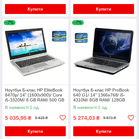
Купити
Купити
–7%
–7%
Ноутбук Б-клас HP EliteBook
Ноутбук Б-клас HP ProBook
8470p/ 14" (1600x900)/ Core
640 G1/ 14" 1366x768/ i5-
i5-3320M/ 8 GB RAM/ 500 GB
4310M/ 8GB RAM/ 128GB
HDD/ HD 4000
SSD+750GB HDD/ HD 4600/
В наявності 1 од.
В наявності 1 од.
АКБ 0%
5 035,95
5 274,03
₴
₴
5 415 ₴
5 671 ₴
Купити
Купити