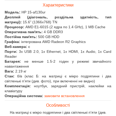
Характеристики
Модель:
HP 15-af130ur
Дисплей (діагональ, роздільна здатність, тип
матриці):
15.6" (1366x768) TN
Процесор:
AMD E1-6015 (2 ядра по 1.4 GHz), 1 MB Cache
Оперативна пам'ять:
4 GB DDR3
Постійна пам'ять:
500 GB HDD
Графіка:
інтегрована AMD Radeon R2 Graphics
Веб-камера:
є
Порти:
3x USB 2.0, 1x Ethernet, 1x HDMI, 1x Audio, 1x Card
Reader
Батарея:
не менше 1.5-2 годин у режимі звичайного
навантаження
Вага:
2.19 кг
Стан:
б/в (клас Б: на матриці є мікро подряпини і два
світленькі п'яти (див. фото), при включенні не видно)
Комплектація:
ноутбук, зарядний пристрій, наклейки на
клавіатуру
Операційна система:
замовити встановлення
Особливості
На матриці є мікро подряпини і два світленькі п'яти (див.