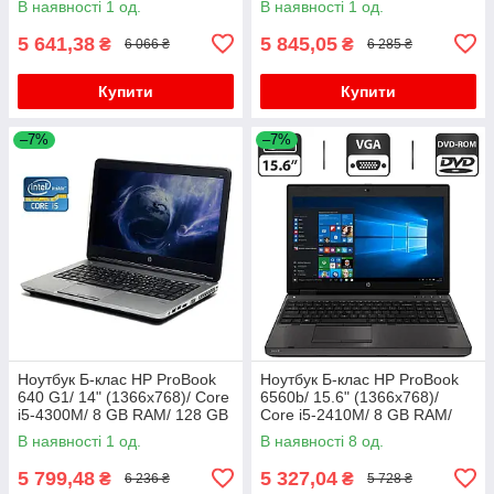
В наявності 1 од.
В наявності 1 од.
4400
5 641,38
5 845,05
₴
₴
6 066 ₴
6 285 ₴
Купити
Купити
–7%
–7%
Ноутбук Б-клас HP ProBook
Ноутбук Б-клас HP ProBook
640 G1/ 14" (1366x768)/ Core
6560b/ 15.6" (1366x768)/
i5-4300M/ 8 GB RAM/ 128 GB
Core i5-2410M/ 8 GB RAM/
SSD/ HD Graphic 4600
320 GB HDD/ HD 3000
В наявності 1 од.
В наявності 8 од.
5 799,48
5 327,04
₴
₴
6 236 ₴
5 728 ₴