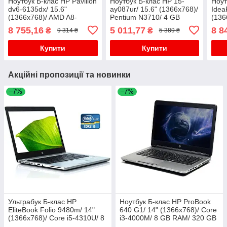
Ноутбук Б-клас HP Pavilion
Ноутбук Б-клас HP 15-
Ноут
dv6-6135dx/ 15.6"
ay087ur/ 15.6" (1366x768)/
Idea
(1366x768)/ AMD A8-
Pentium N3710/ 4 GB
(136
3500M/ 8 GB RAM/ 128 GB
RAM/ 500 GB HDD/ HD
6200
8 755,16
5 011,77
8 8
₴
₴
9 314 ₴
5 389 ₴
SSD/ Radeon 6600M 1GB
SSD
GB
Купити
Купити
Акційні пропозиції та новинки
–7%
–7%
Ультрабук Б-клас HP
Ноутбук Б-клас HP ProBook
EliteBook Folio 9480m/ 14"
640 G1/ 14" (1366x768)/ Core
(1366x768)/ Core i5-4310U/ 8
i3-4000M/ 8 GB RAM/ 320 GB
GB RAM/ 180 GB SSD/ HD
HDD/ HD Graphic 4600