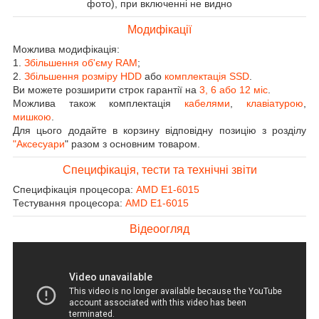
фото), при включенні не видно
Модифікації
Можлива модифікація:
1.
Збільшення об'єму RAM
;
2.
Збільшення розміру HDD
або
комплектація SSD
.
Ви можете розширити строк гарантії на
3, 6 або 12 міс
.
Можлива також комплектація
кабелями
,
клавіатурою
,
мишкою
.
Для цього додайте в корзину відповідну позицію з розділу
"Аксесуари
" разом з основним товаром.
Специфікація, тести та технічні звіти
Специфікація процесора:
AMD E1-6015
Тестування процесора:
AMD E1-6015
Відеоогляд