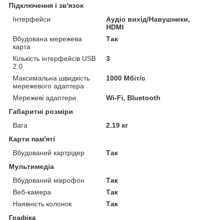
Підключення і зв'язок
Інтерфейси
Аудіо вихід/Навушники,
HDMI
Вбудована мережева
Так
карта
Кількість інтерфейсів USB
3
2.0
Максимальна швидкість
1000 Мбіт/с
мережевого адаптера
Мережеві адаптери
Wi-Fi, Bluetooth
Габаритні розміри
Вага
2.19 кг
Карти пам'яті
Вбудований картрідер
Так
Мультимедіа
Вбудований мікрофон
Так
Веб-камера
Так
Наявність колонок
Так
Графіка