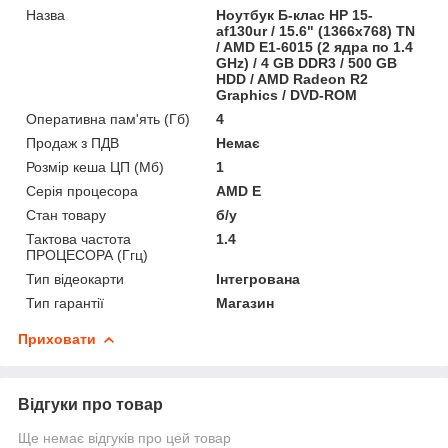
Назва
Ноутбук Б-клас HP 15-
af130ur / 15.6" (1366x768) TN
/ AMD E1-6015 (2 ядра по 1.4
GHz) / 4 GB DDR3 / 500 GB
HDD / AMD Radeon R2
Graphics / DVD-ROM
Оперативна пам'ять (Гб)
4
Продаж з ПДВ
Немає
Розмір кеша ЦП (Мб)
1
Серія процесора
AMD E
Стан товару
б/у
Тактова частота
1.4
ПРОЦЕСОРА (Ггц)
Тип відеокарти
Інтегрована
Тип гарантії
Магазин
Приховати
Відгуки про товар
Ще немає відгуків про цей товар