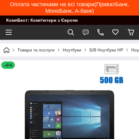
Оплата частинами на всі товари(ПриватБанк,
МоноБанк, А-банк)
КомпБест: Комп'ютери з Європи
Товари та послуги
Ноутбуки
Б/В Ноутбуки HP
Ноу
–6%