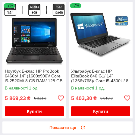
–7%
–7%
Ноутбук Б-клас HP ProBook
Ультрабук Б-клас HP
6460b/ 14" (1600x900)/ Core
EliteBook 840 G1/ 14"
i5-2520M/ 8 GB RAM/ 128 GB
(1366x768)/ Core i5-4300U/ 8
SSD/ HD Graphic 3000
GB RAM/ 500 GB SSD/ HD
В наявності 1 од.
В наявності 1 од.
4400/ АКБ 0%
5 869,23
5 403,30
₴
₴
6 311 ₴
5 810 ₴
Купити
Купити
Показати ще