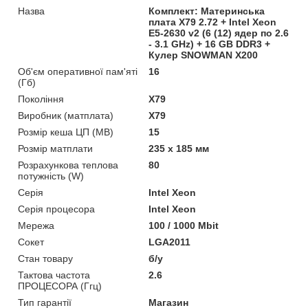
Назва
Комплект: Материнська
плата X79 2.72 + Intel Xeon
E5-2630 v2 (6 (12) ядер по 2.6
- 3.1 GHz) + 16 GB DDR3 +
Кулер SNOWMAN X200
Об'єм оперативної пам'яті
16
(Гб)
Покоління
X79
Виробник (матплата)
X79
Розмір кеша ЦП (MB)
15
Розмір матплати
235 х 185 мм
Розрахункова теплова
80
потужність (W)
Серія
Intel Xeon
Серія процесора
Intel Xeon
Мережа
100 / 1000 Mbit
Сокет
LGA2011
Стан товару
б/у
Тактова частота
2.6
ПРОЦЕСОРА (Ггц)
Тип гарантії
Магазин