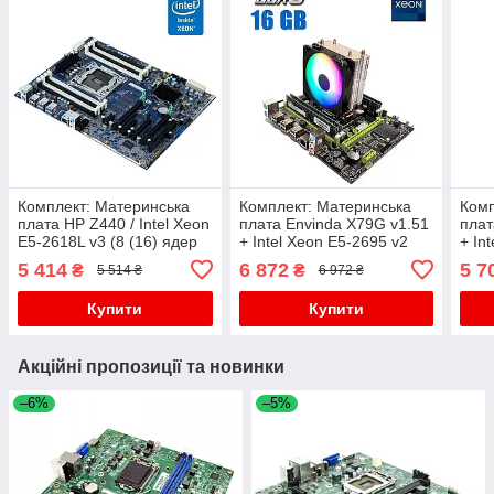
Комплект: Материнська
Комплект: Материнська
Комп
плата HP Z440 / Intel Xeon
плата Envinda X79G v1.51
плат
E5-2618L v3 (8 (16) ядер
+ Intel Xeon E5-2695 v2
+ In
по 2.3 - 3.4 GHz) (аналог
(12 (24) ядер по 2.4 - 3.2
(10 
5 414
6 872
5 7
₴
₴
5 514 ₴
6 972 ₴
i7-7700K) / Socket LGA
GHz) / 16 GB DDR3 +
GHz)
2011
Рамка
Купити
Купити
Акційні пропозиції та новинки
–6%
–5%