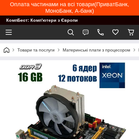
Оплата частинами на всі товари(ПриватБанк,
МоноБанк, А-банк)
КомпБест: Комп'ютери з Європи
Товари та послуги
Материнські плати з процесором