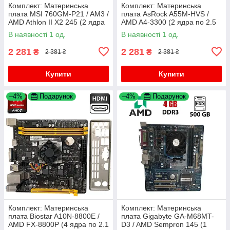
Комплект: Материнська
Комплект: Материнська
плата MSI 760GM-P21 / AM3 /
плата AsRock A55M-HVS /
AMD Athlon II X2 245 (2 ядра
AMD A4-3300 (2 ядра по 2.5
по 2.9 GHz) / 4 GB DDR3 +
GHz) / FM1 / 4 GB DDR3 /
В наявності 1 од.
В наявності 1 од.
Кулер
AMD Radeon HD 6410D +
Кулер
2 281
2 281
₴
₴
2 381 ₴
2 381 ₴
Купити
Купити
–4%
Подарунок
–4%
Подарунок
Комплект: Материнська
Комплект: Материнська
плата Biostar A10N-8800E /
плата Gigabyte GA-M68MT-
AMD FX-8800P (4 ядра по 2.1
D3 / AMD Sempron 145 (1