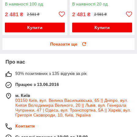
- 3.4 GHz) / Socket FP4 /
ядро по 2.8 GHz) / 4 GB
В наявності 100 од.
В наявності 20 од.
Задня заглушка
DDR3 / 500 GB HDD / NVIDIA
GeForce
2 481
2 481
₴
₴
2 581 ₴
2 581 ₴
Купити
Купити
Показати ще
Про нас
93% позитивних з 135 відгуків за рік
Працює з 13.06.2016
м. Київ
03150 Київ, вул. Велика Васильківська, 65 || Дніпро, вул.
Князя Володимира Великого, 20 || Львів, вул. Генерала
Чупринки, 47 | Одеса, вул. Транспортна, 5А || Харків, вул.
Григорія Сковороди, 10, Київ, Україна
Контакти
Сьогодні працює з 10:00 до 18:00