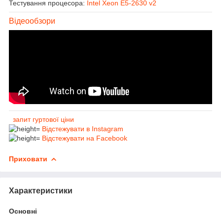
Тестування процесора:
Intel Xeon E5-2630 v2
Відеообзори
запит гуртової ціни
Відстежувати в Instagram
Відстежувати на Facebook
Приховати
Характеристики
Основні