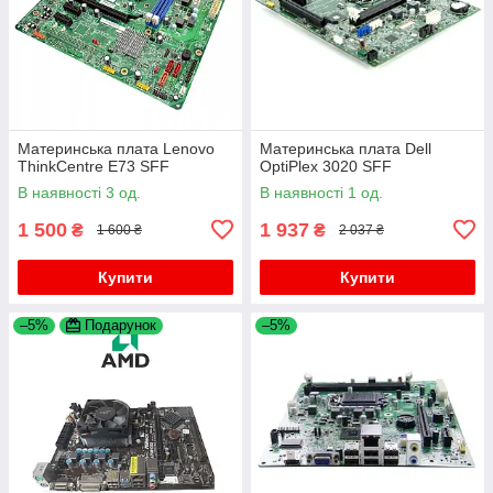
Материнська плата Lenovo
Материнська плата Dell
ThinkCentre E73 SFF
OptiPlex 3020 SFF
В наявності 3 од.
В наявності 1 од.
1 500
1 937
₴
₴
1 600 ₴
2 037 ₴
Купити
Купити
–5%
Подарунок
–5%