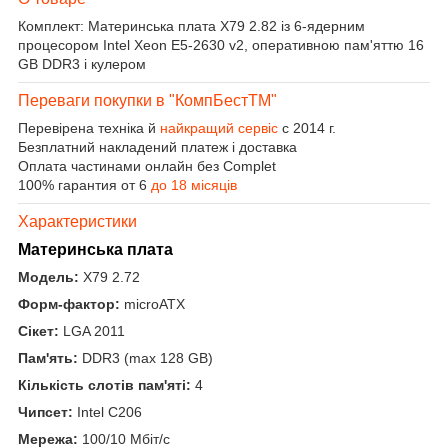
Комплект: Материнська плата X79 2.82 із 6-ядерним
процесором Intel Xeon E5-2630 v2, оперативною пам'яттю 16
GB DDR3 і кулером
Переваги покупки в "КомпБестTM"
Перевірена техніка й
найкращий сервіс
с 2014 г.
Безплатний накладений платеж і доставка
Оплата частинами онлайн без Complet
100% гарантия от 6
до 18 місяців
Характеристики
Материнська плата
Модель:
X79 2.72
Форм-фактор:
microATX
Сікет:
LGA 2011
Пам'ять:
DDR3 (max 128 GB)
Кількість слотів пам'яті:
4
Чипсет:
Intel C206
Мережа:
100/10 Мбіт/с