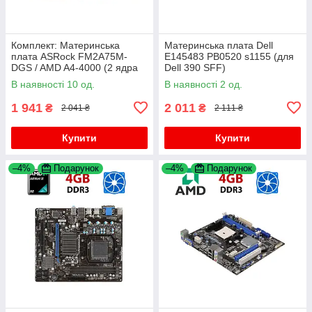
Комплект: Материнська
Материнська плата Dell
плата ASRock FM2A75M-
E145483 PB0520 s1155 (для
DGS / AMD A4-4000 (2 ядра
Dell 390 SFF)
по 3.0 - 3.2 GHz) / FM2 / AMD
В наявності 10 од.
В наявності 2 од.
Radeon HD 7480D + Кулер
1 941
2 011
₴
₴
2 041 ₴
2 111 ₴
Купити
Купити
–4%
Подарунок
–4%
Подарунок