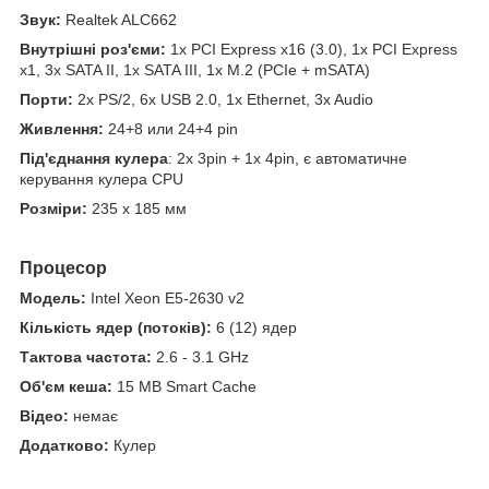
Звук:
Realtek ALC662
Внутрішні роз'єми:
1x PCI Express x16 (3.0), 1x PCI Express
x1, 3x SATA II, 1x SATA III, 1x М.2 (PCIe + mSATA)
Порти:
2x PS/2, 6x USB 2.0, 1x Ethernet, 3x Audio
Живлення:
24+8 или 24+4 pin
Під'єднання кулера
: 2x 3pin + 1x 4pin, є автоматичне
керування кулера CPU
Розміри:
235 х 185 мм
Процесор
Модель:
Intel Xeon E5-2630 v2
Кількість ядер (потоків):
6 (12) ядер
Тактова частота:
2.6 - 3.1 GHz
Об'єм кеша:
15 MB Smart Cache
Відео:
немає
Додатково:
Кулер