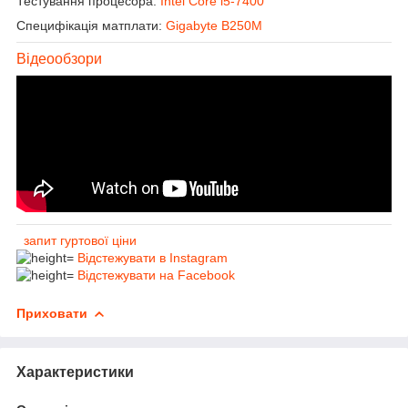
Тестування процесора:
Intel Core i5-7400
Специфікація матплати:
Gigabyte B250M
Відеообзори
запит гуртової ціни
Відстежувати в Instagram
Відстежувати на Facebook
Приховати
Характеристики