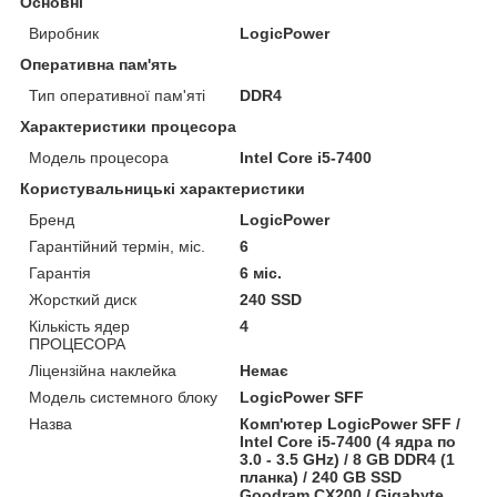
Основні
Виробник
LogicPower
Оперативна пам'ять
Тип оперативної пам'яті
DDR4
Характеристики процесора
Модель процесора
Intel Core i5-7400
Користувальницькі характеристики
Бренд
LogicPower
Гарантійний термін, міс.
6
Гарантія
6 міс.
Жорсткий диск
240 SSD
Кількість ядер
4
ПРОЦЕСОРА
Ліцензійна наклейка
Немає
Модель системного блоку
LogicPower SFF
Назва
Комп'ютер LogicPower SFF /
Intel Core i5-7400 (4 ядра по
3.0 - 3.5 GHz) / 8 GB DDR4 (1
планка) / 240 GB SSD
Goodram CX200 / Gigabyte