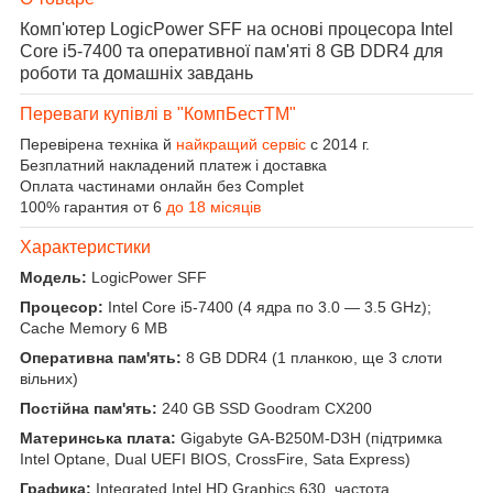
Комп'ютер LogicPower SFF на основі процесора Intel
Core i5-7400 та оперативної пам'яті 8 GB DDR4 для
роботи та домашніх завдань
Переваги купівлі в "КомпБестTM"
Перевірена техніка й
найкращий сервіс
с 2014 г.
Безплатний накладений платеж і доставка
Оплата частинами онлайн без Complet
100% гарантия от 6
до 18 місяців
Характеристики
Модель:
LogicPower SFF
Процесор:
Intel Core i5-7400 (4 ядра по 3.0 — 3.5 GHz);
Cache Memory 6 MB
Оперативна пам'ять:
8 GB DDR4 (1 планкою, ще 3 слоти
вільних)
Постійна пам'ять:
240 GB SSD Goodram CX200
Материнська плата:
Gigabyte GA-B250M-D3H (підтримка
Intel Optane, Dual UEFI BIOS, CrossFire, Sata Express)
Графика:
Integrated Intel HD Graphics 630, частота