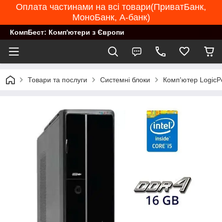
Оплата частинами на всі товари(ПриватБанк,
МоноБанк, А-банк)
КомпБест: Комп'ютери з Європи
Товари та послуги
Системні блоки
Комп'ютер LogicPo