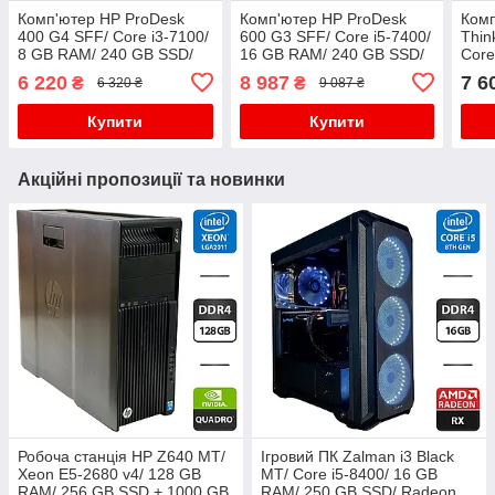
Комп'ютер HP ProDesk
Комп'ютер HP ProDesk
Комп
400 G4 SFF/ Core i3-7100/
600 G3 SFF/ Core i5-7400/
Thin
8 GB RAM/ 240 GB SSD/
16 GB RAM/ 240 GB SSD/
Core
HD 630
HD 630
240 
6 220
8 987
7 6
₴
₴
6 320 ₴
9 087 ₴
720
Купити
Купити
Акційні пропозиції та новинки
Робоча станція HP Z640 MT/
Ігровий ПК Zalman i3 Black
Xeon E5-2680 v4/ 128 GB
MT/ Core i5-8400/ 16 GB
RAM/ 256 GB SSD + 1000 GB
RAM/ 250 GB SSD/ Radeon