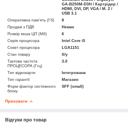
GA-B250M-D3H / Картрідер /
HDMI, DVI, DP, VGA / M. 2 /
USB 3.1
Оперативна пам'ять (Гб)
8
Продаж з ПДВ
Немає
Розмір кеша ЦП (Мб)
6
Серія процесора
Intel Core i5
Сокет процесора
LGA1151
Стан товару
б/у
Тактова частота
3.0
ПРОЦЕСОРА (Ггц)
Тип відеокарти
Інтегрована
Тип гарантії
Магазин
Форм-фактор системного
SFF (small)
блоку
Приховати
Відгуки про товар