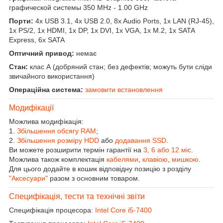
графической системы 350 MHz - 1.00 GHz
Порти:
4x USB 3.1, 4x USB 2.0, 8x Audio Ports, 1x LAN (RJ-45),
1x PS/2, 1x HDMI, 1x DP, 1x DVI, 1x VGA, 1x M.2, 1x SATA
Express, 6x SATA
Оптичний привод:
немає
Стан:
клас А (добряний стан; без дефектів; можуть бути сліди
звичайного використання)
Операційна система:
замовити встановлення
Модифікації
Можлива модифікація:
1.
Збільшення обсягу RAM
;
2.
Збільшення розміру HDD
або
додавання SSD
.
Ви можете розширити термін гарантії на
3, 6 або 12 міс
.
Можлива також комплектація
кабелями
,
клавіою
,
мишкою
.
Для цього додайте в кошик відповідну позицію з розділу
"Аксесуари"
разом з основним товаром.
Специфікація, тести та технічні звіти
Специфікація процесора:
Intel Core i5-7400