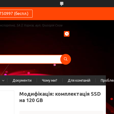
750997 (беспл.)
нспортна, 5А || Харків, вул. Григорія Сков
Документи
Чому ми?
Для компаній
Проблем
Модифікація: комплектація SSD
на 120 GB