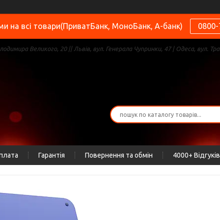
и на всі товари(ПриватБанк, МоноБанк, А-банк)
0800-
олодимира Великого, 20 || Львів, вул. Генерала Чупринки, 47 | Одеса, вул. Тра
оплата
Гарантія
Повернення та обмін
4000+ Відгуків