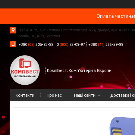
Оплата частинам
03150 Київ, вул. Велика Васильківська, 65 || Дніпро, вул. Князя В
ороди, 10, Київ, Україна
+380
(68)
506-83-88
0
(800)
75-09-97
+380
(44)
355-59-99
КомпБест: Комп'ютери з Європи
Контакти
Про нас
Наші сайти
Доставка і 