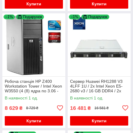
Купити
Купити
–1%
Подарунок
–1%
Подарунок
Робоча станція HP Z400
Сервер Huawei RH1288 V3
Workstation Tower / Intel Xeon
4LFF 1U / 2x Intel Xeon E5-
W3550 (4 (8) ядра по 3.06 -
2680 v3 / 16 GB DDR4 / 2x
3.33 GHz) / 16 GB DDR3 / 500
900 GB HDD / Integrated
В наявності 1 од.
В наявності 1 од.
GB HDD / AMD Radeon
Graphics / 2x 460W
8 629
16 481
₴
₴
8 729 ₴
16 581 ₴
Купити
Купити