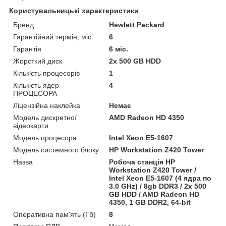
Користувальницькі характеристики
Бренд
Hewlett Packard
Гарантійний термін, міс.
6
Гарантія
6 міс.
Жорсткий диск
2x 500 GB HDD
Кількість процесорів
1
Кількість ядер
4
ПРОЦЕСОРА
Ліцензійна наклейка
Немає
Модель дискретної
AMD Radeon HD 4350
відеокарти
Модель процесора
Intel Xeon E5-1607
Модель системного блоку
HP Workstation Z420 Tower
Назва
Робоча станція HP
Workstation Z420 Tower /
Intel Xeon E5-1607 (4 ядра по
3.0 GHz) / 8gb DDR3 / 2x 500
GB HDD / AMD Radeon HD
4350, 1 GB DDR2, 64-bit
Оперативна пам'ять (Гб)
8