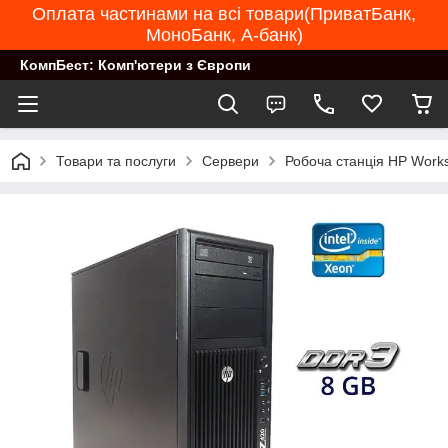
Оплата частинами на всі товари(ПриватБанк,
МоноБанк, А-банк)
КомпБест: Комп'ютери з Європи
Товари та послуги
Сервери
Робоча станція HP Works