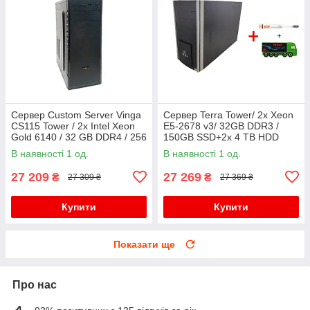
Сервер Custom Server Vinga
Сервер Terra Tower/ 2x Xeon
CS115 Tower / 2x Intel Xeon
E5-2678 v3/ 32GB DDR3 /
Gold 6140 / 32 GB DDR4 / 256
150GB SSD+2x 4 TB HDD
GB SSD NVMe / Aspeed
(SAS) /Megaraid SAS 9361-
В наявності 1 од.
В наявності 1 од.
AST2500 / 500W
4i+Зубна щітка та павербанк
27 209
27 269
₴
₴
27 309 ₴
27 369 ₴
Купити
Купити
Показати ще
Про нас