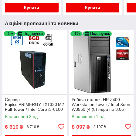
iDRAC8 with
M.2 / 685W
M.2 
Купити
Купити
Акційні пропозиції та новинки
–1%
Подарунок
–1%
Подарунок
Сервер
Робоча станція HP Z400
Fujitsu PRIMERGY TX1330 M2
Workstation Tower / Intel Xeon
Full Tower / Intel Core i3-6100
W3550 (4 (8) ядра по 3.06 -
(2 (4) ядра по 3.7 GHz) / 8 GB
3.33 GHz) / 12 GB DDR3 / 500
В наявності 3 од.
В наявності 1 од.
DDR4 / 60 GB SSD / Matrox
GB HDD / AMD Radeon
G200e
6 610
8 097
₴
₴
6 710 ₴
8 197 ₴