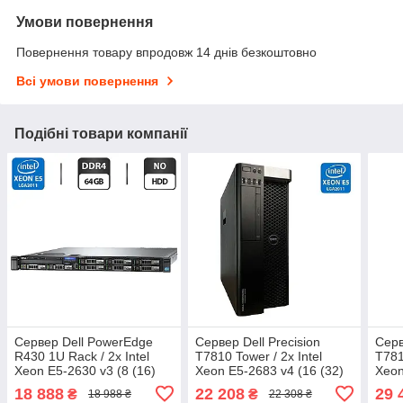
Умови повернення
Повернення товару впродовж 14 днів безкоштовно
Всі умови повернення
Подібні товари компанії
Сервер Dell PowerEdge
Сервер Dell Precision
Серв
R430 1U Rack / 2x Intel
T7810 Tower / 2x Intel
T781
Xeon E5-2630 v3 (8 (16)
Xeon E5-2683 v4 (16 (32)
Xeon
ядер по 2.4 - 3.2 GHz) / 64
ядер по 2.1 - 3.0 GHz) / 32
ядер
18 888
22 208
29 
₴
₴
18 988 ₴
22 308 ₴
GB DDR4 / NO HDD /
GB DDR4 / 256 GB SSD
GB 