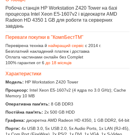
Робоча станція HP Workstation Z420 Tower на базі
процесора Intel Xeon E5-1607v2 і відеокарти AMD
Radeon HD 4350 1 GB для роботи та серверних
завдань
Переваги покупки в "КомпБестTM"
Перевірена техніка й
найкращий сервіс
с 2014 г.
Безплатний накладений платеж і доставка
Оплата частинами онлайн без Complet
100% гарантия от 6
до 18 місяців
Характеристики
Модель:
HP Workstation Z420 Tower
Процесор:
Intel Xeon E5-1607v2 (4 ядра по 3.0 GHz); Cache
Memory 10 MB
Оперативна пам'ять:
8 GB DDR3
Постійна пам'ять:
2x 500 GB HDD
Графика:
дискретна AMD Radeon HD 4350, 1 GB DDR2, 64-bit
Порти:
4x USB 3.0, 5x USB 2.0, 5x Audio Ports, 1x LAN (RJ-45),
1x Com Port (FireWire), 2x PS/2, 1x DVI, 1x VGA, 1x S-Video