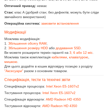
Оптичний привод:
немає
Стан:
клас А (добрий стан; без дефектів; можуть бути сліди
звичайного використання)
Операційна система:
замовити встановлення
Модифікації
Можлива модифікація:
1.
Збільшення обсягу RAM
;
2.
Збільшення розміру HDD
або
додавання SSD
.
Ви можете розширити термін гарантії на
3, 6 або 12 міс
.
Можлива також комплектація
кабелями
,
клавіатурою
,
мишкою
.
Для цього додайте в кошик відповідну позицію з розділу
"Аксесуари"
разом з основним товаром.
Специфікація, тести та технічні звіти
Специфікація процесора:
Intel Xeon E5-1607v2
Тестування процесора:
Intel Xeon E5-1607v2
Специфікація відеокарти:
AMD Radeon HD 4350
Тестування відеокарти:
AMD Radeon HD 4350