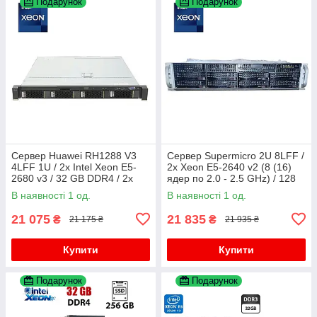
Подарунок
Подарунок
Сервер Huawei RH1288 V3
Сервер Supermicro 2U 8LFF /
4LFF 1U / 2x Intel Xeon E5-
2x Xeon E5-2640 v2 (8 (16)
2680 v3 / 32 GB DDR4 / 2x
ядер по 2.0 - 2.5 GHz) / 128
900 GB HDD / Integrated
GB DDR3 / 2x 900 GB HDD /
В наявності 1 од.
В наявності 1 од.
Graphics / 2x 460W
Matrox G200eW
21 075
21 835
₴
₴
21 175 ₴
21 935 ₴
Купити
Купити
Подарунок
Подарунок