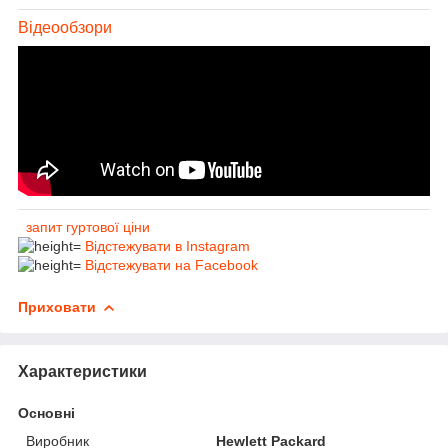
Відеообзори
запит гуртової ціни
Відстежувати в Instagram
Відстежувати на Facebook
Приховати
Характеристики
Основні
Виробник
Hewlett Packard