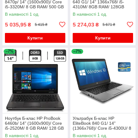
8470p/ 14" (1600x900)/ Core
640 G1/ 14" 1366x768/ i5-
i5-3320M/ 8 GB RAM/ 500 GB
4310M/ 8GB RAM/ 128GB
HDD/ HD 4000
SSD+750GB HDD/ HD 4600/
В наявності 1 од.
В наявності 1 од.
АКБ 0%
5 035,95
5 274,03
₴
₴
5 415 ₴
5 671 ₴
Купити
Купити
–7%
–7%
Ноутбук Б-клас HP ProBook
Ультрабук Б-клас HP
6460b/ 14" (1600x900)/ Core
EliteBook 840 G1/ 14"
i5-2520M/ 8 GB RAM/ 128 GB
(1366x768)/ Core i5-4300U/ 8
SSD/ HD Graphic 3000
GB RAM/ 500 GB SSD/ HD
В наявності 1 од.
В наявності 1 од.
4400/ АКБ 0%