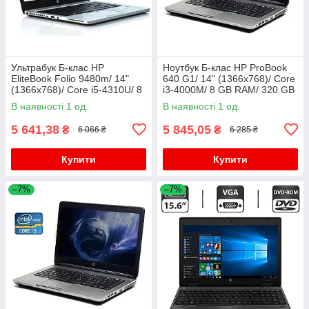
Ультрабук Б-клас HP
Ноутбук Б-клас HP ProBook
EliteBook Folio 9480m/ 14"
640 G1/ 14" (1366x768)/ Core
(1366x768)/ Core i5-4310U/ 8
i3-4000M/ 8 GB RAM/ 320 GB
GB RAM/ 180 GB SSD/ HD
HDD/ HD Graphic 4600
В наявності 1 од.
В наявності 1 од.
4400
5 641,38
5 845,05
₴
₴
6 066 ₴
6 285 ₴
Купити
Купити
–7%
–7%