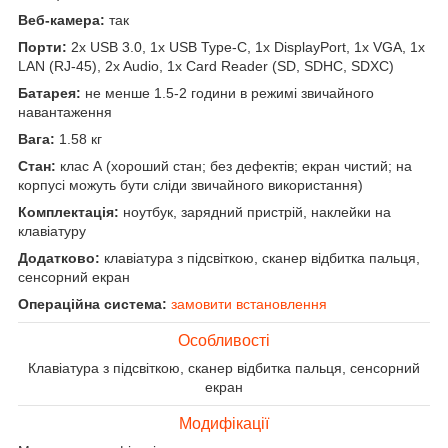
Веб-камера:
так
Порти:
2x USB 3.0, 1x USB Type-C, 1x DisplayPort, 1x VGA, 1x
LAN (RJ-45), 2x Audio, 1x Card Reader (SD, SDHC, SDXC)
Батарея:
не менше 1.5-2 години в режимі звичайного
навантаження
Вага:
1.58 кг
Стан:
клас А (хороший стан; без дефектів; екран чистий; на
корпусі можуть бути сліди звичайного використання)
Комплектація:
ноутбук, зарядний пристрій, наклейки на
клавіатуру
Додатково:
клавіатура з підсвіткою, сканер відбитка пальця,
сенсорний екран
Операційна система:
замовити встановлення
Особливості
Клавіатура з підсвіткою, сканер відбитка пальця, сенсорний
екран
Модифікації