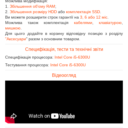
Можлива модифікація:
1.
Збільшення об'єму RAM
;
2.
Збільшення розміру HDD
або
комплектація SSD
.
Ви можете розширити строк гарантії на
3, 6 або 12 міс
.
Можлива також комплектація
кабелями
,
клавіатурою
,
мишкою
.
Для цього додайте в корзину відповідну позицію з розділу
"Аксесуари
" разом з основним товаром.
Специфікація, тести та технічні звіти
Специфікація процесора:
Intel Core i5-6300U
Тестування процесора:
Intel Core i5-6300U
Відеоогляд