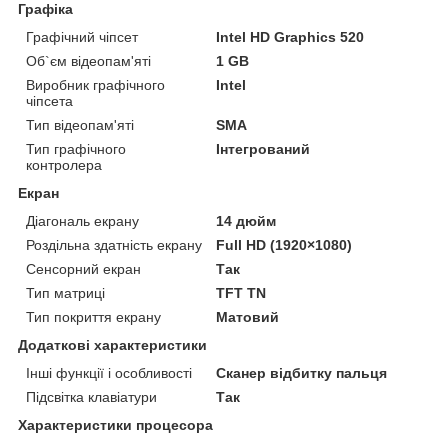
Графіка
Графічний чіпсет
Intel HD Graphics 520
Об`єм відеопам'яті
1 GB
Виробник графічного
Intel
чіпсета
Тип відеопам'яті
SMA
Тип графічного
Інтегрований
контролера
Екран
Діагональ екрану
14 дюйм
Роздільна здатність екрану
Full HD (1920×1080)
Сенсорний екран
Так
Тип матриці
TFT TN
Тип покриття екрану
Матовий
Додаткові характеристики
Інші функції і особливості
Сканер відбитку пальця
Підсвітка клавіатури
Так
Характеристики процесора