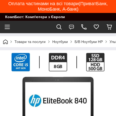
Оплата частинами на всі товари(ПриватБанк,
МоноБанк, А-банк)
КомпБест: Комп'ютери з Європи
Товари та послуги
Ноутбуки
Б/В Ноутбуки HP
Уль