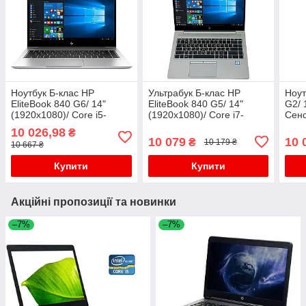
Ноутбук Б-клас HP
Ультрабук Б-клас HP
Ноут
EliteBook 840 G6/ 14"
EliteBook 840 G5/ 14"
G2/ 
(1920x1080)/ Core i5-
(1920x1080)/ Core i7-
Сенс
8365U/ 8 GB RAM/ 256 GB
7500U/ 8 GB RAM/ 256 GB
6300
10 026,98
₴
SSD/ UHD 620
SSD/ HD 620
SSD/
10 079
10 
₴
10 179 ₴
10 667 ₴
Купити
Купити
Акційні пропозиції та новинки
–7%
–7%