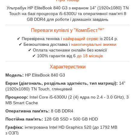
Ультрабук HP EliteBook 840 G3 з екраном 14" (1920x1080) TN
Touch на базі процесора i5-6300U та оперативної пам'яті 8
GB DDR4 для роботи і домашніх завдань
Переваги купівлі у "КомпБест™"
✔ Перевірена техніка і
найкращий сервіс
із 2014 р.
✔ Безкоштовна доставка і
накопичувальні знижки
✔ Оплата частинами онлайн без комісії
✔ 100% гарантія від 6
до 18 місяців
Характеристики
Модель:
HP EliteBook 840 G3
Екран (діагональ, роздільна здатність, тип матриці):
14"
(1920x1080) TN Touch, глянцевий
Процесор:
Intel Core i5-6300U (2 (4) ядра по 2.4 - 3.0 GHz), 3
MB Smart Cache
Оперативна пам'ять:
8 GB DDR4
Постійна пам'ять:
128 GB SSD + 500 GB HDD
Графіка:
інтегрована Intel HD Graphics 520 (до 1792 MB
з ОЗП)