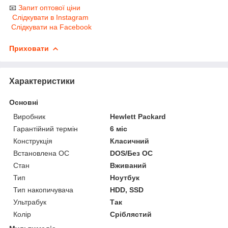
📧
Запит оптової ціни
Слідкувати в Instagram
Слідкувати на Facebook
Приховати
Характеристики
Основні
Виробник
Hewlett Packard
Гарантійний термін
6 міс
Конструкція
Класичний
Встановлена ОС
DOS/Без ОС
Стан
Вживаний
Тип
Ноутбук
Тип накопичувача
HDD, SSD
Ультрабук
Так
Колір
Сріблястий