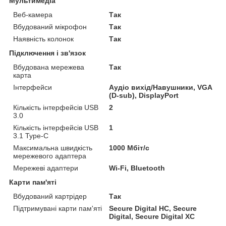
Мультимедіа
Веб-камера
Так
Вбудований мікрофон
Так
Наявність колонок
Так
Підключення і зв'язок
Вбудована мережева
Так
карта
Інтерфейси
Аудіо вихід/Навушники, VGA
(D-sub), DisplayPort
Кількість інтерфейсів USB
2
3.0
Кількість інтерфейсів USB
1
3.1 Type-C
Максимальна швидкість
1000 Мбіт/с
мережевого адаптера
Мережеві адаптери
Wi-Fi, Bluetooth
Карти пам'яті
Вбудований картрідер
Так
Підтримувані карти пам'яті
Secure Digital HC, Secure
Digital, Secure Digital XC