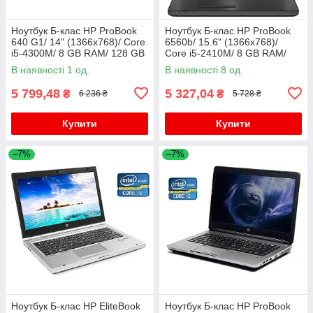
Ноутбук Б-клас HP ProBook
Ноутбук Б-клас HP ProBook
640 G1/ 14" (1366x768)/ Core
6560b/ 15.6" (1366x768)/
i5-4300M/ 8 GB RAM/ 128 GB
Core i5-2410M/ 8 GB RAM/
SSD/ HD Graphic 4600
320 GB HDD/ HD 3000
В наявності 1 од.
В наявності 8 од.
5 799,48
5 327,04
₴
₴
6 236 ₴
5 728 ₴
Купити
Купити
–7%
–7%
Ноутбук Б-клас HP EliteBook
Ноутбук Б-клас HP ProBook