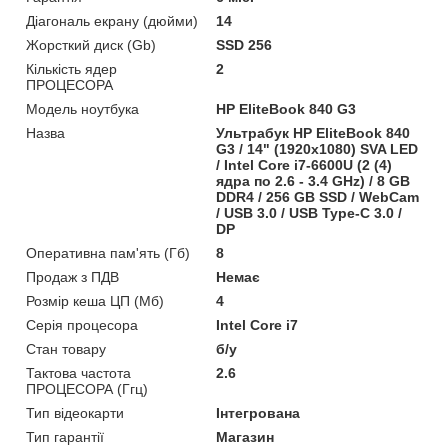
Діагональ екрану (дюйми)
14
Жорсткий диск (Gb)
SSD 256
Кількість ядер
2
ПРОЦЕСОРА
Модель ноутбука
HP EliteBook 840 G3
Назва
Ультрабук HP EliteBook 840
G3 / 14" (1920x1080) SVA LED
/ Intel Core i7-6600U (2 (4)
ядра по 2.6 - 3.4 GHz) / 8 GB
DDR4 / 256 GB SSD / WebCam
/ USB 3.0 / USB Type-C 3.0 /
DP
Оперативна пам'ять (Гб)
8
Продаж з ПДВ
Немає
Розмір кеша ЦП (Мб)
4
Серія процесора
Intel Core i7
Стан товару
б/у
Тактова частота
2.6
ПРОЦЕСОРА (Ггц)
Тип відеокарти
Інтегрована
Тип гарантії
Магазин