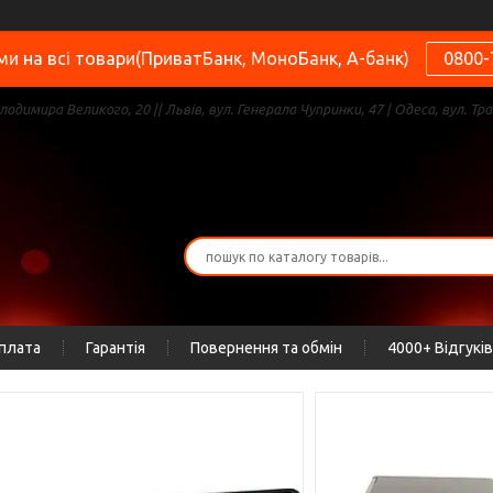
и на всі товари(ПриватБанк, МоноБанк, А-банк)
0800-
олодимира Великого, 20 || Львів, вул. Генерала Чупринки, 47 | Одеса, вул. Тра
оплата
Гарантія
Повернення та обмін
4000+ Відгуків