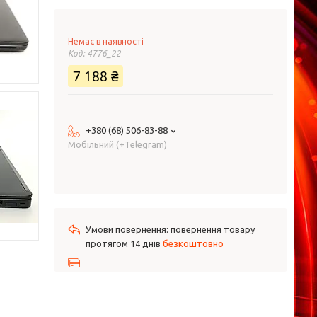
Немає в наявності
Код:
4776_22
7 188 ₴
+380 (68) 506-83-88
Мобільний (+Telegram)
повернення товару
протягом 14 днів
безкоштовно