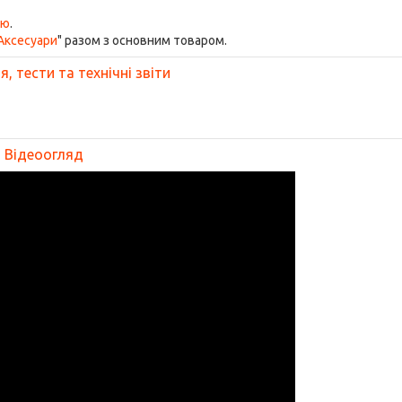
ою
.
Аксесуари
" разом з основним товаром.
, тести та технічні звіти
Відеоогляд