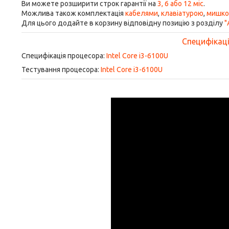
Ви можете розширити строк гарантії на
3, 6 або 12 міс
.
Можлива також комплектація
кабелями
,
клавіатурою
,
мишк
Для цього додайте в корзину відповідну позицію з розділу
"
Специфікація
Специфікація процесора:
Intel Core i3-6100U
Тестування процесора:
Intel Core i3-6100U