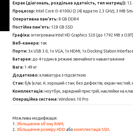
Екран (діагональ, роздільна здатність, тип матриці):
12
Процесор:
Intel Core i3-6100U (2 (4) ядра по 2.3 GHz), 3 MB Sm
Оперативна пам'ять:
8 GB DDR4
Постійна пам'ять:
128 GB SSD
Графіка:
інтегрована Intel HD Graphics 520 (до 1792 MB з ОЗП
Веб-камера:
так
Порти:
3x USB 3.0, 1x VGA, 1x HDMI, 1x Docking Station Interface
Батарея:
до 4 годин в режимі звичайного навантаження
Вага:
1.49 кг
Додатково:
клавіатура з підсвіткою
Стан:
б/в (клас А: хороший стан; без дефектів; екран чистий
Комплектація:
ноутбук, зарядний пристрій, наклейки на кла
Операційна система:
Windows 10 Pro
Можлива модифікація:
1.
Збільшення об'єму RAM
;
2.
Збільшення розміру HDD
або
комплектація SSD
.