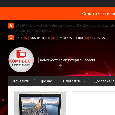
Оплата частинам
03150 Київ, вул. Велика Васильківська, 65 || Дніпро, вул. Князя В
ороди, 10, Київ, Україна
+380
(68)
506-83-88
0
(800)
75-09-97
+380
(44)
355-59-99
КомпБест: Комп'ютери з Європи
Контакти
Про нас
Наші сайти
Доставка і 