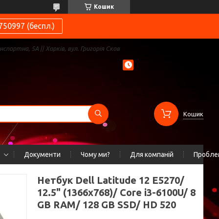
Кошик
750997 (беспл.)
нспортна, 5А || Харків, вул. Григорія Сков
Кошик
Документи
Чому ми?
Для компаній
Проблем
Нетбук Dell Latitude 12 E5270/
12.5" (1366x768)/ Core i3-6100U/ 8
GB RAM/ 128 GB SSD/ HD 520