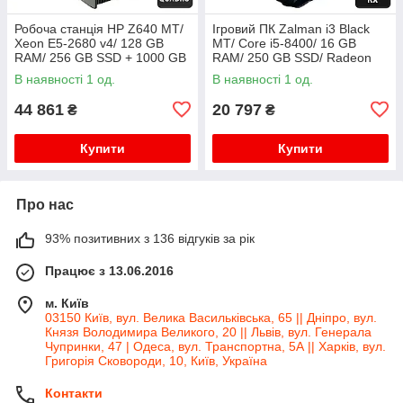
Робоча станція HP Z640 MT/
Ігровий ПК Zalman i3 Black
Xeon E5-2680 v4/ 128 GB
MT/ Core i5-8400/ 16 GB
RAM/ 256 GB SSD + 1000 GB
RAM/ 250 GB SSD/ Radeon
HDD/ Quadro K2200 4GB/
RX 580 8GB/ 750W
В наявності 1 од.
В наявності 1 од.
925W
44 861
20 797
₴
₴
Купити
Купити
Про нас
93% позитивних з 136 відгуків за рік
Працює з 13.06.2016
м. Київ
03150 Київ, вул. Велика Васильківська, 65 || Дніпро, вул.
Князя Володимира Великого, 20 || Львів, вул. Генерала
Чупринки, 47 | Одеса, вул. Транспортна, 5А || Харків, вул.
Григорія Сковороди, 10, Київ, Україна
Контакти