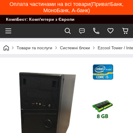
Оплата частинами на всі товари(ПриватБанк,
МоноБанк, А-банк)
КомпБест: Комп'ютери з Європи
Товари та послуги
Системні блоки
Ezcool Tower / In