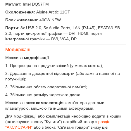
Матлат:
Intel DQ57TM
Охолодження:
Alpine Arctic 11GT
Блок живлення:
400W NEW
Порти
: 8x USB 2.0, 5x Audio Ports, LAN (RJ-45), ESATA/USB
2.0; порти дискретної графіки — DVI, HDMI; порти
інтегрованої графіки — DVI, VGA, DP
Модифікації
Можлива
модифікації
:
1. Процесора на продуктивніший (у межах сокета);
2. Додавання дискретної відеокарти (або заміна наявної на
потужніші);
3. Збільшення обсягу оперативної пам'яті;
4. Збільшення розміру жорсткого диска.
Можлива також
комплектація
комп'ютера дротами,
клавіатурою, мишкою та іншими аксесуарами.
Для модифікації або комплектації необхідно додати в кошик
(натиснувши кнопку "Купити") потрібний товар з
розділ
"АКСИСУАРИ"
або з блока "Св'язані товари" знизу цієї