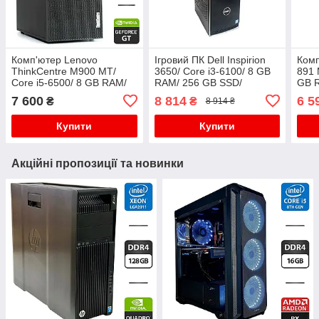
Комп'ютер Lenovo
Ігровий ПК Dell Inspirion
Комп
ThinkCentre M900 MT/
3650/ Core i3-6100/ 8 GB
891 
Core i5-6500/ 8 GB RAM/
RAM/ 256 GB SSD/
GB 
240 GB SSD/ GeForce GT
GeForce GTX 750 Ti 2GB
GeFo
7 600
8 814
6 5
₴
₴
8 914 ₴
720 1GB
400
Купити
Купити
Акційні пропозиції та новинки