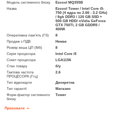
Модель системного блоку
Ezcool MQ355B
Назва
Ezcool Tower / Intel Core i5-
750 (4 ядра по 2.66 - 3.2 GHz)
/ 8gb DDR3 / 120 GB SSD +
500 GB HDD/ nVidia GeForce
GTX 750TI, 2 GB GDDR5 /
400W
Оперативна пам'ять (Гб)
8
Продаж з ПДВ
Немає
Розмір кеша ЦП (Мб)
8
Серія процесора
Intel Core i5
Сокет процесора
LGA1156
Стан товару
б/у
Тактова частота
2.6
ПРОЦЕСОРА (Ггц)
Тип відеокарти
Дискретна
Тип гарантії
Магазин
Форм-фактор системного
Tower
блоку
Приховати