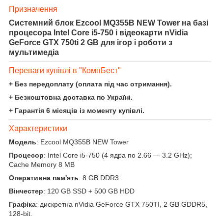
Призначення
Системний блок Ezcool MQ355B NEW Tower на базі
процесора Intel Core i5-750 і відеокарти nVidia
GeForce GTX 750ti 2 GB для ігор і роботи з
мультимедіа
Переваги купівлі в "КомпБест"
+ Без передоплату (оплата під час отримання).
+ Безкоштовна доставка по Україні.
+ Гарантія 6 місяців із моменту купівлі.
Характеристики
Модель
: Ezcool MQ355B NEW Tower
Процесор
: Intel Core i5-750 (4 ядра по 2.66 — 3.2 GHz);
Cache Memory 8 MB
Оперативна пам'ять
: 8 GB DDR3
Вінчестер
: 120 GB SSD + 500 GB HDD
Графіка
: дискретна nVidia GeForce GTX 750TI, 2 GB GDDR5,
128-bit.