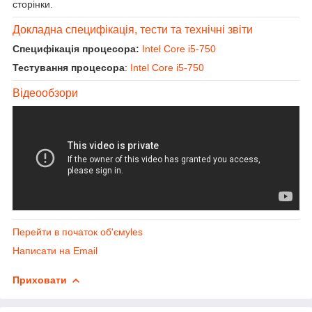
сторінки.
Докладна специфікація, тести та технічні звіти
Специфікація процесора:
Intel Core i5-750
Тестування процесора
:
Intel Core i5-750
Відеообзори
Перейти в початок об'ємуles
Написати на Email
Приховати