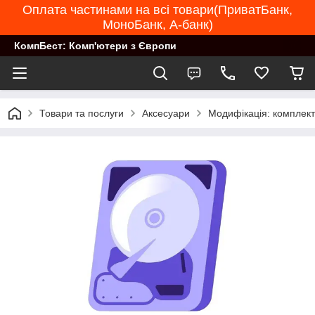
Оплата частинами на всі товари(ПриватБанк,
МоноБанк, А-банк)
КомпБест: Комп'ютери з Європи
Товари та послуги
Аксесуари
Модифікація: комплек