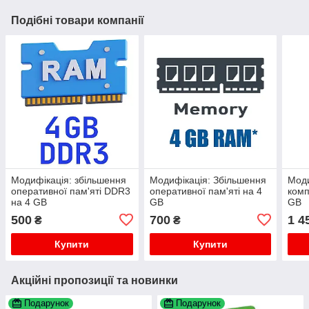
Подібні товари компанії
Модифікація: збільшення
Модифікація: Збільшення
Моди
оперативної пам'яті DDR3
оперативної пам'яті на 4
комп
на 4 GB
GB
GB
500
700
1 4
₴
₴
Купити
Купити
Акційні пропозиції та новинки
Подарунок
Подарунок