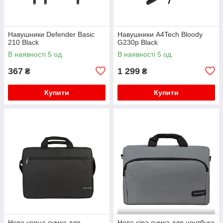
Навушники Defender Basic
Навушники A4Tech Bloody
210 Black
G230p Black
В наявності 5 од.
В наявності 5 од.
367
1 299
₴
₴
Купити
Купити
Нова чорна сумка для
Нова сіра сумка для ноутбука