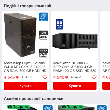
Подібні товари компанії
Комп'ютер Fujitsu Celsius
Комп'ютер HP 280 G2
Комп
W410 MT/ Core i5-2400/ 8
SFF/ Core i3-6100/ 4 GB
E500
GB RAM/ 500 GB HDD/ HD
RAM/ 120 GB SSD/ HD 530
GB 
2000
200
4 646
4 242
4 0
₴
₴
4 746 ₴
4 342 ₴
Купити
Купити
Акційні пропозиції та новинки
Подарунок
Подарунок