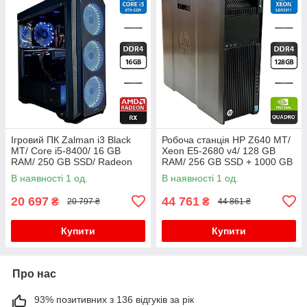
Ігровий ПК Zalman i3 Black
Робоча станція HP Z640 MT/
MT/ Core i5-8400/ 16 GB
Xeon E5-2680 v4/ 128 GB
RAM/ 250 GB SSD/ Radeon
RAM/ 256 GB SSD + 1000 GB
RX 580 8GB/ 750W
HDD/ Quadro K2200 4GB/
В наявності 1 од.
В наявності 1 од.
925W
20 697
44 761
₴
₴
20 797 ₴
44 861 ₴
Купити
Купити
Про нас
93% позитивних з 136 відгуків за рік