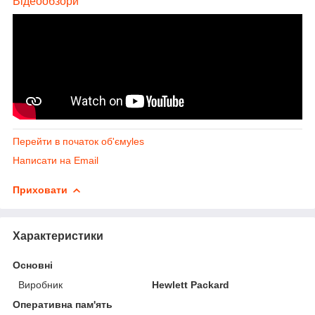
Відеообзори
Перейти в початок об'ємуles
Написати на Email
Приховати
Характеристики
Основні
Виробник
Hewlett Packard
Оперативна пам'ять