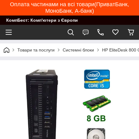
Оплата частинами на всі товари(ПриватБанк,
МоноБанк, А-банк)
КомпБест: Комп'ютери з Європи
Товари та послуги
Системні блоки
HP EliteDesk 800 