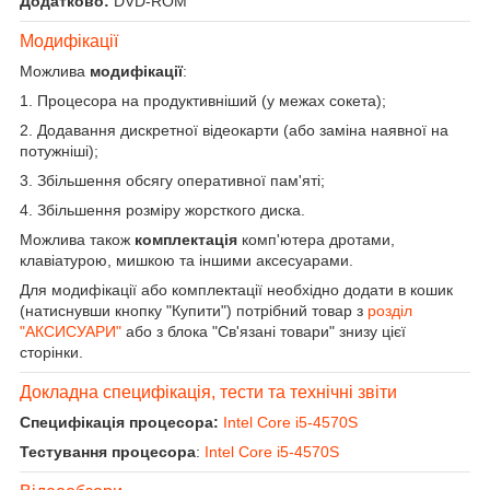
Додатково:
DVD-ROM
Модифікації
Можлива
модифікації
:
1. Процесора на продуктивніший (у межах сокета);
2. Додавання дискретної відеокарти (або заміна наявної на
потужніші);
3. Збільшення обсягу оперативної пам'яті;
4. Збільшення розміру жорсткого диска.
Можлива також
комплектація
комп'ютера дротами,
клавіатурою, мишкою та іншими аксесуарами.
Для модифікації або комплектації необхідно додати в кошик
(натиснувши кнопку "Купити") потрібний товар з
розділ
"АКСИСУАРИ"
або з блока "Св'язані товари" знизу цієї
сторінки.
Докладна специфікація, тести та технічні звіти
Специфікація процесора:
Intel Core i5-4570S
Тестування процесора
:
Intel Core i5-4570S