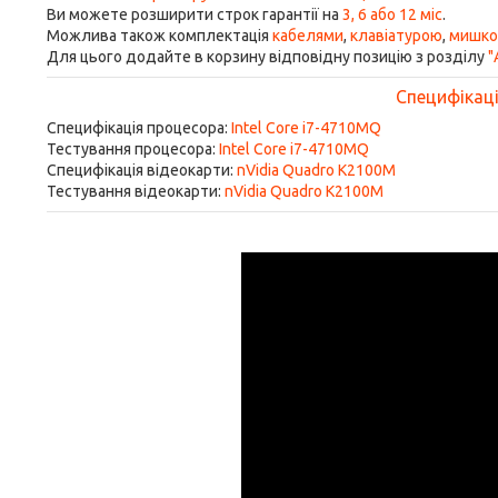
Ви можете розширити строк гарантії на
3, 6 або 12 міс
.
Можлива також комплектація
кабелями
,
клавіатурою
,
мишк
Для цього додайте в корзину відповідну позицію з розділу
"
Специфікація
Специфікація процесора:
Intel Core i7-4710MQ
Тестування процесора:
Intel Core i7-4710MQ
Специфікація відеокарти:
nVidia Quadro K2100M
Тестування відеокарти:
nVidia Quadro K2100M