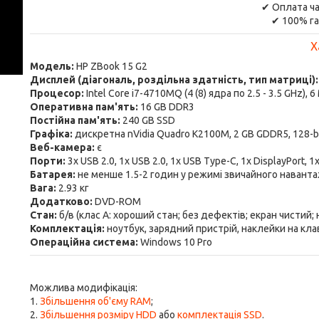
✔ Оплата ча
✔ 100% га
Х
Модель:
HP ZBook 15 G2
Дисплей (діагональ, роздільна здатність, тип матриці)
Процесор:
Intel Core i7-4710MQ (4 (8) ядра по 2.5 - 3.5 GHz), 
Оперативна пам'ять:
16 GB DDR3
Постійна пам'ять:
240 GB SSD
Графіка:
дискретна nVidia Quadro K2100M, 2 GB GDDR5, 128-bit
Веб-камера:
є
Порти:
3x USB 2.0, 1x USB 2.0, 1x USB Type-C, 1x DisplayPort, 1
Батарея:
не менше 1.5-2 годин у режимі звичайного навант
Вага:
2.93 кг
Додатково:
DVD-ROM
Стан:
б/в (клас А: хороший стан; без дефектів; екран чистий;
Комплектація:
ноутбук, зарядний пристрій, наклейки на кла
Операційна система:
Windows 10 Pro
Можлива модифікація:
1.
Збільшення об'єму RAM
;
2.
Збільшення розміру HDD
або
комплектація SSD
.