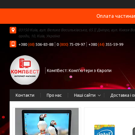
Оплата частинам
03150 Київ, вул. Велика Васильківська, 65 || Дніпро, вул. Князя В
ороди, 10, Київ, Україна
+380
(68)
506-83-88
0
(800)
75-09-97
+380
(44)
355-59-99
КомпБест: Комп'ютери з Європи
Контакти
Про нас
Наші сайти
Доставка і 