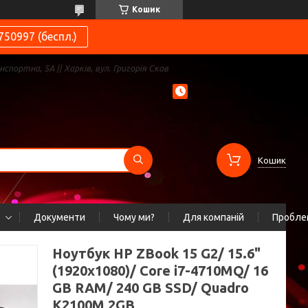
Кошик
750997 (беспл.)
нспортна, 5А || Харків, вул. Григорія Сков
Кошик
Документи
Чому ми?
Для компаній
Проблем
Ноутбук HP ZBook 15 G2/ 15.6"
(1920x1080)/ Core i7-4710MQ/ 16
GB RAM/ 240 GB SSD/ Quadro
K2100M 2GB