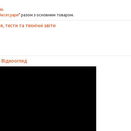
ою
.
Аксесуари
" разом з основним товаром.
, тести та технічні звіти
Відеоогляд