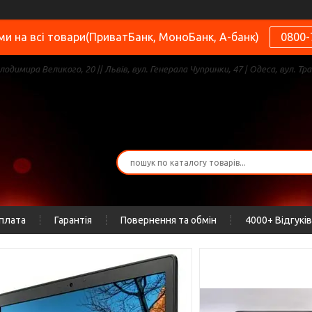
и на всі товари(ПриватБанк, МоноБанк, А-банк)
0800-
олодимира Великого, 20 || Львів, вул. Генерала Чупринки, 47 | Одеса, вул. Тра
оплата
Гарантія
Повернення та обмін
4000+ Відгуків