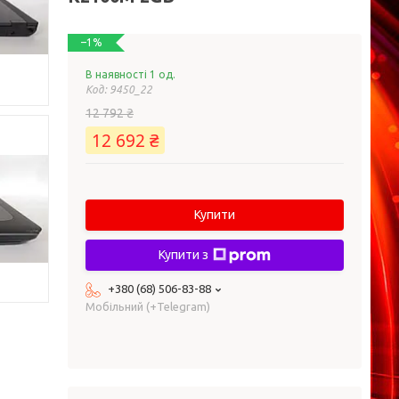
–1%
В наявності 1 од.
Код:
9450_22
12 792 ₴
12 692 ₴
Купити
Купити з
+380 (68) 506-83-88
Мобільний (+Telegram)