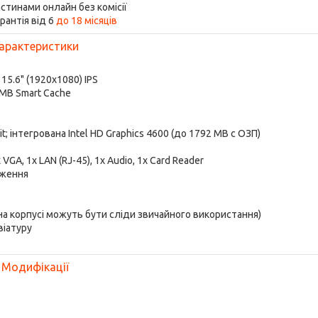
стинами онлайн без комісії
рантія від 6
до 18 місяців
арактеристики
:
15.6" (1920x1080) IPS
6 MB Smart Cache
; інтегрована Intel HD Graphics 4600 (до 1792 MB с ОЗП)
x VGA, 1x LAN (RJ-45), 1x Audio, 1x Card Reader
аження
 на корпусі можуть бути сліди звичайного використання)
віатуру
Модифікації